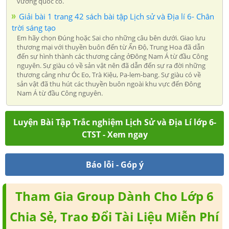
vương quốc cổ.
Giải bài 1 trang 42 sách bài tập Lịch sử và Địa lí 6- Chân
trời sáng tạo
Em hãy chọn Đúng hoặc Sai cho những câu bên dưới. Giao lưu
thương mại với thuyền buôn đến từ Ấn Độ, Trung Hoa đã dẫn
đến sự hình thành các thương cảng ởĐông Nam Á từ đầu Công
nguyên. Sự giàu có về sản vật nên đã dẫn đến sự ra đời những
thương cảng như Óc Eo, Trà Kiệu, Pa-lem-bang. Sự giàu có về
sản vật đã thu hút các thuyền buôn ngoài khu vực đến Đông
Nam Á từ đầu Công nguyên.
Luyện Bài Tập Trắc nghiệm Lịch Sử và Địa Lí lớp 6-
CTST - Xem ngay
Báo lỗi - Góp ý
Tham Gia Group Dành Cho Lớp 6
Chia Sẻ, Trao Đổi Tài Liệu Miễn Phí