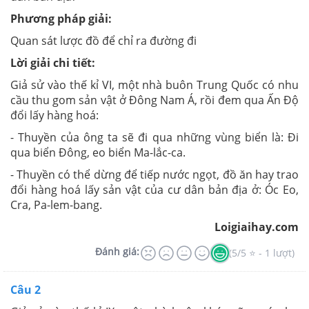
Phương pháp giải:
Quan sát lược đồ để chỉ ra đường đi
Lời giải chi tiết:
Giả sử vào thế kỉ VI, một nhà buôn Trung Quốc có nhu
cầu thu gom sản vật ở Đông Nam Á, rồi đem qua Ấn Độ
đổi lấy hàng hoá:
- Thuyền của ông ta sẽ đi qua những vùng biển là: Đi
qua biển Đông, eo biển Ma-lắc-ca.
- Thuyền có thể dừng để tiếp nước ngọt, đồ ăn hay trao
đổi hàng hoá lấy sản vật của cư dân bản địa ở: Óc Eo,
Cra, Pa-lem-bang.
Loigiaihay.com
Đánh giá:
(5/5 ⭐ - 1 lượt)
Câu 2