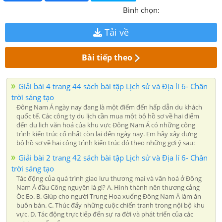
Bình chọn:
Tải về
Bài tiếp theo
Giải bài 4 trang 44 sách bài tập Lịch sử và Địa lí 6- Chân
trời sáng tạo
Đông Nam Á ngày nay đang là một điểm đến hấp dẫn du khách
quốc tế. Các công ty du lịch cần mua một bộ hồ sơ về hai điểm
đến du lịch văn hoá của khu vực Đông Nam Á có những công
trình kiến trúc cổ nhất còn lại đến ngày nay. Em hãy xây dựng
bộ hồ sơ về hai công trình kiến trúc đó theo những gợi ý sau:
Giải bài 2 trang 42 sách bài tập Lịch sử và Địa lí 6- Chân
trời sáng tạo
Tác động của quá trình giao lưu thương mại và văn hoá ở Đông
Nam Á đầu Công nguyên là gì? A. Hình thành nên thương cảng
Óc Eo. B. Giúp cho người Trung Hoa xuống Đông Nam Á làm ăn
buôn bán. C. Thúc đẩy những cuộc chiến tranh trong nội bộ khu
vực. D. Tác động trực tiếp đến sự ra đời và phát triển của các