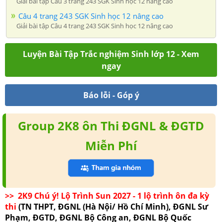
Giải bài tập Câu 3 trang 243 SGK Sinh học 12 nâng cao
Câu 4 trang 243 SGK Sinh học 12 nâng cao
Giải bài tập Câu 4 trang 243 SGK Sinh học 12 nâng cao
Luyện Bài Tập Trắc nghiệm Sinh lớp 12 - Xem
ngay
Báo lỗi - Góp ý
Group 2K8 ôn Thi ĐGNL & ĐGTD
Miễn Phí
>> 2K9 Chú ý! Lộ Trình Sun 2027 - 1 lộ trình ôn đa kỳ
thi
(TN THPT, ĐGNL (Hà Nội/ Hồ Chí Minh), ĐGNL Sư
Phạm, ĐGTD, ĐGNL Bộ Công an, ĐGNL Bộ Quốc