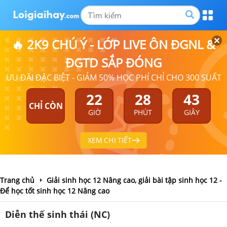
🔥 2K9 CHÚ Ý - LỚP LIVE ÔN ĐGNL &
ĐGTD SẮP ĐÓNG
ƯU ĐÃI ĐẶC BIỆT - GIẢM 50% HỌC PHÍ CHỈ CHO 300 SUẤT
22
28
43
CHỈ CÒN
GIỜ
PHÚT
GIÂY
XEM CHI TIẾT
Trang chủ
Giải sinh học 12 Nâng cao, giải bài tập sinh học 12 -
Để học tốt sinh học 12 Nâng cao
Diễn thế sinh thái (NC)