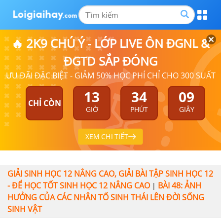
🔥 2K9 CHÚ Ý - LỚP LIVE ÔN ĐGNL &
ĐGTD SẮP ĐÓNG
ƯU ĐÃI ĐẶC BIỆT - GIẢM 50% HỌC PHÍ CHỈ CHO 300 SUẤT
13
34
09
CHỈ CÒN
GIỜ
PHÚT
GIÂY
XEM CHI TIẾT
GIẢI SINH HỌC 12 NÂNG CAO, GIẢI BÀI TẬP SINH HỌC 12
- ĐỂ HỌC TỐT SINH HỌC 12 NÂNG CAO
BÀI 48: ẢNH
|
HƯỞNG CỦA CÁC NHÂN TỐ SINH THÁI LÊN ĐỜI SỐNG
SINH VẬT