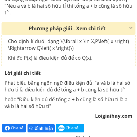
“Nếu a và b là hai số hữu tỉ thì tổng a + b cũng là số hữu
tỉ”.
Phương pháp giải - Xem chi tiết
Cho định lí dưới dạng \(\forall x \in X,P\left( x \right)
\Rightarrow Q\left( x \right)\)
Khi đó P(x) là điều kiện đủ để có Q(x).
Lời giải chi tiết
Phát biểu bằng ngôn ngữ điều kiện đủ: “a và b là hai số
hữu tỉ là điều kiện đủ để tổng a + b cũng là số hữu tỉ”
hoặc "Điều kiện đủ để tổng a + b cũng là số hữu tỉ là a
và b là hai số hữu tỉ"
Loigiaihay.com
Chia sẻ
Chia sẻ
Bình luận