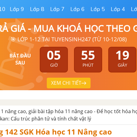
10
Lớp 9
Lớp 8
Lớp 7
Lớp 6
Lớp 5
Lớp 4
Lớ
RẢ GIÁ - MUA KHOÁ HỌC THEO
🎯 LỚP 1-12 TẠI TUYENSINH247 (TỪ 10-12/08)
05
55
19
BẮT ĐẦU
SAU
GIỜ
PHÚT
GIÂY
XEM CHI TIẾT
11 nâng cao, giải bài tập hóa 11 nâng cao - Để học tốt hóa 
kan: Cấu trúc phân tử và tính chất vật lý
g 142 SGK Hóa học 11 Nâng cao