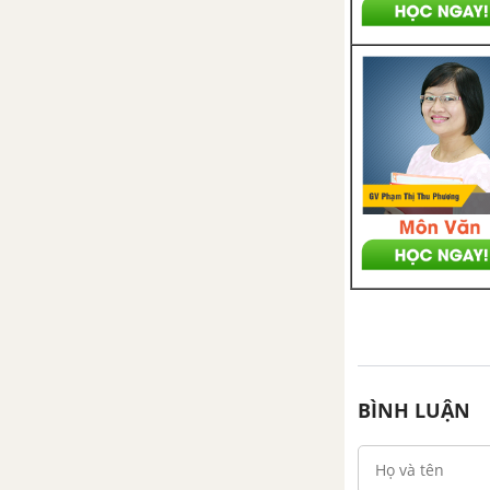
Bài 60: Axit Cacboxylic: Cấu
trúc, danh pháp và tính chất
vật lí
Bài 61: Axit Cacboxylic: Tính
chất hóa học, điều chế và
ứng dụng
Bài 62: Luyện tập Axit
Cacboxylic
BÌNH LUẬN