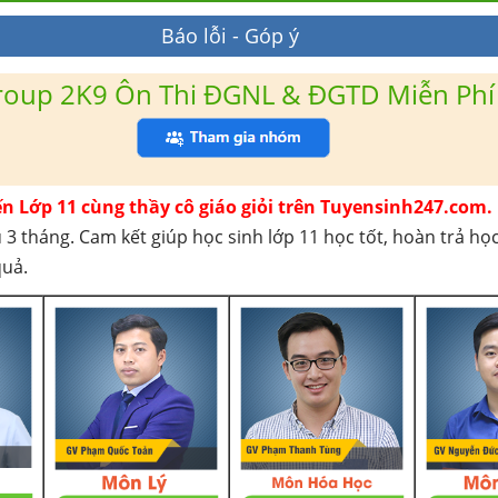
Báo lỗi - Góp ý
roup 2K9 Ôn Thi ĐGNL & ĐGTD Miễn Phí
ến Lớp 11 cùng thầy cô giáo giỏi trên Tuyensinh247.com.
 3 tháng. Cam kết giúp học sinh lớp 11 học tốt, hoàn trả họ
quả.