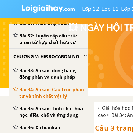
Bài 30: Cấu trúc phân tử của
Lớp 12
Lớp 11
Lớp 
hợp chất hữu cơ
Bài 31: Phản ứng hữu cơ
💥 NGÀY HỘI T
Bài 32: Luyện tập cấu trúc
phân tử hợp chất hữu cơ
CHƯƠNG V: HIĐROCABON NO
Bài 33: Ankan: đồng bằng,
đồng phân và danh pháp
Bài 34: Ankan: Cấu trúc phân
tử và tính chất vật lý
Giải hóa học 
Bài 35: Ankan: Tính chất hóa
học, điều chế và ứng dụng
cao
Bài 34: An
Câu 3 tran
Bài 36: Xicloankan