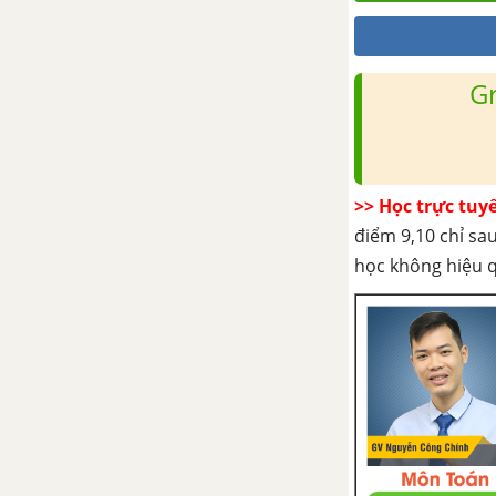
Bài 52: Luyện tập dẫn xuất
Halogen
G
Bài 53: Ancol: Cấu tạo, danh
pháp, tính chất vật lí
Bài 54: Ancol: Tính chất hóa
học và ứng dụng
>> Học trực tuy
điểm 9,10 chỉ sau
Bài 55: Phenol
học không hiệu 
Bài 56: Luyện tập: Ancol,
Phenol
CHƯƠNG IX: ANĐEHIT – XETON AXIT CACBONXYLIC
Bài 58: Anđehit và Xeton
Bài 59: Luyện tập Anđehit và
Xeton