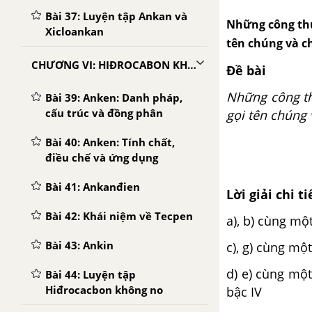
Bài 37: Luyện tập Ankan và
Những công thứ
Xicloankan
tên chúng và ch
CHƯƠNG VI: HIĐROCABON KHÔNG NO
Đề bài
Những công th
Bài 39: Anken: Danh pháp,
cấu trúc và đồng phân
gọi tên chúng 
Bài 40: Anken: Tính chất,
điều chế và ứng dụng
Bài 41: Ankanđien
Lời giải chi ti
Bài 42: Khái niệm về Tecpen
a), b) cùng một
Bài 43: Ankin
c), g) cùng một
d) e) cùng một 
Bài 44: Luyện tập
Hiđrocacbon không no
bậc IV