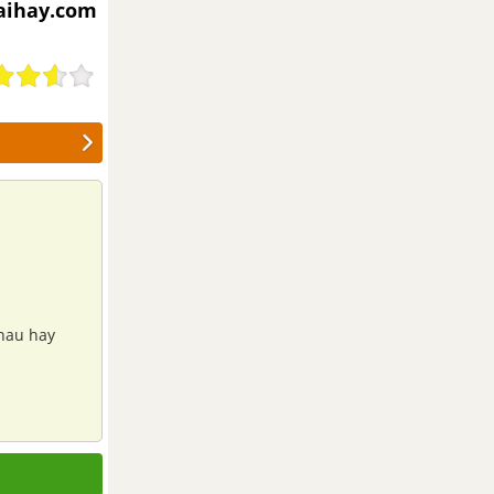
iaihay.com
hau hay