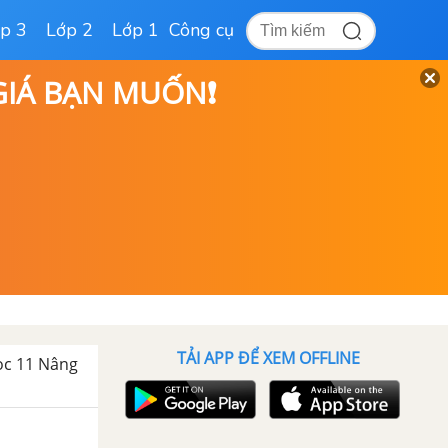
p 3
Lớp 2
Lớp 1
Công cụ
 GIÁ BẠN MUỐN❗
TẢI APP ĐỂ XEM OFFLINE
học 11 Nâng