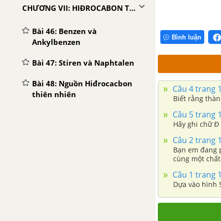
CHƯƠNG VII: HIĐROCABON THƠM. NGUỒN HIĐROCABON THIÊN NHIÊN
Bài 46: Benzen và
Bình luận
Ankylbenzen
Bài 47: Stiren và Naphtalen
Bài 48: Nguồn Hiđrocacbon
Câu 4 trang 
thiên nhiên
Biết rằng thà
Câu 5 trang 
Bài 49: Luyện tập: So sánh
Hãy ghi chữ Đ 
đặc điểm cấu trúc và tính
chất của Hiđrocacbon thơm
Câu 2 trang 
với Hiđrocacbon no và
Bạn em đang p
không no
cùng một chất
Câu 1 trang 
CHƯƠNG VIII: DẪN XUẤT HALOGEN. ANCOL - PHENOL
Dựa vào hình 
Bài 51: Dẫn xuất Halogen
của Hiđrocacbon