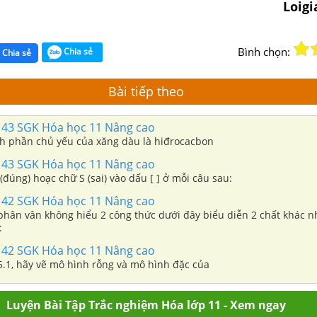
Loig
Bình chọn:
Chia sẻ
Chia sẻ
Bài tiếp theo
143 SGK Hóa học 11 Nâng cao
nh phần chủ yếu của xăng dàu là hiđrocacbon
143 SGK Hóa học 11 Nâng cao
(đúng) hoạc chữ S (sai) vào dấu [ ] ở mỗi câu sau:
142 SGK Hóa học 11 Nâng cao
hân vân không hiểu 2 công thức dưới đây biểu diễn 2 chất khác n
:
142 SGK Hóa học 11 Nâng cao
5.1, hãy vẽ mô hình rỗng và mô hình đặc của
Luyện Bài Tập Trắc nghiệm Hóa lớp 11 - Xem ngay