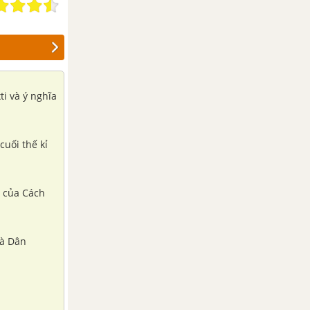
ti và ý nghĩa
cuối thế kỉ
n của Cách
và Dân