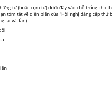
hững từ (hoặc cụm từ) dưới đây vào chỗ trống cho th
ạn tóm tắt về diễn biến của “Hội nghị đẳng cấp thứ 
g lại vài lần)
đối
ba
hiến