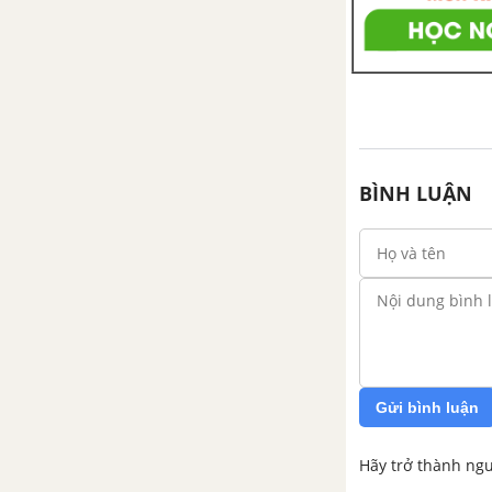
Bài 25: Kháng chiến lan rộng ra
toàn quốc (1873 - 1884)
Bài 26: Phong trào kháng chiến
chống Pháp trong những năm
cuối thế kỉ XIX
BÌNH LUẬN
Bài 27: Khởi nghĩa Yên Thế và
phong trào chống Pháp của
đồng bào miền núi cuối thế kỉ
XIX
Bài 28: Trào lưu cải cách Duy
tân ở Việt Nam nửa cuối thế kỉ
XIX
Gửi bình luận
CHƯƠNG 2: XÃ HỘI VIỆT NAM
Hãy trở thành ngư
TỪ NĂM 1897 ĐẾN NĂM 1918