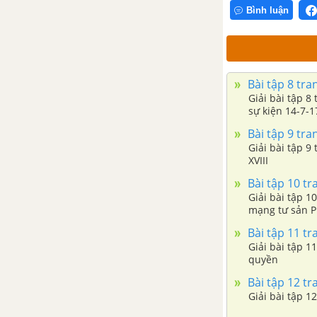
Bình luận
Bài 16: Liên Xô xây dựng chủ
nghĩa xã hội (1921 - 1941)
CHƯƠNG 2: CHÂU ÂU VÀ
Bài tập 8 tran
NƯỚC MĨ GIỮA HAI CUỘC
Giải bài tập 8
sự kiện 14-7-
CHIẾN TRANH THẾ GIỚI (1918
- 1939)
Bài tập 9 tran
Giải bài tập 9
XVIII
Bài 17: Châu Âu giữa hai cuộc
chiến tranh thế giới (1918 -
Bài tập 10 tra
1939)
Giải bài tập 1
mạng tư sản Ph
Bài 18: Nước Mĩ giữa hai cuộc
Bài tập 11 tra
chiến tranh thế giới (1918 -
Giải bài tập 
quyền
1939)
Bài tập 12 tra
CHƯƠNG 3: CHÂU Á GIỮA
Giải bài tập 1
HAI CUỘC CHIẾN TRANH THẾ