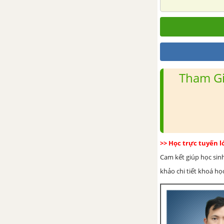
GIỚI (1918 - 1939)
Bài 19: Nhật Bản giữa hai cuộc
chiến tranh thế giới (1918 -
1939)
Tham Gi
Bài 20: Phong trào độc lập dân
tộc ở châu Á (1918 - 1939)
CHƯƠNG 4: CHIẾN TRANH
THẾ GIỚI THỨ HAI (1939 -
1945)
>> Học trực tuyến 
Cam kết giúp học sin
Bài 21: Chiến tranh thế giới thứ
hai (1939 - 1945)
khảo chi tiết khoá học
CHƯƠNG 5: SỰ PHÁT TRIỂN
CỦA KHOA HỌC - KĨ THUẬT
VÀ VĂN HÓA THẾ GIỚI NỬA