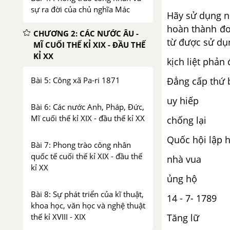
sự ra đời của chủ nghĩa Mác
Hãy sử dụng n
hoàn thành đo
CHƯƠNG 2: CÁC NƯỚC ÂU -
từ được sử dụn
MĨ CUỐI THẾ KỈ XIX - ĐẦU THẾ
KỈ XX
kịch liệt phản 
Đẳng cấp thứ 
Bài 5: Công xã Pa-ri 1871
uy hiếp
Bài 6: Các nước Anh, Pháp, Đức,
Mĩ cuối thế kỉ XIX - đầu thế kỉ XX
chống lại
Quốc hội lập 
Bài 7: Phong trào công nhân
quốc tế cuối thế kỉ XIX - đầu thế
nhà vua
kỉ XX
ủng hộ
Bài 8: Sự phát triển của kĩ thuật,
14 - 7- 1789
khoa học, văn học và nghệ thuật
Tăng lữ
thế kỉ XVIII - XIX