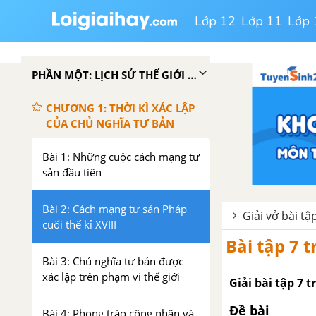
Lớp 12
Lớp 11
Lớp 
PHẦN MỘT: LỊCH SỬ THẾ GIỚI CẬN ĐẠI (TỪ GIỮA THẾ KỈ XVI ĐẾN NĂM 1917)
CHƯƠNG 1: THỜI KÌ XÁC LẬP
CỦA CHỦ NGHĨA TƯ BẢN
Bài 1: Những cuộc cách mạng tư
sản đầu tiên
Bài 2: Cách mạng tư sản Pháp
Giải vở bài tậ
cuối thế kỉ XVIII
Bài tập 7 t
Bài 3: Chủ nghĩa tư bản được
xác lập trên phạm vi thế giới
Giải bài tập 7 
Đề bài
Bài 4: Phong trào công nhân và