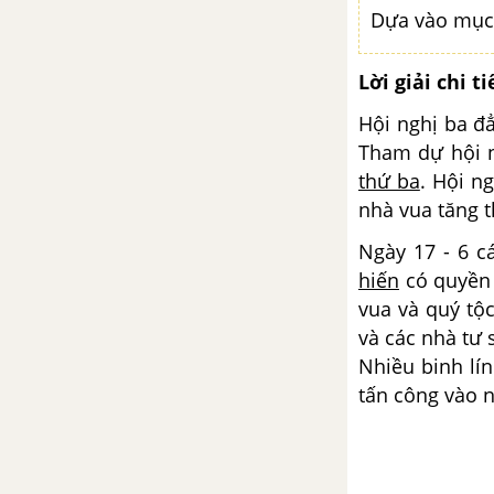
Dựa vào mục
Bài 13: Chiến tranh thế giới thứ
nhất (1914 - 1918)
Lời giải chi ti
Bài 14: Ôn tập lịch sử thế giới
Hội nghị ba đ
cận đại (Từ giữa thế kỉ XVI đến
Tham dự hội n
năm 1917)
thứ ba
. Hội n
nhà vua tăng t
PHẦN HAI: LỊCH SỬ THẾ GIỚI HIỆN ĐẠI (PHẦN TỪ NĂM 1917 ĐẾN NĂM 1945)
Ngày 17 - 6 c
CHƯƠNG 1: CÁCH MẠNG
hiến
có quyền 
THÀNG MƯỜI NGA NĂM 1917
vua và quý tộ
VÀ CÔNG CUỘC XÂY DỰNG
và các nhà tư
CHỦ NGHĨA XÃ HỘI Ở LIÊN
Nhiều binh lí
XÔ (1921 - 1941)
tấn công vào 
Bài 15: Cách mạng tháng Mười
Nga năm 1917 và cuộc đấu
tranh bảo vệ cách mạng (1917 -
1921)