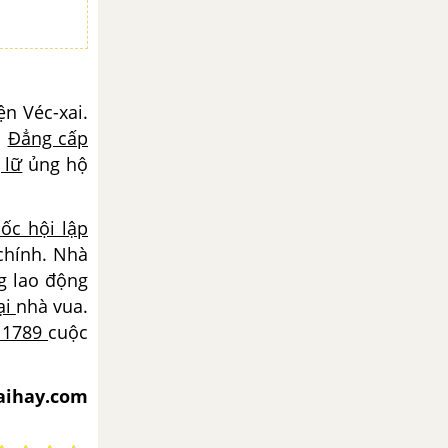
ện Véc-xai.
a
Đẳng cấp
 lữ
ủng hộ
ốc hội lập
chính. Nhà
g lao động
ại
nhà vua.
- 1789
cuộc
iaihay.com