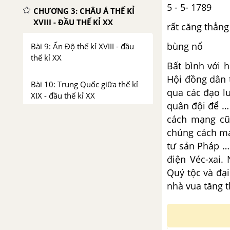
5 - 5- 1789
CHƯƠNG 3: CHÂU Á THẾ KỈ
XVIII - ĐẦU THẾ KỈ XX
rất căng thẳng
bùng nổ
Bài 9: Ấn Độ thế kỉ XVIII - đầu
thế kỉ XX
Bất bình với h
Hội đồng dân 
Bài 10: Trung Quốc giữa thế kỉ
qua các đạo lu
XIX - đầu thế kỉ XX
quân đội để …
cách mạng cũ
Bài 11: Các nước Đông Nam Á
chúng cách mạ
cuối thế kỉ XIX - đầu thế kỉ XX
tư sản Pháp …
điện Véc-xai.
Bài 12: Nhật Bản giữa thế kỉ XIX
Quý tộc và đại
- đầu thế kỉ XX
nhà vua tăng t
CHƯƠNG 4: CHIẾN TRANH
THẾ GIỚI THỨ NHẤT (1914 -
1918)