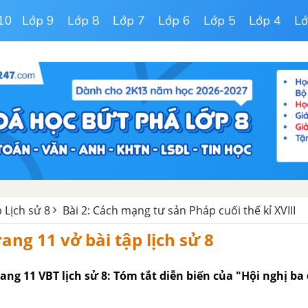
10
Lớp 9
Lớp 8
Lớp 7
Lớp 6
Lớp 5
Lớp 4
Lớ
p Lịch sử 8
Bài 2: Cách mạng tư sản Pháp cuối thế kỉ XVIII
rang 11 vở bài tập lịch sử 8
trang 11 VBT lịch sử 8: Tóm tắt diễn biến của "Hội nghị ba