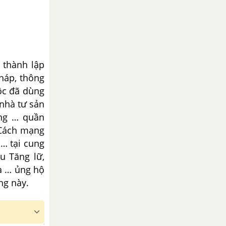
, thành lập
háp, thông
tộc đã dùng
 nhà tư sản
ng … quần
 Cách mạng
 … tại cung
u Tăng lữ,
và … ủng hộ
ng này.