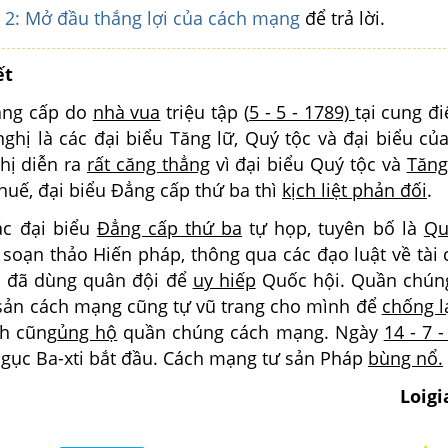
2: Mở đầu thắng lợi của cách mạng
để trả lời.
ết
ẳng cấp do
nhà vua
triệu tập (
5 - 5 - 1789)
tại cung đi
ghị là các đại biểu Tăng lữ, Quý tộc và đại biểu củ
ghị diễn ra
rất căng thẳng
vì đại biểu Quý tộc và
Tăng
huế, đại biểu Đẳng cấp thứ ba thì
kịch liệt phản đối
.
ác đại biểu
Đẳng cấp thứ ba
tự họp, tuyên bố là
Qu
soạn thảo Hiến pháp, thông qua các đạo luật về tài 
c đã dùng quân đội để
uy hiếp
Quốc hội. Quần chún
 sản cách mạng cũng tự vũ trang cho mình để
chống l
nh cũng
ủng hộ
quần chúng cách mạng. Ngày
14 - 7 
ngục Ba-xti bắt đầu. Cách mạng tư sản Pháp
bùng nổ.
Loig