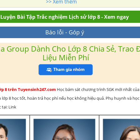
>> Xem thêm
Luyện Bài Tập Trắc nghiệm Lịch sử lớp 8 - Xem ngay
Báo lỗi - Góp ý
a Group Dành Cho Lớp 8 Chia Sẻ, Trao Đ
Liệu Miễn Phí
lớp 8 trên Tuyensinh247.com
Học bám sát chương trình SGK mới nhất của 
h lớp 8 học tốt, hoàn trả học phí nếu học không hiệu quả. Phụ huynh và học
 tại: Link