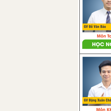
ĐẦU THẾ KỈ XX
Bài 22: Sự phát triển của khoa
học - kĩ thuật và văn hóa thế
giới nửa đầu thế kỉ XX
Bài 23: Ôn tập lịch sử thế giới
hiện đại (Phần từ năm 1917 đến
năm 1945)
PHẦN BA: LỊCH SỬ VIỆT NAM TỪ NĂM 1858 ĐẾN NĂM 1918
CHƯƠNG 1: CUỘC KHÁNG
CHIẾN CHỐNG THỰC DÂN
PHÁP TỪ NĂM 1858 ĐẾN
CUỐI THẾ KỈ XIX
Bài 24: Cuộc kháng chiến từ
năm 1858 đến năm 1873