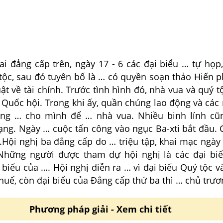
ai đẳng cấp trên, ngày 17 - 6 các đại biểu … tự họp
tộc, sau đó tuyên bố là … có quyền soạn thảo Hiến p
ật về tài chính. Trước tình hình đó, nhà vua và quý 
 Quốc hội. Trong khi ấy, quần chúng lao động và các
ng … cho mình để … nhà vua. Nhiều binh lính cũ
ng. Ngày … cuộc tấn công vào ngục Ba-xti bắt đầu.
.Hội nghị ba đẳng cấp do … triệu tập, khai mạc ngày
 Những người được tham dự hội nghị là các đại biể
 biểu của …. Hội nghị diễn ra … vì đại biểu Quý tộc 
huế, còn đại biểu của Đẳng cấp thứ ba thì … chủ trươ
Phương pháp giải - Xem chi tiết