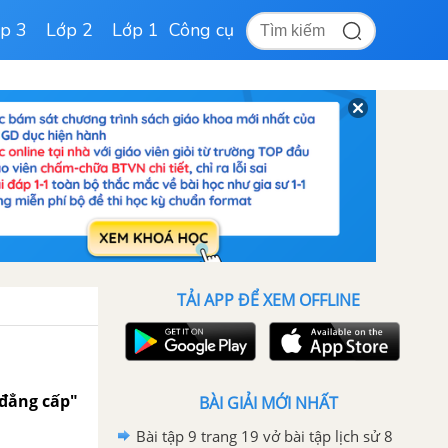
p 3
Lớp 2
Lớp 1
Công cụ
TẢI APP ĐỂ XEM OFFLINE
 đẳng cấp"
BÀI GIẢI MỚI NHẤT
Bài tập 9 trang 19 vở bài tập lịch sử 8