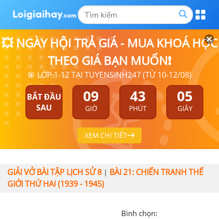
💥 NGÀY HỘI TRẢ GIÁ - MUA KHOÁ HỌC
THEO GIÁ BẠN MUỐN❗
🎯 LỚP 1-12 TẠI TUYENSINH247 (TỪ 10-12/08)
09
43
04
BẮT ĐẦU
SAU
GIỜ
PHÚT
GIÂY
XEM CHI TIẾT
GIẢI VỞ BÀI TẬP LỊCH SỬ 8
BÀI 21: CHIẾN TRANH THẾ
|
GIỚI THỨ HAI (1939 - 1945)
Bình chọn: