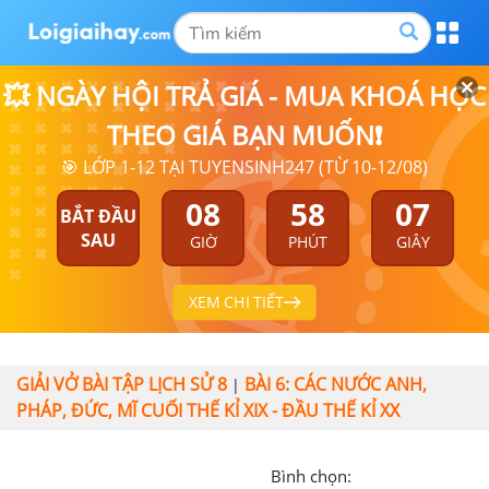
💥 NGÀY HỘI TRẢ GIÁ - MUA KHOÁ HỌC
THEO GIÁ BẠN MUỐN❗
🎯 LỚP 1-12 TẠI TUYENSINH247 (TỪ 10-12/08)
08
58
06
BẮT ĐẦU
SAU
GIỜ
PHÚT
GIÂY
XEM CHI TIẾT
GIẢI VỞ BÀI TẬP LỊCH SỬ 8
BÀI 6: CÁC NƯỚC ANH,
|
PHÁP, ĐỨC, MĨ CUỐI THẾ KỈ XIX - ĐẦU THẾ KỈ XX
Bình chọn: