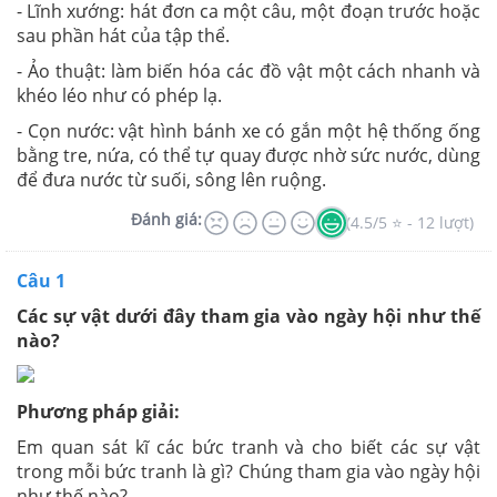
- Lĩnh xướng: hát đơn ca một câu, một đoạn trước hoặc
sau phần hát của tập thể.
- Ảo thuật: làm biến hóa các đồ vật một cách nhanh và
khéo léo như có phép lạ.
- Cọn nước: vật hình bánh xe có gắn một hệ thống ống
bằng tre, nứa, có thể tự quay được nhờ sức nước, dùng
để đưa nước từ suối, sông lên ruộng.
Đánh giá:
(4.5/5 ⭐ - 12 lượt)
Câu 1
Các sự vật dưới đây tham gia vào ngày hội như thế
nào?
Phương pháp giải:
Em quan sát kĩ các bức tranh và cho biết các sự vật
trong mỗi bức tranh là gì? Chúng tham gia vào ngày hội
như thế nào?