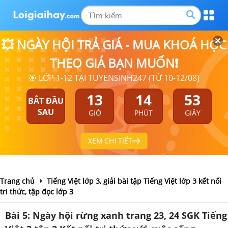
💥 NGÀY HỘI TRẢ GIÁ - MUA KHOÁ HỌC
THEO GIÁ BẠN MUỐN❗
🎯 LỚP 1-12 TẠI TUYENSINH247 (TỪ 10-12/08)
13
14
53
BẮT ĐẦU
SAU
GIỜ
PHÚT
GIÂY
XEM CHI TIẾT
Trang chủ
Tiếng Việt lớp 3, giải bài tập Tiếng Việt lớp 3 kết nối
tri thức, tập đọc lớp 3
Bài 5: Ngày hội rừng xanh trang 23, 24 SGK Tiếng