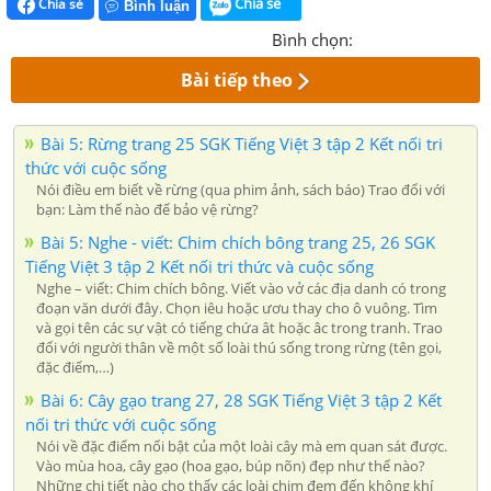
Chia sẻ
Chia sẻ
Bình luận
Bình chọn:
Bài tiếp theo
Bài 5: Rừng trang 25 SGK Tiếng Việt 3 tập 2 Kết nối tri
thức với cuộc sống
Nói điều em biết về rừng (qua phim ảnh, sách báo) Trao đổi với
bạn: Làm thế nào để bảo vệ rừng?
Bài 5: Nghe - viết: Chim chích bông trang 25, 26 SGK
Tiếng Việt 3 tập 2 Kết nối tri thức và cuộc sống
Nghe – viết: Chim chích bông. Viết vào vở các địa danh có trong
đoạn văn dưới đây. Chọn iêu hoặc ươu thay cho ô vuông. Tìm
và gọi tên các sự vật có tiếng chứa ât hoặc âc trong tranh. Trao
đổi với người thân về một số loài thú sống trong rừng (tên gọi,
đặc điểm,…)
Bài 6: Cây gạo trang 27, 28 SGK Tiếng Việt 3 tập 2 Kết
nối tri thức với cuộc sống
Nói về đặc điểm nổi bật của một loài cây mà em quan sát được.
Vào mùa hoa, cây gạo (hoa gạo, búp nõn) đẹp như thế nào?
Những chi tiết nào cho thấy các loài chim đem đến không khí