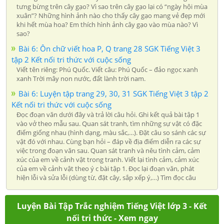
tưng bừng trên cây gạo? Vì sao trên cây gạo lại có “ngày hội mùa
xuân”? Những hình ảnh nào cho thấy cây gạo mang vẻ đẹp mới
khi hết mùa hoa? Em thích hình ảnh cây gạo vào mùa nào? Vì
sao?
Bài 6: Ôn chữ viết hoa P, Q trang 28 SGK Tiếng Việt 3
tập 2 Kết nối tri thức với cuộc sống
Viết tên riêng: Phú Quốc. Viết câu: Phú Quốc – đảo ngọc xanh
xanh Trời mây non nước, đất lành trời nam.
Bài 6: Luyện tập trang 29, 30, 31 SGK Tiếng Việt 3 tập 2
Kết nối tri thức với cuộc sống
Đọc đoạn văn dưới đây và trả lời câu hỏi. Ghi kết quả bài tập 1
vào vở theo mẫu sau. Quan sát tranh, tìm những sự vật có đặc
điểm giống nhau (hình dạng, màu sắc,…). Đặt câu so sánh các sự
vật đó với nhau. Cùng bạn hỏi – đáp về địa điểm diễn ra các sự
việc trong đoạn văn sau. Quan sát tranh và nêu tình cảm, cảm
xúc của em về cảnh vật trong tranh. Viết lại tình cảm, cảm xúc
của em về cảnh vật theo ý c bài tập 1. Đọc lại đoạn văn, phát
hiện lỗi và sửa lỗi (dùng từ, đặt cây, sắp xếp ý,…) Tìm đọc câu
Luyện Bài Tập Trắc nghiệm Tiếng Việt lớp 3 - Kết
nối tri thức - Xem ngay