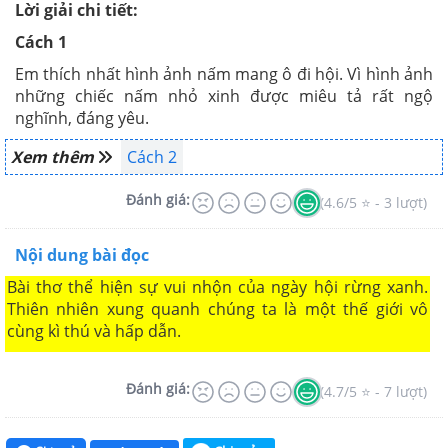
Lời giải chi tiết:
Cách 1
Em thích nhất hình ảnh nấm mang ô đi hội. Vì hình ảnh
những chiếc nấm nhỏ xinh được miêu tả rất ngộ
nghĩnh, đáng yêu.
Xem thêm
Cách 2
Đánh giá:
(4.6/5 ⭐ - 3 lượt)
Nội dung bài đọc
Bài thơ thể hiện sự vui nhộn của ngày hội rừng xanh.
Thiên nhiên xung quanh chúng ta là một thế giới vô
cùng kì thú và hấp dẫn.
Đánh giá:
(4.7/5 ⭐ - 7 lượt)