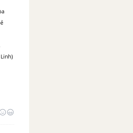
òa
dẻ
.
Linh)