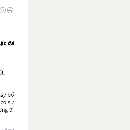
ậc đá
t.
mây
bố
 có sự
ờng đi
- 1 lượt)