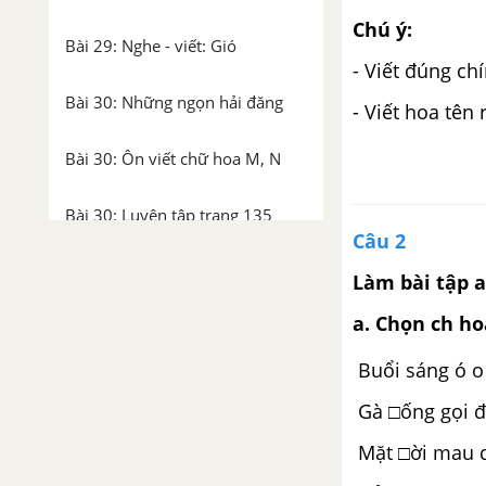
Chú ý:
Bài 29: Nghe - viết: Gió
- Viết đúng ch
Bài 30: Những ngọn hải đăng
- Viết hoa tên
Bài 30: Ôn viết chữ hoa M, N
Bài 30: Luyện tập trang 135
Câu 2
Tuần 17: Cộng đồng gắn bó
Làm bài tập a
Bài 31: Người làm đồ chơi
a. Chọn ch ho
Buổi sáng ó o
Bài 31: Kể chuyện Người làm đồ
chơi
Gà □ống gọi 
Mặt □ời mau 
Bài 31: Nghe - viết: Người làm
đồ chơi