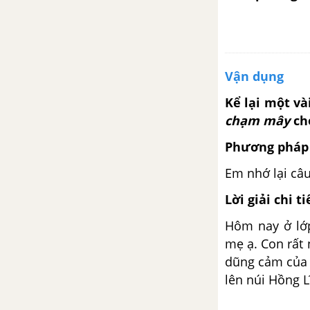
Tuần 21: Những sắc màu
thiên nhiên
Bài 5: Ngày hội rừng xanh
Vận dụng
Bài 5: Rừng
Kể lại một và
chạm mây
ch
Bài 5: Nghe - viết: Chim chích
bông
Phương pháp 
Em nhớ lại câu
Bài 6: Cây gạo
Lời giải chi ti
Bài 6: Ôn chữ viết hoa P, Q
Hôm nay ở lớ
mẹ ạ. Con rất
Bài 6: Luyện tập trang 29
dũng cảm của 
lên núi Hồng L
Tuần 22: Những sắc màu
thiên nhiên