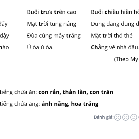
Buổi
tr
ưa
tr
ên cao
Buổi
ch
iều hiền h
đấy
Mặt
tr
ời tung nắng
Dung dăng dung 
 dậy
Đùa cùng mây
tr
ắng
Mặt
tr
ời thỏ thẻ
h
ào
Ú òa ú òa.
Ch
ẳng về nhà đâu
(Theo My 
 tiếng chứa ăn:
con rắn, thằn lằn, con trăn
 tiếng chứa ăng:
ánh nắng, hoa trắng
Đánh giá: