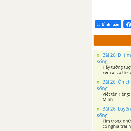
Bài 7: Mặt trời xanh của tôi
Bài 7: Kể chuyện Sự tích hoa
Bình luận
mào gà
Bài 7: Nhớ - viết: Mặt trời xanh
của tôi
Bài 26: Đi tìm
sống
Bài 8: Bầy voi rừng Trường Sơn
Hãy tưởng tượn
xem ai có thể 
sao? Dựa vào t
Bài 8: Đọc mở rộng trang 37
Bài 26: Ôn ch
Theo em, vì s
sống
điều gì?
Viết tên riêng
Bài 8: Luyện tập trang 37, 38,
Minh
39
Bài 26: Luyện
sống
Tuần 23: Bài học từ cuộc
Tìm trong nhữ
sống
có nghĩa trái 