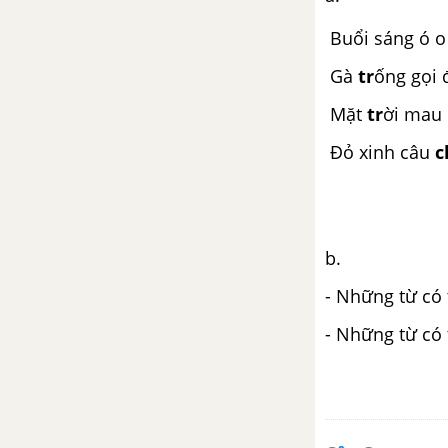
Buổi sáng ó o
Bài: Ôn tập và đánh giá cuối học
kì 1 - Tiết 6, 7
Gà
tr
ống gọi 
Tuần 19: Những sắc màu
Mặt
tr
ời mau
thiên nhiên
Đỏ xinh câu
c
Bài 1: Bầu trời
Bài 1: Bầu trời trong mắt em
b.
Bài 1: Nghe - viết: Buổi sáng
- Những từ có
Bài 2: Mưa
- Những từ có
Bài 2: Ôn chữ viết hoa O, Ô, Ơ
Bài 2: Mở rộng vốn từ về các