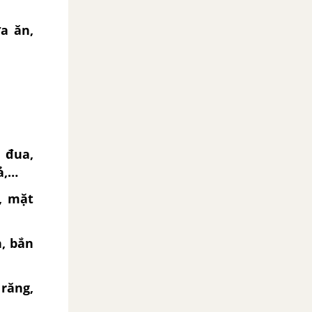
a ăn,
 đua,
ả,…
e, mặt
, bắn
răng,