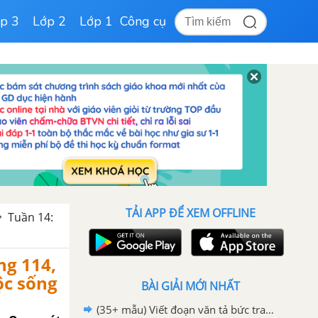
p 3
Lớp 2
Lớp 1
Công cụ
TẢI APP ĐỂ XEM OFFLINE
Tuần 14:
ng 114,
uộc sống
BÀI GIẢI MỚI NHẤT
(35+ mẫu) Viết đoạn văn tả bức tranh về Trái Đất hay nhất - Tiếng Việt 3