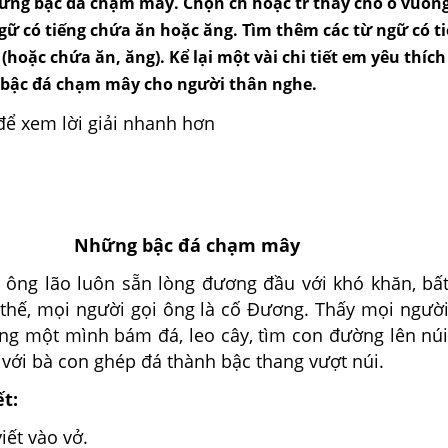
hững bậc đá chạm mây. Chọn ch hoặc tr thay cho ô vuôn
gữ có tiếng chứa ăn hoặc ăng. Tìm thêm các từ ngữ có t
 (hoặc chứa ăn, ăng). Kể lại một vài chi tiết em yêu thíc
bậc đá chạm mây cho người thân nghe.
để xem lời giải nhanh hơn
Những bậc đá chạm mây
 ông lão luôn sẵn lòng đương đầu với khó khăn, bất
ì thế, mọi người gọi ông là cố Đương. Thấy mọi người
ơng một mình bám đá, leo cây, tìm con đường lên nú
với bà con ghép đá thành bậc thang vượt núi.
ết:
iết vào vở.