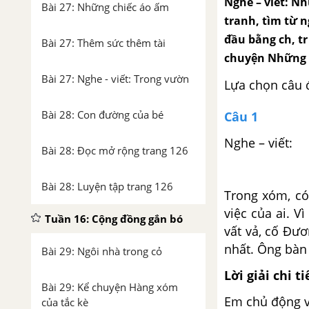
Nghe – viết: N
Bài 27: Những chiếc áo ấm
tranh, tìm từ n
đầu bằng ch, tr
Bài 27: Thêm sức thêm tài
chuyện Những 
Bài 27: Nghe - viết: Trong vườn
Lựa chọn câu 
Bài 28: Con đường của bé
Câu 1
Nghe – viết:
Bài 28: Đọc mở rộng trang 126
Bài 28: Luyện tập trang 126
Trong xóm, có
việc của ai. V
Tuần 16: Cộng đồng gắn bó
vất vả, cố Đư
nhất. Ông bàn 
Bài 29: Ngôi nhà trong cỏ
Lời giải chi ti
Bài 29: Kể chuyện Hàng xóm
Em chủ động v
của tắc kè