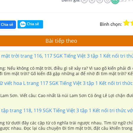
Bình chọn:
Chia sẻ
Chia sẻ
Bài tiếp theo
 mặt trời trang 116, 117 SGK Tiếng Việt 3 tập 1 Kết nối tri th
g: Nếu không có mặt trời, điều gì sẽ xảy ra? Vì sao gõ kiến phải đi
đi tìm mặt trời? Gõ kiến đã gặp những ai để nhờ đi tìm mặt trời? Kế
ranh dưới đây, kể lại hành trình đi tìm mặt trời đầy gian nan của g
ữ viết hoa L trang 117 SGK Tiếng Việt 3 tập 1 Kết nối tri thức
ao gà trống được mặt trời tặng một cụm lửa hồng? Câu chuyện muốn
: Lam Sơn. Viết câu: Cao nhất là núi Lam Sơn Có ông Lê Lợi chặn đư
 tập trang 118, 119 SGK Tiếng Việt 3 tập 1 Kết nối tri thức vớ
ng từ dưới đây các cặp từ có nghĩa trái ngược nhau. Tìm từ ngữ ch
ngược nhau. Đọc lại câu chuyện Đi tìm mặt trời, đặt câu khiến tron