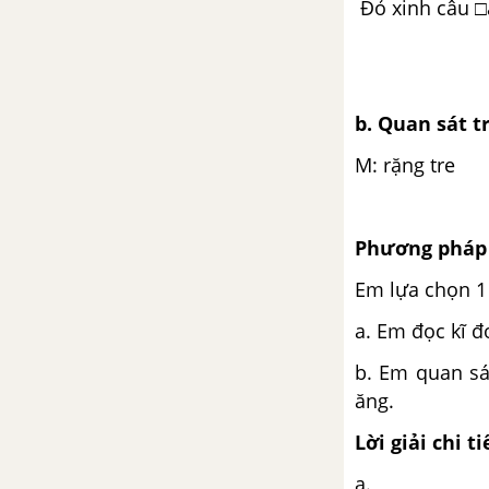
Đỏ xinh câu 
Bài 32: Cây bút thần
Bài 32: Đọc mở rộng trang 141
b. Quan sát t
Bài 32: Luyện tập trang 142
M: rặng tre
Tuần 18: Ôn tập và Đánh giá
cuối học kì 1
Phương pháp 
Em lựa chọn 1 
Bài: Ôn tập và đánh giá cuối học
kì 1 - Tiết 1, 2
a. Em đọc kĩ đ
Bài: Ôn tập và đánh giá cuối học
b. Em quan sá
kì 1 - Tiết 3, 4
ăng.
Lời giải chi ti
Bài: Ôn tập và đánh giá cuối học
kì 1 - Tiết 5
a.