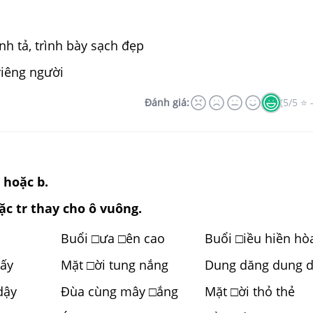
ính tả, trình bày sạch đẹp
 riêng người
Đánh giá:
(5/5 ⭐ 
 hoặc b.
ặc tr thay cho ô vuông.
Buổi □ưa □ên cao
Buổi □iều hiền hò
đấy
Mặt □ời tung nắng
Dung dăng dung 
dậy
Đùa cùng mây □ắng
Mặt □ời thỏ thẻ