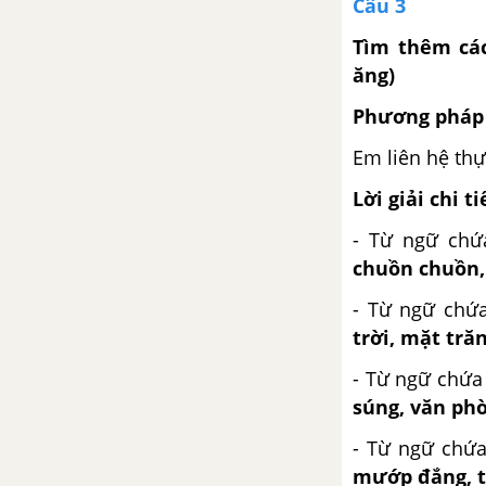
Câu 3
hiện tượng tự nhiên
Tìm thêm các
Tuần 20: Những sắc màu
ăng)
thiên nhiên
Phương pháp 
Bài 3: Cóc kiện Trời
Em liên hệ thự
Bài 3: Kể chuyện Cóc kiện Trời
Lời giải chi ti
- Từ ngữ chứ
Bài 3: Nghe - viết: Trăng trên
chuồn chuồn, 
biển
- Từ ngữ chứa
Bài 4: Những cái tên đáng yêu
trời, mặt trăn
- Từ ngữ chứa
Bài 4: Đọc mở rộng trang 21
súng, văn phò
Bài 4: Luyện tập trang 21, 22
- Từ ngữ chứa
mướp đắng, t