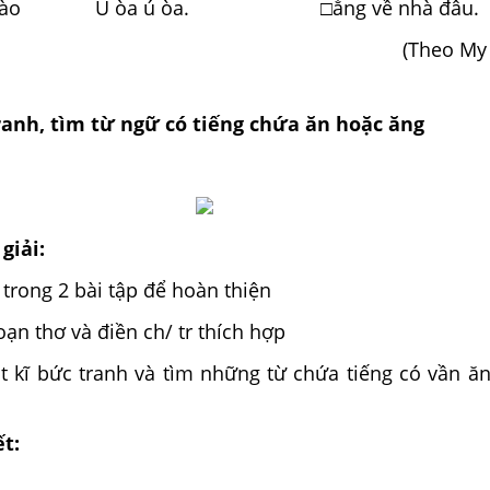
□ào
Ú òa ú òa.
□ẳng về nhà đâu.
(Theo My 
ranh, tìm từ ngữ có tiếng chứa ăn hoặc ăng
giải:
trong 2 bài tập để hoàn thiện
oạn thơ và điền ch/ tr thích hợp
t kĩ bức tranh và tìm những từ chứa tiếng có vần ă
ết: