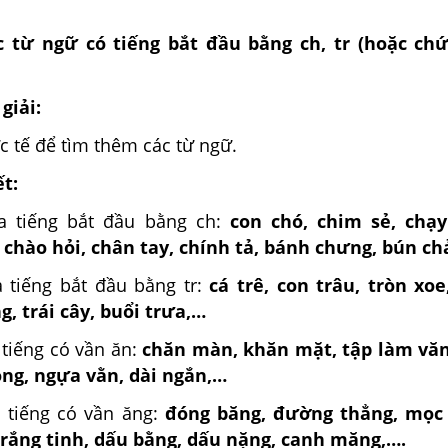
 từ ngữ có tiếng bắt đầu bằng ch, tr (hoặc chứ
giải:
c tế để tìm thêm các từ ngữ.
ết:
a tiếng bắt đầu bằng ch:
con chó, chim sẻ, chạy
chào hỏi, chân tay, chính tả, bánh chưng, bún ch
 tiếng bắt đầu bằng tr:
cá trê, con trâu, tròn xo
g, trái cây, buổi trưa,…
 tiếng có vần ăn:
chăn màn, khăn mặt, tập làm văn
ng, ngựa vằn, dài ngắn,…
 tiếng có vần ăng:
đóng băng, đường thẳng, mọc 
rắng tinh, dấu bằng, dấu nặng, canh măng,….