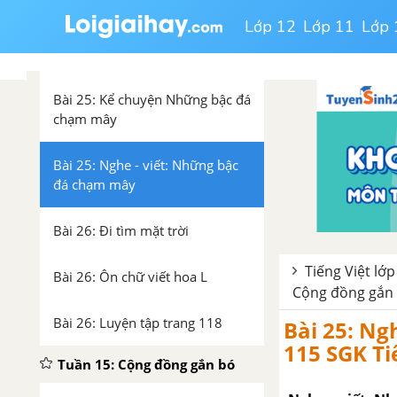
Lớp 12
Lớp 11
Lớp 
Bài 25: Những bậc đá chạm
mây
Bài 25: Kể chuyện Những bậc đá
chạm mây
Bài 25: Nghe - viết: Những bậc
đá chạm mây
Bài 26: Đi tìm mặt trời
Tiếng Việt lớp 
Bài 26: Ôn chữ viết hoa L
Cộng đồng gắn
Bài 26: Luyện tập trang 118
Bài 25: Ng
115 SGK Tiế
Tuần 15: Cộng đồng gắn bó