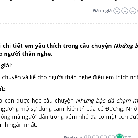
Đánh giá:
i chi tiết em yêu thích trong câu chuyện
Những b
o người thân nghe.
giải:
 chuyện và kể cho người thân nghe điều em thích nhấ
ết:
p con được học câu chuyện
Những bậc đá chạm 
 ngưỡng mộ sự dũng cảm, kiên trì của cố Đương. Nhờ
ông mà người dân trong xóm nhỏ đã có một con đư
ĩnh ngắn nhất.
Đánh giá:
(5/5 ⭐ 