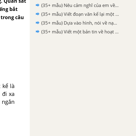
g. Quan sát
(35+ mẫu) Nêu cảm nghĩ của em về một người nổi tiếng hay nhất - Tiếng Việt 3
iếng bắt
(35+ mẫu) Viết đoạn văn kể lại một việc làm góp phần bảo vệ môi trường mà em đã tham gia hoặc chứng kiến hay nhất - Tiếng Việt 3
h trong câu
(35+ mẫu) Dựa vào hình, nói về nạn ô nhiễm môi trường mà em biết hay nhất - Tiếng Việt 3
(35+ mẫu) Viết một bản tin về hoạt động giữ gìn vệ sinh môi trường hay nhất - Tiếng Việt 3
 kể là
 đi xa
i ngắn