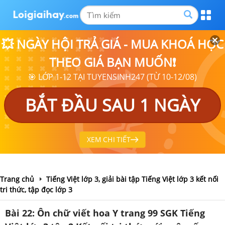
💥 NGÀY HỘI TRẢ GIÁ - MUA KHOÁ HỌC
THEO GIÁ BẠN MUỐN❗
🎯 LỚP 1-12 TẠI TUYENSINH247 (TỪ 10-12/08)
BẮT ĐẦU SAU 1 NGÀY
XEM CHI TIẾT
Trang chủ
Tiếng Việt lớp 3, giải bài tập Tiếng Việt lớp 3 kết nối
tri thức, tập đọc lớp 3
Bài 22: Ôn chữ viết hoa Y trang 99 SGK Tiếng