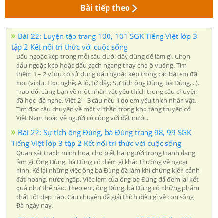
Bài tiếp theo
Bài 22: Luyện tập trang 100, 101 SGK Tiếng Việt lớp 3
tập 2 Kết nối tri thức với cuộc sống
Dấu ngoặc kép trong mỗi câu dưới đây dùng để làm gì. Chọn
dấu ngoặc kép hoặc dấu gạch ngang thay cho ô vuông. Tìm
thêm 1 – 2 ví dụ có sử dụng dấu ngoặc kép trong các bài em đã
học (ví dụ: Học nghề; A lô, tớ đây; Sự tích ông Đùng, bà Đùng,...).
Trao đổi cùng bạn về một nhân vật yêu thích trong câu chuyện
đã học, đã nghe. Viết 2 – 3 câu nêu lí do em yêu thích nhân vật.
Tìm đọc câu chuyện về một vị thần trong kho tàng truyện cổ
Việt Nam hoặc về người có công với đất nước.
Bài 22: Sự tích ông Đùng, bà Đùng trang 98, 99 SGK
Tiếng Việt lớp 3 tập 2 Kết nối tri thức với cuộc sống
Quan sát tranh minh họa, cho biết hai người trong tranh đang
làm gì. Ông Đùng, bà Đùng có điểm gì khác thường về ngoại
hình. Kể lại những việc ông bà Đùng đã làm khi chứng kiến cảnh
đất hoang, nước ngập. Việc làm của ông bà Đùng đã đem lại kết
quả như thế nào. Theo em, ông Đùng, bà Đùng có những phẩm
chất tốt đẹp nào. Câu chuyện đã giải thích điều gì về con sông
Đà ngày nay.