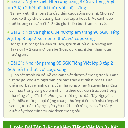
Bài 21: Nghe - viết: Nhà rông trang 97 SGK Tiếng Việt
lớp 3 tập 2 Kết nối tri thức với cuộc sống
Nghe – viết: Nhà rông (từ đầu đến cuộc sống no ấm). Chọn sơ
hoặc xơ thay cho ô vuông. Làm bài tập a hoặc b. Vẽ cảnh đẹp
quê hương em và viết 2 -3 câu giới thiệu bức tranh em vẽ.
Bài 21: Nói và nghe: Quê hương em trang 96 SGK Tiếng
Việt lớp 3 tập 2 Kết nối tri thức với cuộc sống
Đóng vai hướng dẫn viên du lịch, giới thiệu về quê hương em.
Hãy nói 1 – 2 câu mời bạn bè (hoặc du khách) đến thăm quê
hương em.
Bài 21: Nhà rông trang 95 SGK Tiếng Việt lớp 3 tập 2
Kết9 nối tri thức với cuộc sống
Quan sát tranh và nói về các cảnh vật được vẽ trong tranh. Cảnh
vật đó gợi cho em nghĩ đến nơi nào trên đất đất nước ta. Đặc
điểm nổi bật về hình dạng của nhà rông ở Tây Nguyên là gì. Câu
văn nào trong bài giúp em nhận ra điều đó. Kiến trúc bên trong
nhà rông có gì đặc biệt. Đóng vai một người dân Tây Nguyên,
giới thiệu những hoạt động chung thường diễn ra ở nhà rông. Vì
sao người dân Tây Nguyên yêu thích nhà rông. Sắp xếp các ý
dưới đây theo trình tự các đoạn trong bài.
Luyện Bài Tập Trắc nghiệm Tiếng Việt lớp 3 - Kết