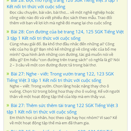
Bài 28: Đọc mở rộng trang 126 SGK Tiếng Việt 3 tập 1
Kết nối tri thức với cuộc sống
Đọc câu chuyện, bài văn, bài thơ,… về một nghề nghiệp hoặc
công việc nào đó và viết phiếu đọc sách theo mẫu. Trao đổi
thêm với bạn về lợi ích mà nghề đó mang lại cho cuộc sống
Bài 28: Con đường của bé trang 124, 125 SGK Tiếng Việt
3 tập 1 Kết nối tri thức với cuộc sống
Cùng nhau giải đố. Ba khổ thơ đầu nhắc đến những ai? Công
việc của họ là gì? Bạn nhỏ kể những gì về công việc của bố mẹ
mình? Qua hình ảnh những con đường, tác giả muốn nói về
điều gì? Em hiểu “con đường trên trang sách” có nghĩa là gì? Nói
2 – 3 câu về một con đường được tả trong bài thơ.
Bài 27: Nghe - viết: Trong vườn trang 122, 123 SGK
Tiếng Việt 3 tập 1 Kết nối tri thức với cuộc sống
Nghe – viết: Trong vườn. Chọn lặng hoặc nặng thay cho ô
vuông. Chọn từ trong bông hoa thay cho ô vuông. Kể với người
thân về một hoạt động tập thể của lớp mà em thấy vui.
Bài 27: Thêm sức thêm tài trang 122 SGK Tiếng Việt 3
tập 1 Kết nối tri thức với cuộc sống
Em thích học cá nhân, học theo cặp hay học nhóm? Vì sao? Kể
về một hoạt động tập thể mà em đã tham gia.