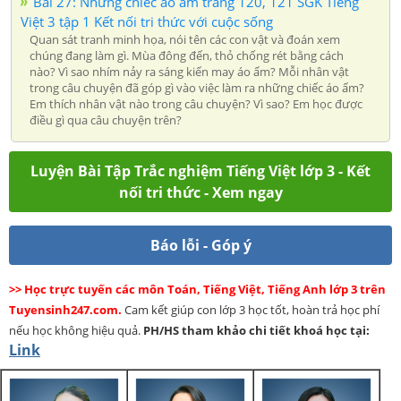
Bài 27: Những chiếc áo ấm trang 120, 121 SGK Tiếng
Việt 3 tập 1 Kết nối tri thức với cuộc sống
Quan sát tranh minh họa, nói tên các con vật và đoán xem
chúng đang làm gì. Mùa đông đến, thỏ chống rét bằng cách
nào? Vì sao nhím nảy ra sáng kiến may áo ấm? Mỗi nhân vật
trong câu chuyện đã góp gì vào việc làm ra những chiếc áo ấm?
Em thích nhân vật nào trong câu chuyện? Vì sao? Em học được
điều gì qua câu chuyện trên?
Luyện Bài Tập Trắc nghiệm Tiếng Việt lớp 3 - Kết
nối tri thức - Xem ngay
Báo lỗi - Góp ý
>> Học trực tuyến các môn Toán, Tiếng Việt, Tiếng Anh lớp 3 trên
Tuyensinh247.com.
Cam kết giúp con lớp 3 học tốt, hoàn trả học phí
nếu học không hiệu quả.
PH/HS
tham khảo chi tiết khoá học tại:
Link