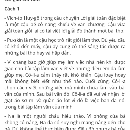
Cách 1
- Vích-to Huy-gô trong câu chuyện Lời giải toán đặc biệt
là một cậu bé có năng khiếu về văn chương. Cậu vừa
giải toán giỏi lại có tài viết lời giải đó thành một bài thơ.
- Pu-skin là một cậu học trò rất giỏi làm thơ. Dù yêu cầu
có khó đến mấy, cậu ấy cũng có thể sáng tác được ra
những bài thơ hay và hấp dẫn.
- Vì chẳng bao giờ giúp mẹ làm việc nhà nên khi được
giao cho bài tập làm văn viết về những điều em đã làm
giúp mẹ, Cô-li-a cảm thấy rất khó khăn. Cậu loay hoay
mãi không biết viết như thế nào. Cuối cùng, Cô-li-a
chọn cách viết những việc mà mình chưa làm vào bài
văn của mình. Sau bài văn đó, Cô-li-a đã vui vẻ nhận lời
giặt áo sơ mi và quần áo lót vì đó là việc bạn đã nói
trong bài tập làm văn của mình
- Na là một người cháu hiếu thảo. Vì phòng của bà
không có nắng, Na đã có suy nghĩ mang nắng đến cho
bà. Dù không thể thực hiện được điều đó nhưng bà của