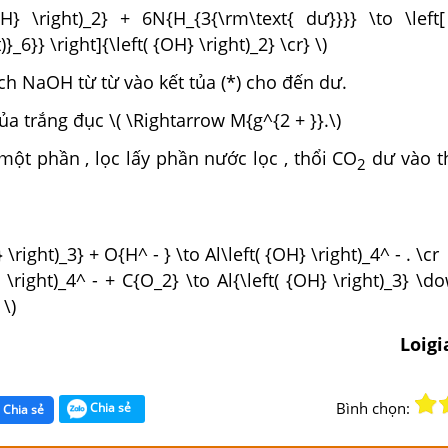
H} \right)_2} + 6N{H_{3{\rm\text{ dư}}}} \to \left[ 
}_6}} \right]{\left( {OH} \right)_2} \cr} \)
h NaOH từ từ vào kết tủa (*) cho đến dư.
ủa trắng đục \( \Rightarrow M{g^{2 + }}.\)
 một phần , lọc lấy phần nước lọc , thổi CO
dư vào th
2
 \right)_3} + O{H^ - } \to Al\left( {OH} \right)_4^ - . \cr
} \right)_4^ - + C{O_2} \to Al{\left( {OH} \right)_3} \
 \)
Loig
Bình chọn:
Chia sẻ
Chia sẻ