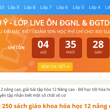
10
Lớp 9
Lớp 8
Lớp 7
Lớp 6
Lớp 5
Lớp 4
Lớ
Ú Ý - LỚP LIVE ÔN ĐGNL & ĐGT
U ĐÃI ĐẶC BIỆT - GIẢM 50% HỌC PHÍ CHỈ CHO 300 SU
04
35
27
CHỈ CÒN
GIỜ
PHÚT
GIÂY
XEM CHI TIẾT
12 nâng cao, giải bài tập hóa 12 Nâng cao - Để học tốt hóa 
uyện tập nhận biết một số chất vô cơ
g 250 sách giáo khoa hóa học 12 nâng 