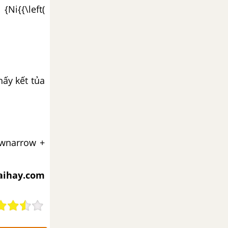
{Ni{{\left(
ấy kết tủa
downarrow +
iaihay.com