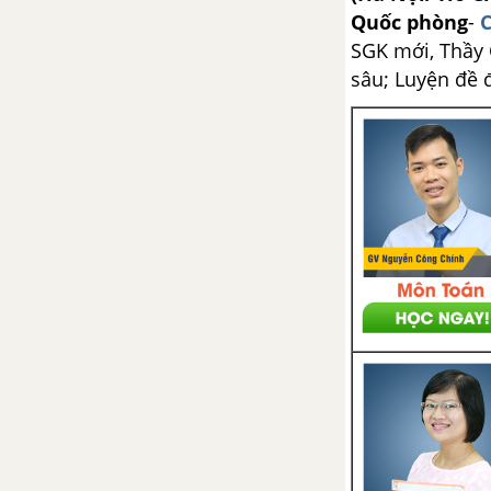
Quốc phòng
-
C
SGK mới, Thầy C
sâu; Luyện đề 