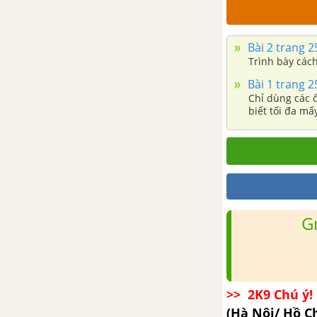
Bài 2 trang 2
Trình bày cách
Bài 1 trang 2
Chỉ dùng các 
biết tối đa mấ
G
>> 2K9 Chú ý! 
(Hà Nội/ Hồ C