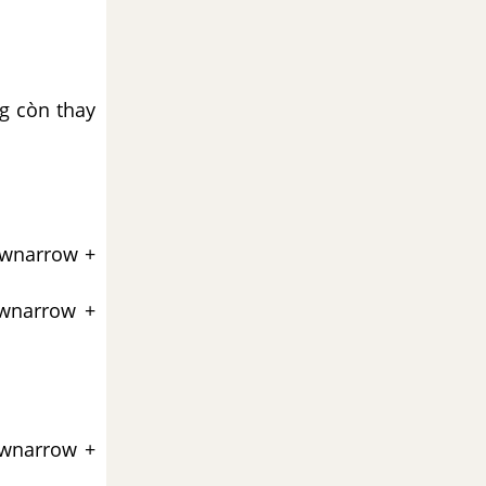
g còn thay
downarrow +
downarrow +
downarrow +