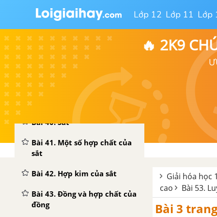
Bài 35. Luyện tập tính chất
Lớp 12
Lớp 11
Lớp 
của nhôm và hợp chất của
nhôm
🔥 2K9 CH
CHƯƠNG 7. CROM-SẮT-ĐỒNG
Ư
Bài 38. Crom
Bài 39. Một số hợp chất của
crom
Bài 40. Sắt
Bài 41. Một số hợp chất của
sắt
Bài 42. Hợp kim của sắt
Giải hóa học 
cao
Bài 53. L
Bài 43. Đồng và hợp chất của
đồng
Bài 3 tran