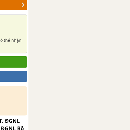
có thể nhận
T, ĐGNL
, ĐGNL Bộ