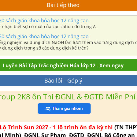
Bài tiếp theo
50 sách giáo khoa hóa học 12 nâng cao
 nhận biết sự có mặt của các cation đó trong A
50 sách giáo khoa hóa học 12 nâng cao
ống nghiệm và dung dịch NaOH lần lượt thêm vào từng dung dịch 
y dung dịch trong số các dung dịch kể trên?
Luyện Bài Tập Trắc nghiệm Hóa lớp 12 - Xem ngay
Báo lỗi - Góp ý
roup 2K8 ôn Thi ĐGNL & ĐGTD Miễn Phí
Lộ Trình Sun 2027 - 1 lộ trình ôn đa kỳ thi
(TN THP
hí Minh), ĐGNL Sư Phạm, ĐGTD, ĐGNL Bộ Công an