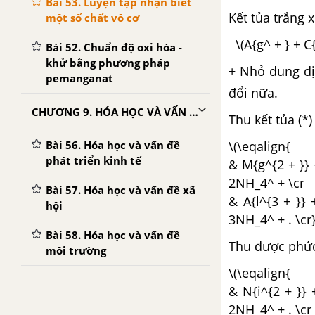
Bài 53. Luyện tập nhận biết
Kết tủa trắng x
một số chất vô cơ
\(A{g^ + } + C{
Bài 52. Chuẩn độ oxi hóa -
khử bằng phương pháp
+ Nhỏ dung d
pemanganat
đổi nữa.
CHƯƠNG 9. HÓA HỌC VÀ VẤN ĐỀ PHÁT TRIỂN KINH TẾ, XÃ HỘI, MÔI TRƯỜNG - HÓA 12 NÂNG CAO
Thu kết tủa (*)
Bài 56. Hóa học và vấn đề
\(\eqalign{
phát triển kinh tế
& M{g^{2 + }} 
2NH_4^ + \cr
Bài 57. Hóa học và vấn đề xã
& A{l^{3 + }} 
hội
3NH_4^ + . \cr}
Bài 58. Hóa học và vấn đề
Thu được phứ
môi trường
\(\eqalign{
& N{i^{2 + }} 
2NH_4^ + . \cr