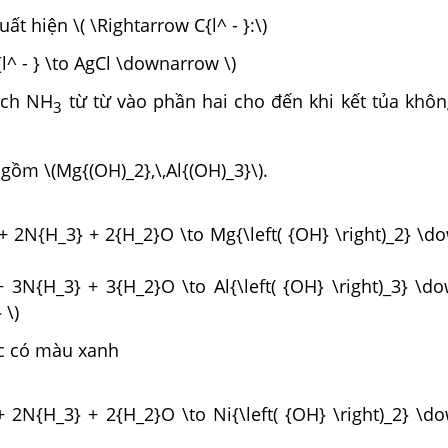
uất hiện \( \Rightarrow C{l^ - }:\)
l^ - } \to AgCl \downarrow \)
ịch NH
từ từ vào phần hai cho đến khi kết tủa khôn
3
 gồm \(Mg{(OH)_2},\,Al{(OH)_3}\).
+ 2N{H_3} + 2{H_2}O \to Mg{\left( {OH} \right)_2} \
+ 3N{H_3} + 3{H_2}O \to Al{\left( {OH} \right)_3} \
 \)
c có màu xanh
+ 2N{H_3} + 2{H_2}O \to Ni{\left( {OH} \right)_2} \