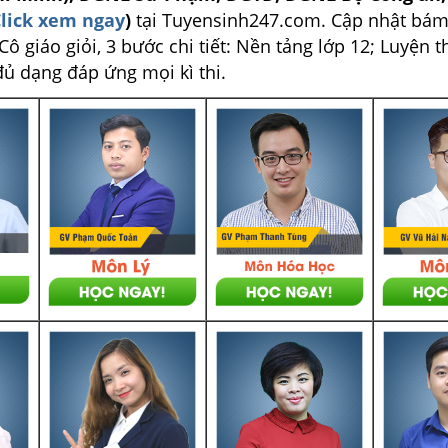
lick xem ngay
)
tại Tuyensinh247.com.
Cập nhật bám
ô giáo giỏi, 3 bước chi tiết: Nền tảng lớp 12; Luyện t
đủ dạng đáp ứng mọi kì thi.