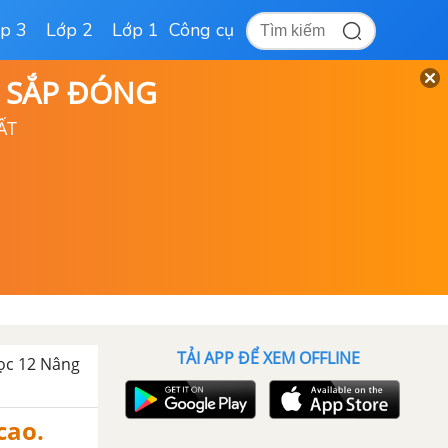
p 3
Lớp 2
Lớp 1
Công cụ
D SẮP ĐÓNG
ẤT
TẢI APP ĐỂ XEM OFFLINE
học 12 Nâng
cao.