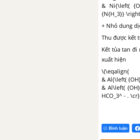
& Ni{\left( {O
{N{H_3}} \right)
+ Nhỏ dung dịc
Thu được kết t
Kết tủa tan đi
xuất hiện
\(\eqalign{
& Al{\left( {OH}
& Al\left( {OH
HCO_3^ - . \cr}
Bình luận