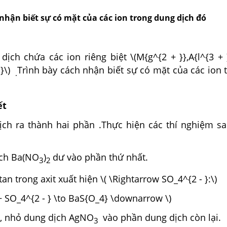
nhận biết sự có mặt của các ion trong dung dịch đó
ịch chứa các ion riêng biệt \(M{g^{2 + }},A{l^{3 + 
}\)
Trình bày cách nhận biết sự có mặt của các ion 
.
ết
ịch ra thành hai phần .Thực hiện các thí nghiệm sa
ịch Ba(NO
)
dư vào phần thứ nhất.
3
2
an trong axit xuất hiện \( \Rightarrow SO_4^{2 - }:\)
+ SO_4^{2 - } \to BaS{O_4} \downarrow \)
a , nhỏ dung dịch AgNO
vào phần dung dịch còn lại.
3