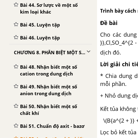
Bài 44. Sơ lược về một số
Trình bày cách 
kim loại khác
Đề bài
Bài 45. Luyện tập
Cho các dung d
Bài 46. Luyện tập
}},Cl,SO_4^{2 - 
dịch đó.
CHƯƠNG 8. PHÂN BIỆT MỘT SỐ CHẤT VÔ CƠ CHUẨN ĐỘ DUNG DỊCH
Lời giải chi ti
Bài 48. Nhận biết một số
cation trong dung dịch
* Chia dung d
mỗi phần.
Bài 49. Nhận biết một số
anion trong dung dịch
+ Nhỏ dung d
Bài 50. Nhận biết một số
Kết tủa không t
chất khí
\(B{a^{2 + }} 
Bài 51. Chuẩn độ axit - bazơ
Lọc bỏ kết tủ