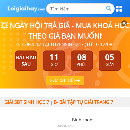
💥 NGÀY HỘI TRẢ GIÁ - MUA KHOÁ HỌC
THEO GIÁ BẠN MUỐN❗
🎯 LỚP 1-12 TẠI TUYENSINH247 (TỪ 10-12/08)
11
08
04
BẮT ĐẦU
SAU
GIỜ
PHÚT
GIÂY
XEM CHI TIẾT
GIẢI SBT SINH HỌC 7
B- BÀI TẬP TỰ GIẢI TRANG 7
|
Bình chọn:
QUẢNG CÁO