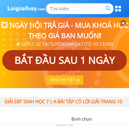
💥 NGÀY HỘI TRẢ GIÁ - MUA KHOÁ HỌC
THEO GIÁ BẠN MUỐN❗
🎯 LỚP 1-12 TẠI TUYENSINH247 (TỪ 10-12/08)
BẮT ĐẦU SAU 1 NGÀY
XEM CHI TIẾT
GIẢI SBT SINH HỌC 7
A-BÀI TẬP CÓ LỜI GIẢI TRANG 10
|
Bình chọn:
QUẢNG CÁO