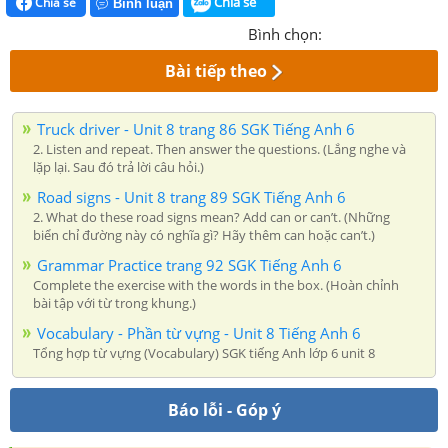
Chia sẻ
Chia sẻ
Bình luận
Bình chọn:
Bài tiếp theo
Truck driver - Unit 8 trang 86 SGK Tiếng Anh 6
2. Listen and repeat. Then answer the questions. (Lắng nghe và
lặp lại. Sau đó trả lời câu hỏi.)
Road signs - Unit 8 trang 89 SGK Tiếng Anh 6
2. What do these road signs mean? Add can or can’t. (Những
biển chỉ đường này có nghĩa gì? Hãy thêm can hoặc can’t.)
Grammar Practice trang 92 SGK Tiếng Anh 6
Complete the exercise with the words in the box. (Hoàn chỉnh
bài tập với từ trong khung.)
Vocabulary - Phần từ vựng - Unit 8 Tiếng Anh 6
Tổng hợp từ vựng (Vocabulary) SGK tiếng Anh lớp 6 unit 8
Báo lỗi - Góp ý