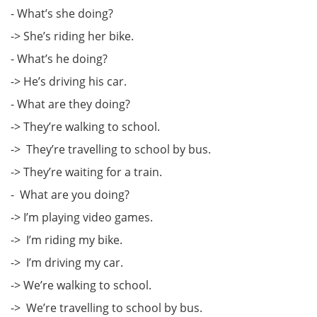
- What’s she doing?
-> She’s riding her bike.
- What’s he doing?
-> He’s driving his car.
- What are they doing?
-> They’re walking to school.
-> They’re travelling to school by bus.
-> They’re waiting for a train.
- What are you doing?
-> I’m playing video games.
-> I’m riding my bike.
-> I’m driving my car.
-> We’re walking to school.
-> We’re travelling to school by bus.