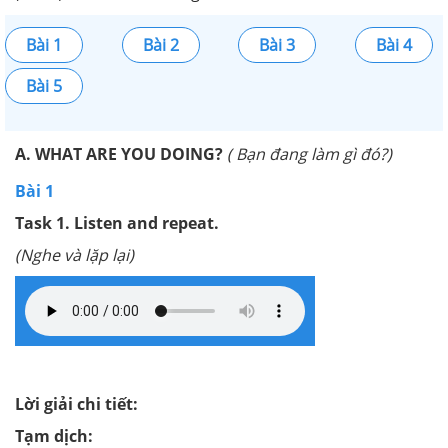
Bài 1
Bài 2
Bài 3
Bài 4
Bài 5
A. WHAT ARE YOU DOING?
( Bạn đang làm gì đó?)
Bài 1
Task 1. Listen and repeat.
(Nghe và lặp lại)
Lời giải chi tiết:
Tạm dịch: