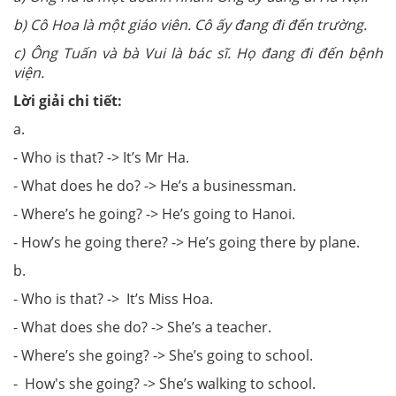
b) Cô Hoa là một giáo viên. Cô ấy đang đi đến trường.
c) Ông Tuấn và bà Vui là bác sĩ. Họ đang đi đến bệnh
viện.
Lời giải chi tiết:
a.
- Who is that? -> It’s Mr Ha.
- What does he do? -> He’s a businessman.
- Where’s he going? -> He’s going to Hanoi.
- How’s he going there? -> He’s going there by plane.
b.
- Who is that? -> It’s Miss Hoa.
- What does she do? -> She’s a teacher.
- Where’s she going? -> She’s going to school.
- How's she going? -> She’s walking to school.