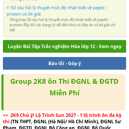
50 câu hỏi lý thuyết mức độ nhận biết về peptit -
protein có lời giải
Tổng hợp 50 câu hỏi lý thuyết mức độ nhận biết về peptit -
protein đầy đủ các dạng từ dễ đến khó có đáp án và lời giải chi
tiết
Luyện Bài Tập Trắc nghiệm Hóa lớp 12 - Xem ngay
Báo lỗi - Góp ý
Group 2K8 ôn Thi ĐGNL & ĐGTD
Miễn Phí
>> 2K9 Chú ý! Lộ Trình Sun 2027 - 1 lộ trình ôn đa kỳ
thi
(TN THPT, ĐGNL (Hà Nội/ Hồ Chí Minh), ĐGNL Sư
Phạm, ĐGTD, ĐGNL Bộ Công an, ĐGNL Bộ Quốc