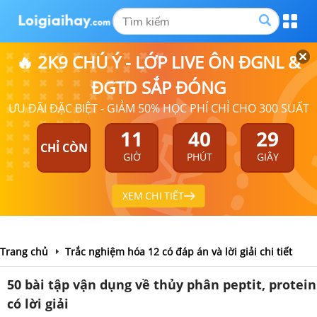
🔥 2K9 CHÚ Ý - LỚP LIVE ÔN ĐGNL &
ĐGTD SẮP ĐÓNG
ƯU ĐÃI ĐẶC BIỆT - GIẢM 50% HỌC PHÍ CHỈ CHO 300 SUẤT
11
40
29
CHỈ CÒN
GIỜ
PHÚT
GIÂY
XEM CHI TIẾT
Trang chủ
Trắc nghiệm hóa 12 có đáp án và lời giải chi tiết
50 bài tập vận dụng về thủy phân peptit, protein
có lời giải