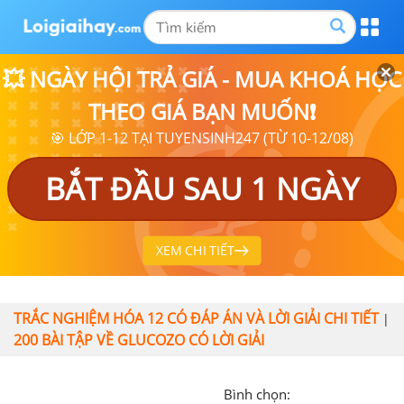
💥 NGÀY HỘI TRẢ GIÁ - MUA KHOÁ HỌC
THEO GIÁ BẠN MUỐN❗
🎯 LỚP 1-12 TẠI TUYENSINH247 (TỪ 10-12/08)
BẮT ĐẦU SAU 1 NGÀY
XEM CHI TIẾT
TRẮC NGHIỆM HÓA 12 CÓ ĐÁP ÁN VÀ LỜI GIẢI CHI TIẾT
|
200 BÀI TẬP VỀ GLUCOZO CÓ LỜI GIẢI
Bình chọn: