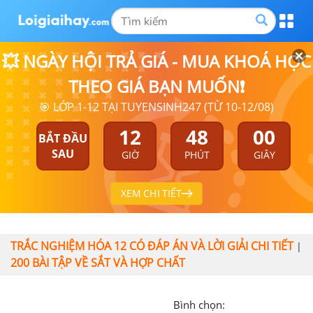
💥 NGÀY HỘI TRẢ GIÁ - MUA KHOÁ HỌC
THEO GIÁ BẠN MUỐN❗
🎯 LỚP 1-12 TẠI TUYENSINH247 (TỪ 10-12/08)
12
48
00
BẮT ĐẦU
SAU
GIỜ
PHÚT
GIÂY
XEM CHI TIẾT
TRẮC NGHIỆM HÓA 12 CÓ ĐÁP ÁN VÀ LỜI GIẢI CHI TIẾT
|
200 BÀI TẬP VỀ SẮT VÀ HỢP CHẤT
Bình chọn: