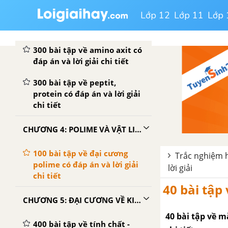
Lớp 12
Lớp 11
Lớp 
300 bài tập về amin có đáp
án và lời giải chi tiết
300 bài tập về amino axit có
đáp án và lời giải chi tiết
300 bài tập về peptit,
protein có đáp án và lời giải
chi tiết
CHƯƠNG 4: POLIME VÀ VẬT LIỆU POLIME
100 bài tập về đại cương
Trắc nghiệm hó
polime có đáp án và lời giải
lời giải
chi tiết
40 bài tập 
CHƯƠNG 5: ĐẠI CƯƠNG VỀ KIM LOẠI
40 bài tập về m
400 bài tập về tính chất -