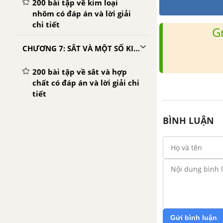
200 bài tập về kim loại
nhôm có đáp án và lời giải
chi tiết
G
CHƯƠNG 7: SẮT VÀ MỘT SỐ KIM LOẠI QUAN TRỌNG
200 bài tập về sắt và hợp
chất có đáp án và lời giải chi
tiết
200 bài tập về sắt và hợp
BÌNH LUẬN
chất có đáp án và lời giải chi
tiết
Gửi bình luận