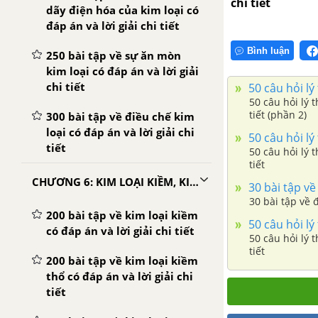
chi tiết
dãy điện hóa của kim loại có
đáp án và lời giải chi tiết
Bình luận
250 bài tập về sự ăn mòn
kim loại có đáp án và lời giải
chi tiết
50 câu hỏi lý 
50 câu hỏi lý 
tiết (phần 2)
300 bài tập về điều chế kim
loại có đáp án và lời giải chi
50 câu hỏi lý 
tiết
50 câu hỏi lý 
tiết
CHƯƠNG 6: KIM LOẠI KIỀM, KIỀM THỔ, NHÔM
30 bài tập về 
30 bài tập về 
200 bài tập về kim loại kiềm
50 câu hỏi lý
có đáp án và lời giải chi tiết
50 câu hỏi lý 
tiết
200 bài tập về kim loại kiềm
thổ có đáp án và lời giải chi
tiết