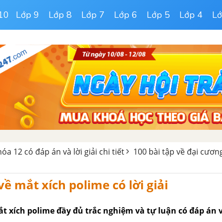
10
Lớp 9
Lớp 8
Lớp 7
Lớp 6
Lớp 5
Lớp 4
Lớ
a 12 có đáp án và lời giải chi tiết
100 bài tập về đại cươn
về mắt xích polime có lời giải
ắt xích polime đầy đủ trắc nghiệm và tự luận có đáp án và