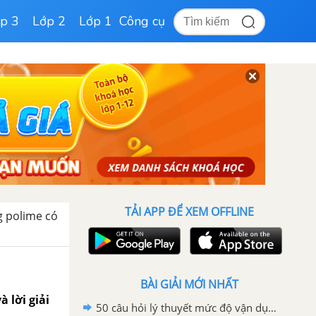
p 3
Lớp 2
Lớp 1
Công cụ
TẢI APP ĐỂ XEM OFFLINE
g polime có
BÀI GIẢI MỚI NHẤT
 lời giải
50 câu hỏi lý thuyết mức độ vận dụng về ôn tập chương 6 có lời giải