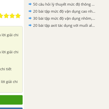
50 câu hỏi lý thuyết mức độ thông hiểu về ôn tập chương 6 có lời giải
20 bài tập mức độ vận dụng cao nhôm, kim loại kiềm và hợp chất tác dụng với nước có lời giải
30 bài tập mức độ vận dụng nhôm, kim loại kiềm và hợp chất tác dụng với nước có lời giải
20 bài tập axit tác dụng với muối aluminat có lời giải
lời giải chi
lời giải chi
chi tiết
ời giải chi