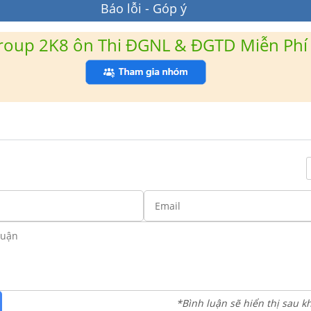
Báo lỗi - Góp ý
roup 2K8 ôn Thi ĐGNL & ĐGTD Miễn Phí
*Bình luận sẽ hiển thị sau k