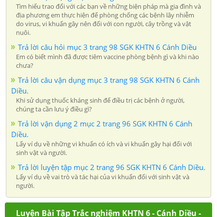
Tìm hiểu trao đổi với các bạn về những biện pháp mà gia đình và
địa phương em thực hiện để phòng chống các bệnh lây nhiễm
do virus, vi khuẩn gây nên đối với con người, cây trồng và vật
nuôi.
Trả lời câu hỏi mục 3 trang 98 SGK KHTN 6 Cánh Diều
Em có biết mình đã được tiêm vaccine phòng bệnh gì và khi nào
chưa?
Trả lời câu vận dụng mục 3 trang 98 SGK KHTN 6 Cánh
Diều.
Khi sử dụng thuốc kháng sinh để điều trị các bệnh ở người,
chúng ta cần lưu ý điều gì?
Trả lời vận dụng 2 mục 2 trang 96 SGK KHTN 6 Cánh
Diều.
Lấy ví dụ về những vi khuẩn có ích và vi khuẩn gây hại đối với
sinh vật và người.
Trả lời luyện tập mục 2 trang 96 SGK KHTN 6 Cánh Diều.
Lấy ví dụ về vai trò và tác hại của vi khuẩn đối với sinh vật và
người.
Luyện Bài Tập Trắc nghiệm KHTN 6 - Cánh Diều -