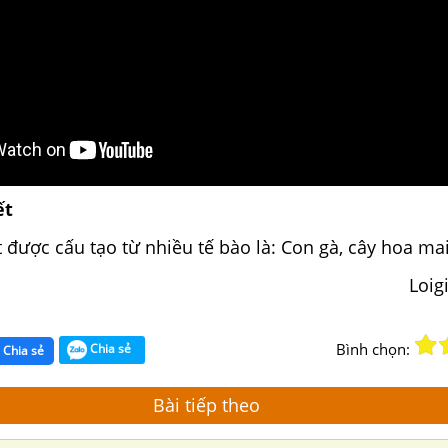
ết
t được cấu tạo từ nhiều tế bào là:
Con gà, cây hoa mai,
Loig
Bình chọn:
Chia sẻ
Chia sẻ
Bài tiếp theo