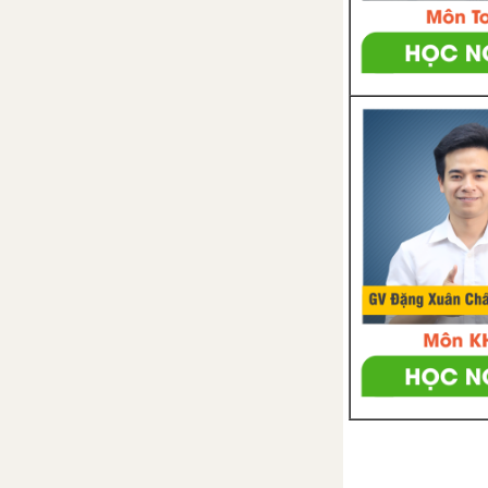
Bài 34: Các hình dạng nhìn thấy
của Mặt Trăng
Bài 35: Hệ Mặt Trời và Ngân Hà
Bài tập Chủ đề 11