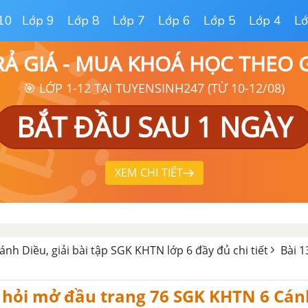
10
Lớp 9
Lớp 8
Lớp 7
Lớp 6
Lớp 5
Lớp 4
Lớ
RẢ GIÁ - MUA KHOÁ HỌC THEO
🎯 LỚP 1-12 TẠI TUYENSINH247 (TỪ 10-12/08)
BẮT ĐẦU SAU 1 NGÀY
XEM CHI TIẾT
ánh Diều, giải bài tập SGK KHTN lớp 6 đầy đủ chi tiết
Bài 1
u hỏi mở đầu trang 76 SGK KHTN 6 Cán