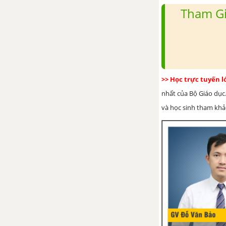
Bài 30: Các dạng năng lượng
Tham Gi
Bài 31: Sự chuyển hóa năng
lượng
Bài 32: Nhiên liệu và năng
>> Học trực tuyến 
lượng tái tạo
nhất của Bộ Giáo dục.
Bài tập Chủ đề 9 và 10
và học sinh tham khảo 
PHẦN 5: TRÁI ĐẤT VÀ BẦU TRỜI
CHỦ ĐỀ 11: CHUYỂN ĐỘNG
NHÌN THẤY CỦA MẶT TRỜI,
MẶT TRĂNG; HỆ MẶT TRỜI VÀ
NGÂN HÀ
Bài 33: Hiện tượng mọc và lặn
của Mặt Trời