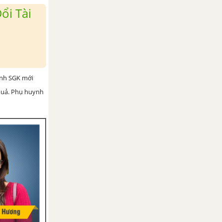
ổi Tài
ình SGK mới
 quả. Phụ huynh