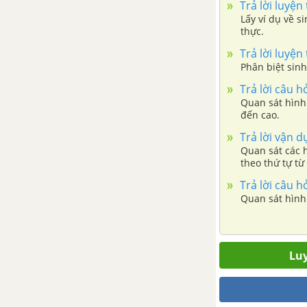
Trả lời luyện
Lấy ví dụ về s
Bài tập Chủ đề 8
thực.
Trả lời luyện
PHẦN 4: NĂNG LƯỢNG VÀ SỰ BIẾN ĐỔI
Phân biệt sinh
Trả lời câu h
CHỦ ĐỀ 9: LỰC
Quan sát hình 
đến cao.
Bài 26: Lực và tác dụng lực
Trả lời vận d
Quan sát các h
theo thứ tự từ
Bài 27: Lực tiếp xúc và lực
không tiếp xúc
Trả lời câu h
Quan sát hình 
Bài 28: Lực ma sát
Bài 29: Lực hấp dẫn
Luy
CHỦ ĐỀ 10: NĂNG LƯỢNG