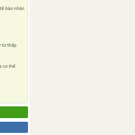
 tế bào nhân
ự từ thấp
a cơ thể