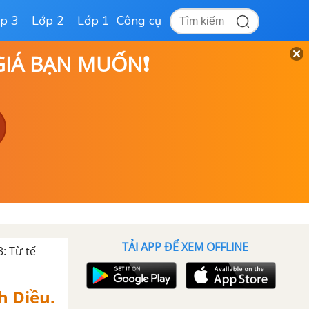
p 3
Lớp 2
Lớp 1
Công cụ
 GIÁ BẠN MUỐN❗
TẢI APP ĐỂ XEM OFFLINE
3: Từ tế
h Diều.