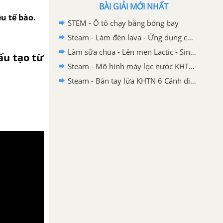
BÀI GIẢI MỚI NHẤT
u tế bào.
STEM - Ô tô chạy bằng bóng bay
Steam - Làm đèn lava - Ứng dụng của nhũ tương KHTN 6 - Cánh diều
Làm sữa chua - Lên men Lactic - Sinh trưởng và phát triển của vi sinh vật
ấu tạo từ
Steam - Mô hình máy lọc nước KHTN 6 Cánh diều
Steam - Bàn tay lửa KHTN 6 Cánh diều