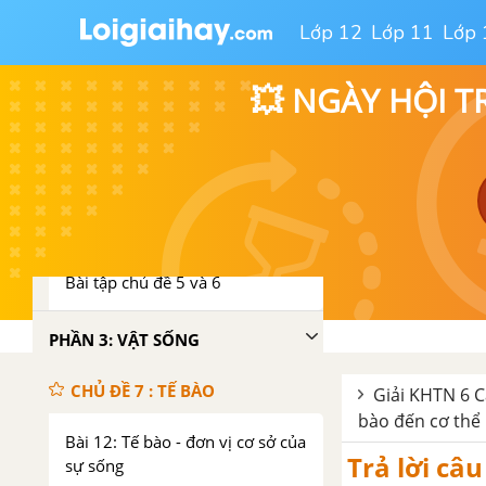
phẩm thông dụng
Lớp 12
Lớp 11
Lớp 
CHỦ ĐỀ 6: HỖN HỢP
💥 NGÀY HỘI T
Bài 10: Hỗn hợp, chất tinh khiết,
dung dịch
Bài 11: Tách chất ra khỏi hỗn
hợp
Bài tập chủ đề 5 và 6
PHẦN 3: VẬT SỐNG
CHỦ ĐỀ 7 : TẾ BÀO
Giải KHTN 6 C
bào đến cơ thể
Bài 12: Tế bào - đơn vị cơ sở của
Trả lời câ
sự sống