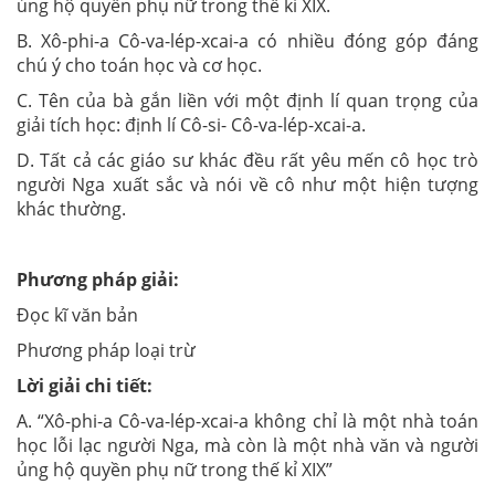
ủng hộ quyền phụ nữ trong thế kỉ XIX.
B. Xô-phi-a Cô-va-lép-xcai-a có nhiều đóng góp đáng
chú ý cho toán học và cơ học.
C. Tên của bà gắn liền với một định lí quan trọng của
giải tích học: định lí Cô-si- Cô-va-lép-xcai-a.
D. Tất cả các giáo sư khác đều rất yêu mến cô học trò
người Nga xuất sắc và nói về cô như một hiện tượng
khác thường.
Phương pháp giải:
Đọc kĩ văn bản
Phương pháp loại trừ
Lời giải chi tiết:
A.
“Xô-phi-a Cô-va-lép-xcai-a không chỉ là một nhà toán
học lỗi lạc người Nga, mà còn là một nhà văn và người
ủng hộ quyền phụ nữ trong thế kỉ XIX”