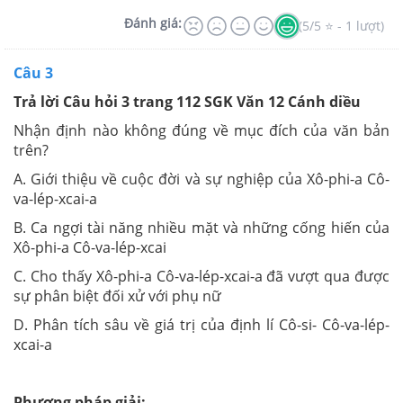
Đánh giá:
(5/5 ⭐ - 1 lượt)
Câu 3
Trả lời Câu hỏi 3 trang 112 SGK Văn 12 Cánh diều
Nhận định nào không đúng về mục đích của văn bản
trên?
A. Giới thiệu về cuộc đời và sự nghiệp của Xô-phi-a Cô-
va-lép-xcai-a
B. Ca ngợi tài năng nhiều mặt và những cống hiến của
Xô-phi-a Cô-va-lép-xcai
C. Cho thấy Xô-phi-a Cô-va-lép-xcai-a đã vượt qua được
sự phân biệt đối xử với phụ nữ
D. Phân tích sâu về giá trị của định lí Cô-si- Cô-va-lép-
xcai-a
Phương pháp giải: