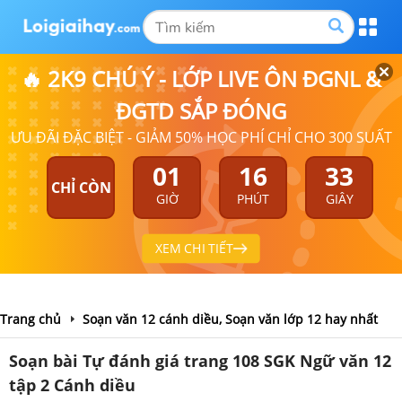
🔥 2K9 CHÚ Ý - LỚP LIVE ÔN ĐGNL &
ĐGTD SẮP ĐÓNG
ƯU ĐÃI ĐẶC BIỆT - GIẢM 50% HỌC PHÍ CHỈ CHO 300 SUẤT
01
16
32
CHỈ CÒN
GIỜ
PHÚT
GIÂY
XEM CHI TIẾT
Trang chủ
Soạn văn 12 cánh diều, Soạn văn lớp 12 hay nhất
Soạn bài Tự đánh giá trang 108 SGK Ngữ văn 12
tập 2 Cánh diều