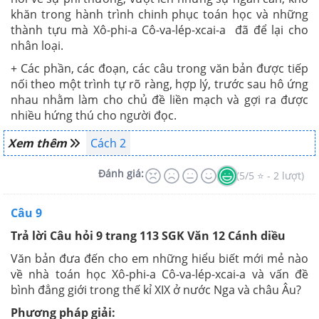
khăn trong hành trình chinh phục toán học và những
thành tựu mà Xô-phi-a Cô-va-lép-xcai-a đã để lại cho
nhân loại.
+ Các phần, các đoạn, các câu trong văn bản được tiếp
nối theo một trình tự rõ ràng, hợp lý, trước sau hô ứng
nhau nhằm làm cho chủ đề liền mạch và gợi ra được
nhiều hứng thú cho người đọc.
Xem thêm
Cách 2
Đánh giá:
(5/5 ⭐ - 2 lượt)
Câu 9
Trả lời Câu hỏi 9 trang 113 SGK Văn 12 Cánh diều
Văn bản đưa đến cho em những hiểu biết mới mẻ nào
về nhà toán học Xô-phi-a Cô-va-lép-xcai-a và vấn đề
bình đẳng giới trong thế kỉ XIX ở nước Nga và châu Âu?
Phương pháp giải: