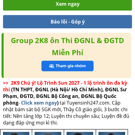
Xem ngay
Báo lỗi - Góp ý
Group 2K8 ôn Thi ĐGNL & ĐGTD
Miễn Phí
>> 2K9 Chú ý! Lộ Trình Sun 2027 - 1 lộ trình ôn đa kỳ
thi
(TN THPT, ĐGNL (Hà Nội/ Hồ Chí Minh), ĐGNL Sư
Phạm, ĐGTD, ĐGNL Bộ Công an, ĐGNL Bộ Quốc
phòng
-
Click xem ngay
)
tại Tuyensinh247.com.
Cập
nhật bám sát bộ SGK mới, Thầy Cô giáo giỏi, 3 bước chi
tiết: Nền tảng lớp 12; Luyện thi chuyên sâu; Luyện đề đủ
dạng đáp ứng mọi kì thi.