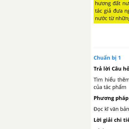
hương đất nư
Thực hành tiếng Việt: Phương
tiện giao tiếp phi ngôn ngữ
tác giả đưa n
nước từ những
Viết bài phát biểu trong lễ phát
động một phong trào hoặc một
hoạt động xã hội
Nói và nghe: Tranh luận về một
Chuẩn bị 1
vấn đề có những ý kiến trái
ngược nhau (tiếp)
Trả lời Câu h
Tìm hiểu thêm
Tự đánh giá trang 108
của tác phẩm
Bài 10: Tổng kết
Phương pháp 
Tổng kết lịch sử văn học
Đọc kĩ văn bản
Lời giải chi ti
Tổng kết tiếng Việt