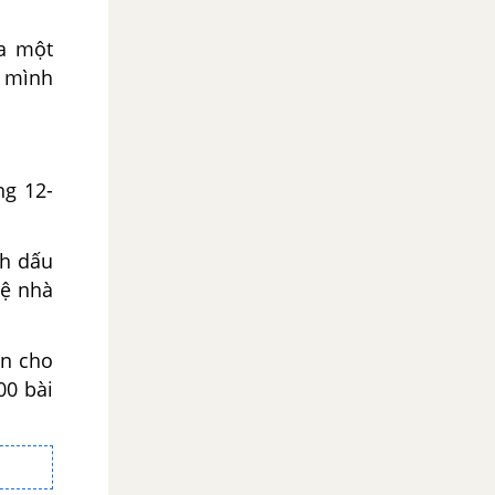
ủa một
ề mình
ng 12-
nh dấu
hệ nhà
ền cho
00 bài