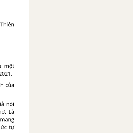
 Thiên
ủa một
2021.
nh của
iả nói
hơ. Là
, mang
sức tự