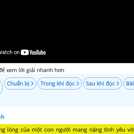
để xem lời giải nhanh hơn
Chuẩn bị
Trong khi đọc
Sau khi đọc
Bài
nh
iếng lòng của một con người mang nặng tình yêu vớ