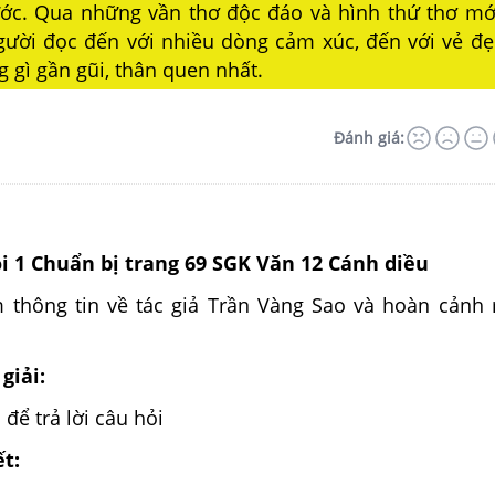
ớc. Qua những vần thơ độc đáo và hình thứ thơ mớ
gười đọc đến với nhiều dòng cảm xúc, đến với vẻ đẹ
 gì gần gũi, thân quen nhất.
Đánh giá:
ỏi 1 Chuẩn bị trang 69 SGK Văn 12 Cánh diều
 thông tin về tác giả Trần Vàng Sao và hoàn cảnh 
giải:
 để trả lời câu hỏi
ết: