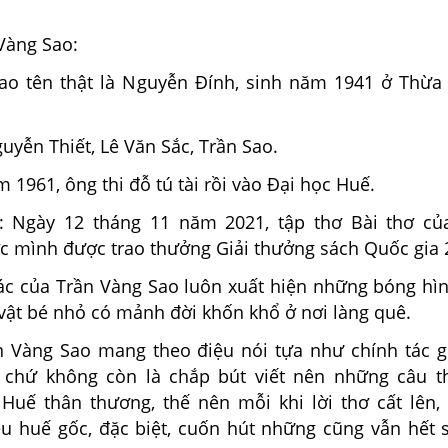
 Vàng Sao:
ao tên thật là Nguyễn Đính, sinh năm 1941 ở Thừa
uyễn Thiết, Lê Văn Sắc, Trần Sao.
 1961, ông thi đỗ tú tài rồi vào Đại học Huế.
g: Ngày 12 tháng 11 năm 2021, tập thơ Bài thơ c
c mình được trao thưởng Giải thưởng sách Quốc gia 
tác của Trần Vàng Sao luôn xuất hiện những bóng hì
vật bé nhỏ có mảnh đời khốn khổ ở nơi làng quê.
n Vàng Sao mang theo điệu nói tựa như chính tác g
 chứ không còn là chắp bút viết nên những câu t
Huế thân thương, thế nên mỗi khi lời thơ cất lên
ệu huế gốc, đặc biệt, cuốn hút những cũng vẫn hết 