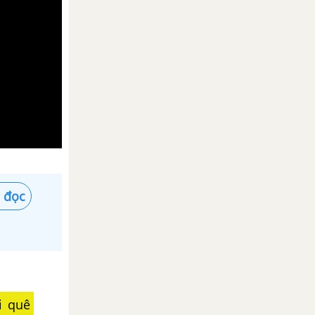
 đọc
i quê