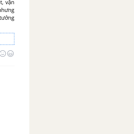
t, vận
 nhưng
 tưởng