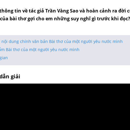
hông tin về tác giả Trần Vàng Sao và hoàn cảnh ra đời c
ủa bài thơ gợi cho em những suy nghĩ gì trước khi đọc
c nội dung chính văn bản Bài thơ của một người yêu nước mình
hẩm Bài thơ của một người yêu nước mình
gian
dẫn giải