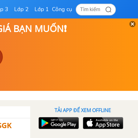
p 3
Lớp 2
Lớp 1
Công cụ
 GIÁ BẠN MUỐN❗
TẢI APP ĐỂ XEM OFFLINE
SGK