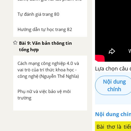
Tự đánh giá trang 80
Hướng dẫn tự học trang 82
Bài 9: Văn bản thông tin
tổng hợp
Cách mạng công nghiệp 4.0 và
Lựa chọn câu 
vai trò của trí thức khoa học -
công nghệ (Nguyễn Thế Nghĩa)
Nội dung
chính
Phụ nữ và việc bảo vệ môi
trường
Tin học có phải là khoa học?
Nội dung chí
(Phan Đình Diệu)
Bài thơ là t