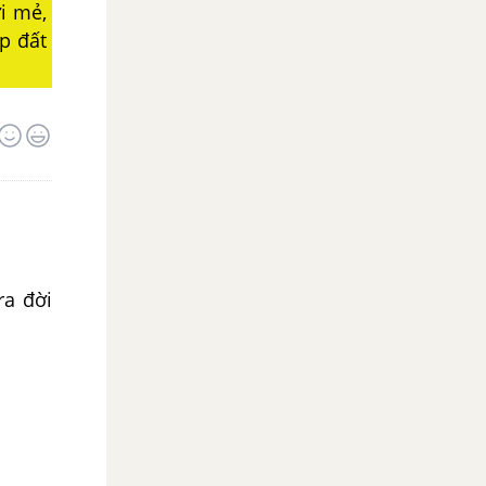
i mẻ,
p đất
ra đời