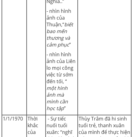
Nghĩa..”
- nhìn hình
ảnh của
Thuận,“
biết
bao mến
thương và
cảm phục
”
- nhìn hình
ảnh của Liên
lo mọi công
việc từ sớm
đến tối, “
một hình
ảnh mà
mình cần
học tập
”
1/1/1970
Thời
- Sự tiếc
Thùy Trâm đã hi sinh
khắc
nuối tuổi
tuổi trẻ, thanh xuân
của
xuân: “nghĩ
của mình để thực hiện