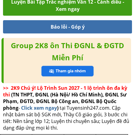
Luyện Bài Tập Trắc nghiệm Văn 12 - Cánh diều -
Xem ngay
Báo lỗi - Góp ý
Group 2K8 ôn Thi ĐGNL & ĐGTD
Miễn Phí
>> 2K9 Chú ý! Lộ Trình Sun 2027 - 1 lộ trình ôn đa kỳ
thi
(TN THPT, ĐGNL (Hà Nội/ Hồ Chí Minh), ĐGNL Sư
Phạm, ĐGTD, ĐGNL Bộ Công an, ĐGNL Bộ Quốc
phòng
-
Click xem ngay
)
tại Tuyensinh247.com.
Cập
nhật bám sát bộ SGK mới, Thầy Cô giáo giỏi, 3 bước chi
tiết: Nền tảng lớp 12; Luyện thi chuyên sâu; Luyện đề đủ
dạng đáp ứng mọi kì thi.