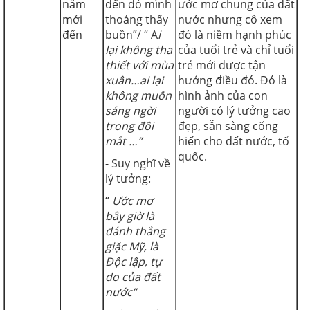
năm
đến đó mình
ước mơ chung của đất
mới
thoáng thấy
nước nhưng cô xem
đến
buồn”/ “ A
i
đó là niềm hạnh phúc
lại không tha
của tuổi trẻ và chỉ tuổi
thiết với mùa
trẻ mới được tận
xuân…ai lại
hưởng điều đó. Đó là
không muốn
hình ảnh của con
sáng ngời
người có lý tưởng cao
trong đôi
đẹp, sẵn sàng cống
mắt …”
hiến cho đất nước, tổ
quốc.
- Suy nghĩ về
lý tưởng:
“
Ước mơ
bây giờ là
đánh thắng
giặc Mỹ, là
Độc lập, tự
do của đất
nước”