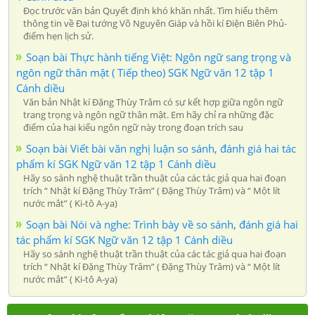
Đọc trước văn bản Quyết định khó khăn nhất. Tìm hiểu thêm
thông tin về Đại tướng Võ Nguyên Giáp và hồi kí Điện Biên Phủ-
điểm hẹn lịch sử.
Soạn bài Thực hành tiếng Việt: Ngôn ngữ sang trọng và
ngôn ngữ thân mật ( Tiếp theo) SGK Ngữ văn 12 tập 1
Cánh diều
Văn bản Nhật kí Đặng Thùy Trâm có sự kết hợp giữa ngôn ngữ
trang trọng và ngôn ngữ thân mật. Em hãy chỉ ra những đặc
điểm của hai kiểu ngôn ngữ này trong đoạn trích sau
Soạn bài Viết bài văn nghị luận so sánh, đánh giá hai tác
phẩm kí SGK Ngữ văn 12 tập 1 Cánh diều
Hãy so sánh nghệ thuật trần thuật của các tác giả qua hai đoạn
trích “ Nhật kí Đặng Thùy Trâm” ( Đặng Thùy Trâm) và “ Một lít
nước mắt” ( Ki-tô A-ya)
Soạn bài Nói và nghe: Trình bày về so sánh, đánh giá hai
tác phẩm kí SGK Ngữ văn 12 tập 1 Cánh diều
Hãy so sánh nghệ thuật trần thuật của các tác giả qua hai đoạn
trích “ Nhật kí Đặng Thùy Trâm” ( Đặng Thùy Trâm) và “ Một lít
nước mắt” ( Ki-tô A-ya)