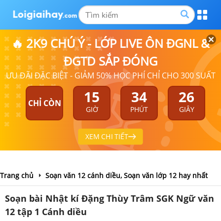
🔥 2K9 CHÚ Ý - LỚP LIVE ÔN ĐGNL &
ĐGTD SẮP ĐÓNG
ƯU ĐÃI ĐẶC BIỆT - GIẢM 50% HỌC PHÍ CHỈ CHO 300 SUẤT
15
34
25
CHỈ CÒN
GIỜ
PHÚT
GIÂY
XEM CHI TIẾT
Trang chủ
Soạn văn 12 cánh diều, Soạn văn lớp 12 hay nhất
Soạn bài Nhật kí Đặng Thùy Trâm SGK Ngữ văn
12 tập 1 Cánh diều