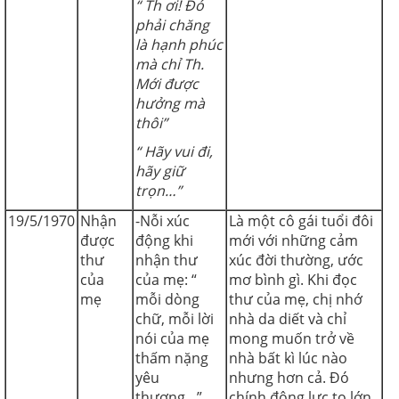
“ Th ơi! Đó
phải chăng
là hạnh phúc
mà chỉ Th.
Mới được
hưởng mà
thôi”
“ Hãy vui đi,
hãy giữ
trọn…”
19/5/1970
Nhận
-Nỗi xúc
Là một cô gái tuổi đôi
được
động khi
mới với những cảm
thư
nhận thư
xúc đời thường, ước
của
của mẹ: “
mơ bình gì. Khi đọc
mẹ
mỗi dòng
thư của mẹ, chị nhớ
chữ, mỗi lời
nhà da diết và chỉ
nói của mẹ
mong muốn trở về
thấm nặng
nhà bất kì lúc nào
yêu
nhưng hơn cả. Đó
thương…”
chính động lực to lớn