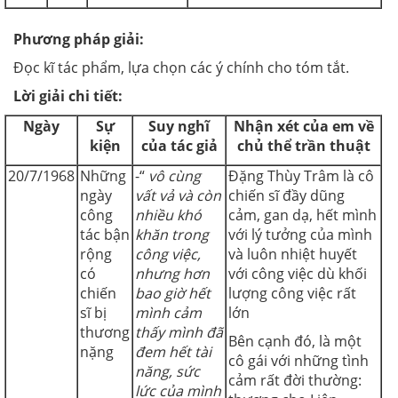
Phương pháp giải:
Đọc kĩ tác phẩm, lựa chọn các ý chính cho tóm tắt.
Lời giải chi tiết:
Ngày
Sự
Suy nghĩ
Nhận xét của em về
kiện
của tác giả
chủ thể trần thuật
20/7/1968
Những
-“
vô cùng
Đặng Thùy Trâm là cô
ngày
vất vả và còn
chiến sĩ đầy dũng
công
nhiều khó
cảm, gan dạ, hết mình
tác bận
khăn trong
với lý tưởng của mình
rộng
công việc,
và luôn nhiệt huyết
có
nhưng hơn
với công việc dù khối
chiến
bao giờ hết
lượng công việc rất
sĩ bị
mình cảm
lớn
thương
thấy mình đã
Bên cạnh đó, là một
nặng
đem hết tài
cô gái với những tình
năng, sức
cảm rất đời thường:
lức của mình