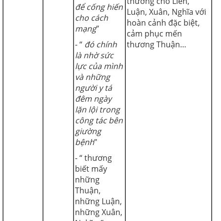
thương cho Liên,
để cống hiến
Luận, Xuân, Nghĩa với
cho cách
hoàn cảnh đặc biệt,
mạng
”
cảm phục mến
- “
đó chính
thương Thuận…
là nhờ sức
lực của mình
và những
người y tá
đêm ngày
lặn lội trong
công tác bên
giường
bệnh
”
- “ thương
biết mấy
những
Thuận,
những Luận,
những Xuân,