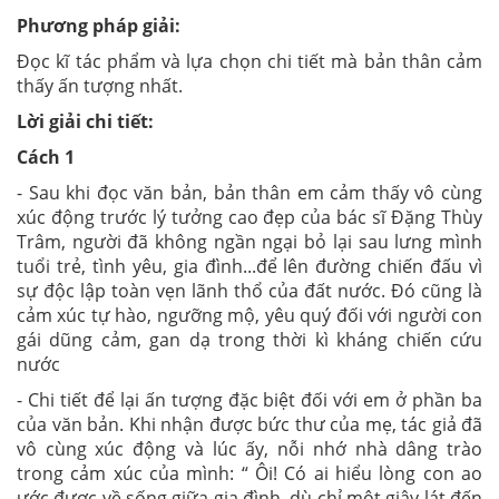
Phương pháp giải:
Đọc kĩ tác phẩm và lựa chọn chi tiết mà bản thân cảm
thấy ấn tượng nhất.
Lời giải chi tiết:
Cách 1
- Sau khi đọc văn bản, bản thân em cảm thấy vô cùng
xúc động trước lý tưởng cao đẹp của bác sĩ Đặng Thùy
Trâm, người đã không ngần ngại bỏ lại sau lưng mình
tuổi trẻ, tình yêu, gia đình...để
lên đường chiến đấu vì
sự độc lập toàn vẹn lãnh thổ của đất nước
. Đó cũng là
cảm xúc tự hào, ngưỡng mộ, yêu quý đối với người con
gái dũng cảm, gan dạ trong thời kì kháng chiến cứu
nước
- Chi tiết để lại ấn tượng đặc biệt đối với em ở phần ba
của văn bản. Khi nhận được bức thư của mẹ, tác giả đã
vô cùng xúc động và lúc ấy, nỗi nhớ nhà dâng trào
trong cảm xúc của mình: “
Ôi! Có ai hiểu lòng con ao
ước được về sống giữa gia đình, dù chỉ một giây lát đến