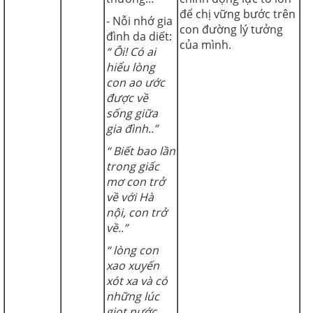
để chị vững bước trên
- Nỗi nhớ gia
con đường lý tưởng
đình da diết:
của mình.
“ Ôi! Có ai
hiểu lòng
con ao ước
được về
sống giữa
gia đình..”
“ Biết bao lần
trong giấc
mơ con trở
về với Hà
nội, con trở
về..”
“ lòng con
xao xuyến
xót xa và có
những lúc
giọt nước