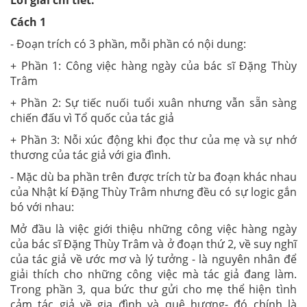
Lời giải chi tiết:
Cách 1
- Đoạn trích có 3 phần, mỗi phần có nội dung:
+ Phần 1: Công việc hàng ngày của bác sĩ Đặng Thùy
Trâm
+ Phần 2: Sự tiếc nuối tuổi xuân nhưng vẫn sẵn sàng
chiến đấu vì Tổ quốc của tác giả
+ Phần 3: Nỗi xúc động khi đọc thư của mẹ và sự nhớ
thương của tác giả với gia đình.
- Mặc dù ba phần trên được trích từ ba đoạn khác nhau
của Nhật kí Đặng Thùy Trâm nhưng đều có sự logic gắn
bó với nhau:
Mở đầu là việc giới thiệu những công việc hàng ngày
của bác sĩ Đặng Thùy Trâm và ở đoạn thứ 2, về suy nghĩ
của tác giả về ước mơ và lý tưởng - là nguyên nhân để
giải thích cho những công việc mà tác giả đang làm.
Trong phần 3, qua bức thư gửi cho mẹ thể hiện tình
cảm tác giả về gia đình và quê hương- đó chính là