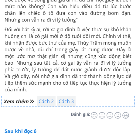
mức nào không? Con vẫn hiểu điều đó từ lúc bước
chân lên chiếc ô tô đưa con vào đường bom đạn.
Nhưng con vẫn ra đi vì lý tưởng
”
Đối với bất kỳ ai, rời xa gia đình là việc thực sự khó khăn
huống chi là cô gái mới ở độ tuổi đôi mới. Chính vì thế,
khi nhận được bức thư của mẹ, Thùy Trâm mong muốn
được về nhà, dù chỉ trong giây lát cũng được. Đây là
một ước mơ thật giản dị nhưng cũng xúc động biết
bao. Nhưng sau tất cả, cô gái ấy vẫn ra đi vì lý tưởng
phía trước, lý tưởng để đất nước giành được độc lập.
Và giờ đây, nỗi nhớ gia đình đã trở thành động lực để
tiếp thêm sức mạnh cho cô tiếp tục thực hiện lý tưởng
của mình.
Xem thêm
Cách 2
Cách 3
Đánh giá:
Sau khi đọc 6