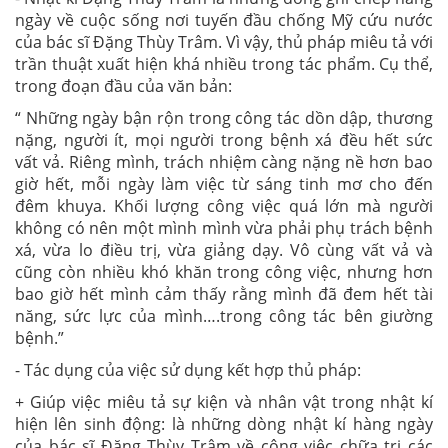
ngày về cuộc sống nơi tuyến đầu chống Mỹ cứu nước
của bác sĩ Đặng Thùy Trâm. Vì vậy, thủ pháp miêu tả với
trần thuật xuất hiện khá nhiều trong tác phẩm. Cụ thể,
trong đoạn đầu của văn bản:
“
Những ngày bận rộn trong công tác dồn dập, thương
nặng, người ít, mọi người trong bệnh xá đều hết sức
vất vả. Riêng mình, trách nhiệm càng nặng nề hơn bao
giờ hết, mỗi ngày làm việc từ sáng tinh mơ cho đến
đêm khuya. Khối lượng công việc quá lớn mà người
không có nên một mình mình vừa phải phụ trách bệnh
xá, vừa lo điều trị, vừa giảng dạy. Vô cùng vất vả và
cũng còn nhiều khó khăn trong công việc, nhưng hơn
bao giờ hết mình cảm thấy rằng mình đã đem hết tài
năng, sức lực của mình….trong công tác bên giường
bệnh.
”
- Tác dụng của việc sử dụng kết hợp thủ pháp:
+ Giúp việc miêu tả sự kiện và nhân vật trong nhật kí
hiện lên sinh động: là những dòng nhật kí hàng ngày
của bác sĩ Đặng Thùy Trâm về công việc chữa trị các