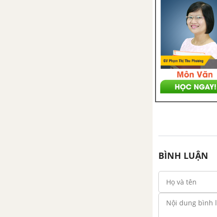
Bài 41. Sinh sản vô tính ở thực
vật - Sinh học 11 Nâng cao
Bài 42. Sinh sản hữu tính ở thực
vật - Sinh học 11 Nâng cao
B. SINH SẢN Ở ĐỘNG VẬT
Bài 44. Sinh sản vô tính ở động
vật - Sinh 11 Nâng cao
Bài 45. Sinh sản hữu tính ở
động vật - Sinh học 11 Nâng cao
BÌNH LUẬN
Bài 46. Cơ chế điều hòa sinh sản
Bài 47. Điều khiển sinh sản ở
động vật và sinh đẻ có kế hoạch