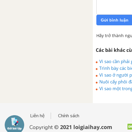
ở người - Sinh 11 Nâng cao
Bài 48. Ôn tập chương II, III,
Gửi bình luận
IV - Sinh học 11 Nâng cao
Hãy trở thành ngư
Các bài khác c
Vì sao cần phải 
Trình bày các bi
Vì sao ở người 
Nuôi cấy phôi đ
ở người?
Vì sao một trong
nhân tạo.
Liên hệ
Chính sách
2021 loigiaihay.com
Copyright ©