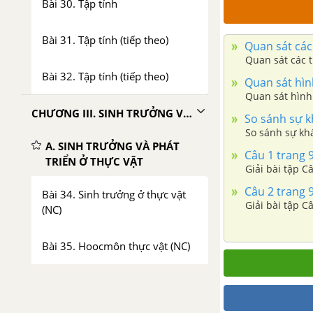
Bài 30. Tập tính
Bài 31. Tập tính (tiếp theo)
Quan sát các 
Quan sát các t
Bài 32. Tập tính (tiếp theo)
Quan sát hình
Quan sát hình 
CHƯƠNG III. SINH TRƯỞNG VÀ PHÁT TRIỂN
So sánh sự kh
So sánh sự khá
A. SINH TRƯỞNG VÀ PHÁT
Câu 1 trang 
TRIỂN Ở THỰC VẬT
Giải bài tập C
Câu 2 trang 
Bài 34. Sinh trưởng ở thực vật
Giải bài tập C
(NC)
Bài 35. Hoocmôn thực vật (NC)
Bài 36. Phát triển ở thực vật có
hoa - Sinh học 11 Nâng cao