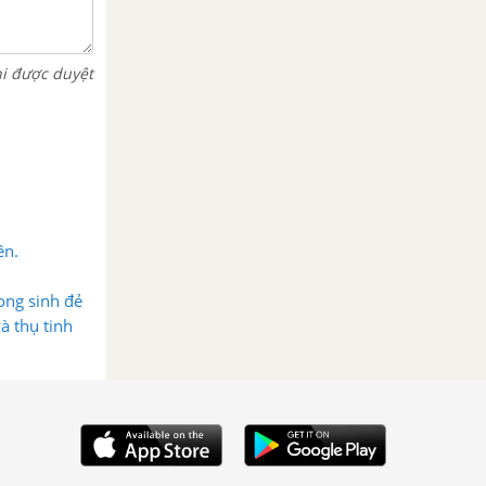
hi được duyệt
ên.
ong sinh đẻ
à thụ tinh