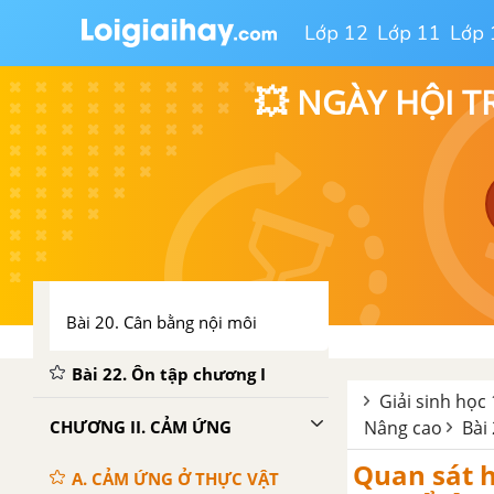
Bài 15. Tiêu hóa
Lớp 12
Lớp 11
Lớp 
Bài 16. Tiêu hóa (tiếp theo)
💥 NGÀY HỘI T
Bài 17. Hô hấp
Bài 18. Tuần hoàn
Bài 19. Hoạt động của các cơ
quan tuần hoàn
Bài 20. Cân bằng nội môi
Bài 22. Ôn tập chương I
Giải sinh học 
CHƯƠNG II. CẢM ỨNG
Nâng cao
Bài
Quan sát h
A. CẢM ỨNG Ở THỰC VẬT