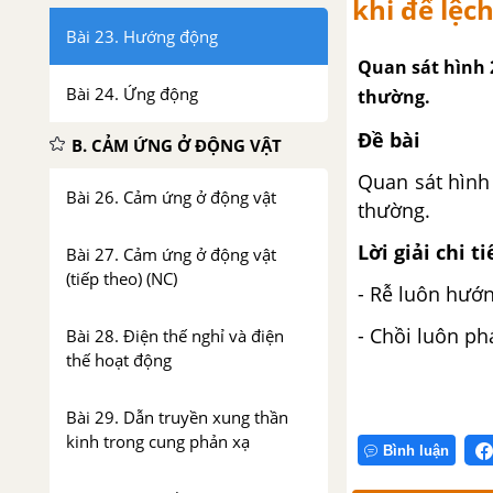
khi để lệc
Bài 23. Hướng động
Quan sát hình 2
Bài 24. Ứng động
thường.
Đề bài
B. CẢM ỨNG Ở ĐỘNG VẬT
Quan sát hình 
Bài 26. Cảm ứng ở động vật
thường.
Lời giải chi ti
Bài 27. Cảm ứng ở động vật
(tiếp theo) (NC)
- Rễ luôn hướ
- Chồi luôn phá
Bài 28. Điện thế nghỉ và điện
thế hoạt động
Bài 29. Dẫn truyền xung thần
kinh trong cung phản xạ
Bình luận