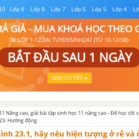
10
Lớp 9
Lớp 8
Lớp 7
Lớp 6
Lớp 5
Lớp 4
Lớ
RẢ GIÁ - MUA KHOÁ HỌC THEO
🎯 LỚP 1-12 TẠI TUYENSINH247 (TỪ 10-12/08)
BẮT ĐẦU SAU 1 NGÀY
XEM CHI TIẾT
11 Nâng cao, giải bài tập sinh học 11 nâng cao - Để học tốt 
 23. Hướng động
ình 23.1, hãy nêu hiện tượng ở rễ và 