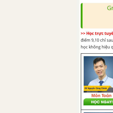
G
B. SINH TRƯỞNG VÀ PHÁT
TRIỂN Ở ĐỘNG VẬT
Bài 37. Sinh trưởng và phát
triển ở động vật - Sinh học 11
>> Học trực tuy
Nâng cao
điểm 9,10 chỉ sau
học không hiệu 
Bài 38. Các nhân tố ảnh hưởng
đến sinh trưởng và phát triển ở
động vật
Bài 39. Các nhân tố ảnh hưởng
đến sinh trưởng và phát triển ở
động vật (tiếp theo)
CHƯƠNG IV. SINH SẢN - SINH HỌC 11 NÂNG CAO
A. SINH SẢN Ở THỰC VẬT