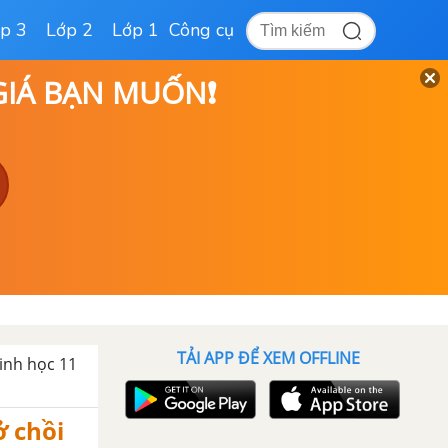
p 3
Lớp 2
Lớp 1
Công cụ
 GIÁ BẠN MUỐN❗
TẢI APP ĐỂ XEM OFFLINE
sinh học 11
ở chồi