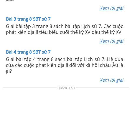
Xem lời giải
Bài 3 trang 8 SBT sử 7
Giải bài tập 3 trang 8 sách bài tập Lịch sử 7. Các cuộc
phát kiến địa lí tiêu biểu cuối thế kỷ XV đầu thế kỷ XVI
Xem lời giải
Bài 4 trang 8 SBT sử 7
Giải bài tập 4 trang 8 sách bài tập Lịch sử 7. Hệ quả
của các cuộc phát kiến địa lí đối với xã hội châu Âu là
gì?
Xem lời giải
QUẢNG CÁO