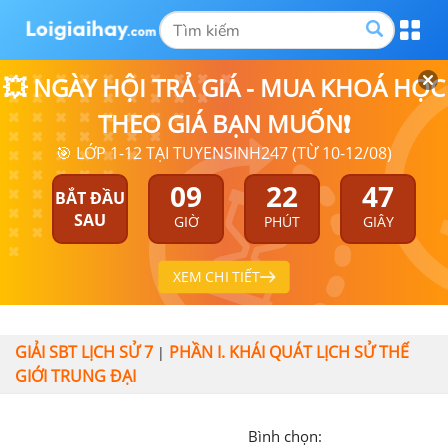
💥 NGÀY HỘI TRẢ GIÁ - MUA KHOÁ HỌC
THEO GIÁ BẠN MUỐN❗
🎯 LỚP 1-12 TẠI TUYENSINH247 (TỪ 10-12/08)
09
22
47
BẮT ĐẦU
SAU
GIỜ
PHÚT
GIÂY
XEM CHI TIẾT
GIẢI SBT LỊCH SỬ 7
PHẦN I. KHÁI QUÁT LỊCH SỬ THẾ
|
GIỚI TRUNG ĐẠI
Bình chọn: