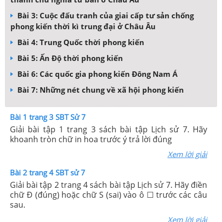
Bài 3: Cuộc đấu tranh của giai cấp tư sản chống
phong kiến thời kì trung đại ở Châu Âu
Bài 4: Trung Quốc thời phong kiến
Bài 5: Ấn Độ thời phong kiến
Bài 6: Các quốc gia phong kiến Đông Nam Á
Bài 7: Những nét chung về xã hội phong kiến
Bài 1 trang 3 SBT Sử 7
Giải bài tập 1 trang 3 sách bài tập Lịch sử 7. Hãy
khoanh tròn chữ in hoa trước ý trả lời đúng
Xem lời giải
Bài 2 trang 4 SBT sử 7
Giải bài tập 2 trang 4 sách bài tập Lịch sử 7. Hãy điền
chữ Đ (đúng) hoặc chữ S (sai) vào ô ☐ trước các câu
sau.
Xem lời giải