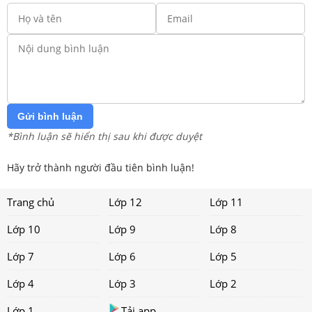
Gửi bình luận
*Bình luận sẽ hiển thị sau khi được duyệt
Hãy trở thành người đầu tiên bình luận!
Trang chủ
Lớp 12
Lớp 11
Lớp 10
Lớp 9
Lớp 8
Lớp 7
Lớp 6
Lớp 5
Lớp 4
Lớp 3
Lớp 2
Lớp 1
Tải app