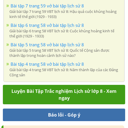
Bài tập 7 trang 59 vở bài tập lịch sử 8
Giải bài tập 7 trang 59 VBT lịch sử 8: Hậu quả cuộc khủng hoảng
kinh tế thế giới (1929 - 1933)
Bài tập 6 trang 58 vở bài tập lịch sử 8
Giải bài tập 6 trang 58 VBT lịch sử 8: Cuộc khủng hoảng kinh tế
thế giới (1929 - 1933)
Bài tập 5 trang 58 vở bài tập lịch sử 8
Giải bài tập 5 trang 58 VBT lịch sử 8: Quốc tế Cộng sản được
thành lập trong hoàn cảnh lịch sử nào?
Bài tập 4 trang 58 vở bài tập lịch sử 8
Giải bài tập 4 trang 58 VBT lịch sử 8: Năm thành lập của các Đảng
Cộng sản
Luyện Bài Tập Trắc nghiệm Lịch sử lớp 8 - Xem
ngay
Báo lỗi - Góp ý