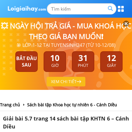
💥 NGÀY HỘI TRẢ GIÁ - MUA KHOÁ HỌC
THEO GIÁ BẠN MUỐN❗
🎯 LỚP 1-12 TẠI TUYENSINH247 (TỪ 10-12/08)
10
31
11
BẮT ĐẦU
SAU
GIỜ
PHÚT
GIÂY
XEM CHI TIẾT
Trang chủ
Sách bài tập Khoa học tự nhiên 6 - Cánh Diều
Giải bài 5.7 trang 14 sách bài tập KHTN 6 – Cánh
Diều