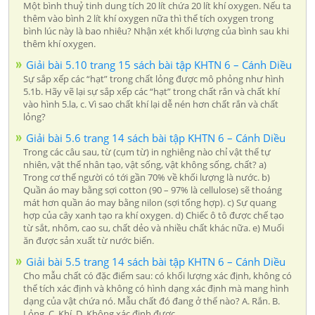
Một bình thuỷ tinh dung tích 20 lít chứa 20 lít khí oxygen. Nếu ta
thêm vào bình 2 lít khí oxygen nữa thì thể tích oxygen trong
bình lúc này là bao nhiêu? Nhận xét khối lượng của bình sau khi
thêm khí oxygen.
Giải bài 5.10 trang 15 sách bài tập KHTN 6 – Cánh Diều
Sự sắp xếp các “hạt” trong chất lỏng được mô phỏng như hình
5.1b. Hãy vẽ lại sự sắp xếp các “hạt” trong chất rắn và chất khí
vào hình 5.la, c. Vì sao chất khí lại dễ nén hơn chất rắn và chất
lỏng?
Giải bài 5.6 trang 14 sách bài tập KHTN 6 – Cánh Diều
Trong các câu sau, từ (cụm từ) in nghiêng nào chỉ vật thể tự
nhiên, vật thể nhân tạo, vật sống, vật không sống, chất? a)
Trong cơ thể người có tới gần 70% về khối lượng là nước. b)
Quần áo may bằng sợi cotton (90 – 97% là cellulose) sẽ thoáng
mát hơn quần áo may bằng nilon (sợi tổng hợp). c) Sự quang
hợp của cây xanh tạo ra khí oxygen. d) Chiếc ô tô được chế tạo
từ sắt, nhôm, cao su, chất dẻo và nhiều chất khác nữa. e) Muối
ăn được sản xuất từ nước biển.
Giải bài 5.5 trang 14 sách bài tập KHTN 6 – Cánh Diều
Cho mẫu chất có đặc điểm sau: có khối lượng xác định, không có
thể tích xác định và không có hình dạng xác định mà mang hình
dạng của vật chứa nó. Mẫu chất đó đang ở thể nào? A. Rắn. B.
Lỏng. C. Khí. D. Không xác định được.