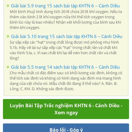
Giải bài 5.9 trang 15 sách bài tập KHTN 6 – Cánh Diều
Một bình thuỷ tinh dung tích 20 lít chứa 20 lít khí oxygen. Nếu ta
thêm vào bình 2 lít khí oxygen nữa thì thể tích oxygen trong
bình lúc này là bao nhiêu? Nhận xét khối lượng của bình sau khi
thêm khí oxygen.
Giải bài 5.10 trang 15 sách bài tập KHTN 6 – Cánh Diều
Sự sắp xếp các “hạt” trong chất lỏng được mô phỏng như hình
5.1b. Hãy vẽ lại sự sắp xếp các “hạt” trong chất rắn và chất khí
vào hình 5.la, c. Vì sao chất khí lại dễ nén hơn chất rắn và chất
lỏng?
Giải bài 5.5 trang 14 sách bài tập KHTN 6 – Cánh Diều
Cho mẫu chất có đặc điểm sau: có khối lượng xác định, không có
thể tích xác định và không có hình dạng xác định mà mang hình
dạng của vật chứa nó. Mẫu chất đó đang ở thể nào? A. Rắn. B.
Lỏng. C. Khí. D. Không xác định được.
Luyện Bài Tập Trắc nghiệm KHTN 6 - Cánh Diều -
Xem ngay
Báo lỗi - Góp ý