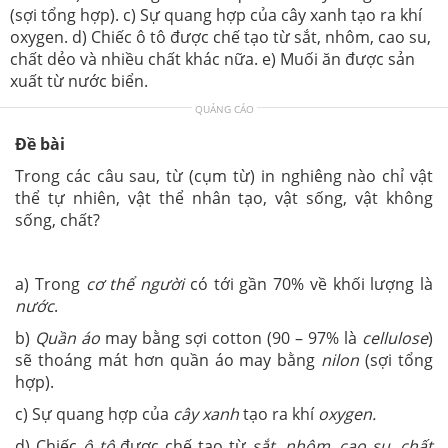
(sợi tổng hợp). c) Sự quang hợp của cây xanh tạo ra khí
oxygen. d) Chiếc ô tô được chế tạo từ sắt, nhôm, cao su,
chất dẻo và nhiều chất khác nữa. e) Muối ăn được sản
xuất từ nước biển.
QUẢNG CÁO
Đề bài
Trong các câu sau, từ (cụm từ) in nghiêng nào chỉ vật
thể tự nhiên, vật thể nhân tạo, vật sống, vật không
sống, chất?
a) Trong
cơ thể người
có tới gần 70% về khối lượng là
nước
.
b)
Quần áo
may bằng sợi cotton (90 – 97% là
cellulose
)
sẽ thoáng mát hơn quần áo may bằng
nilon
(sợi tổng
hợp).
c) Sự quang hợp của
cây xanh
tạo ra khí
oxygen.
d) Chiếc
ô tô
được chế tạo từ
sắt, nhôm, cao su, chất