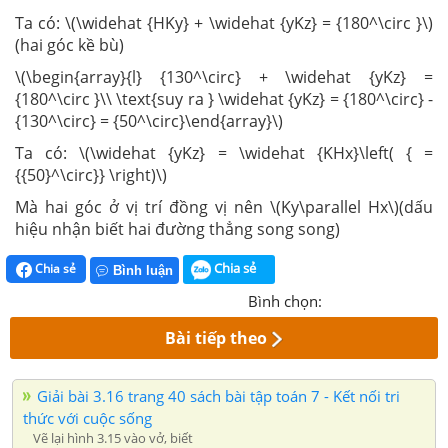
Ta có: \(\widehat {HKy} + \widehat {yKz} = {180^\circ }\)
(hai góc kề bù)
\(\begin{array}{l} {130^\circ} + \widehat {yKz} =
{180^\circ }\\ \text{suy ra } \widehat {yKz} = {180^\circ} -
{130^\circ} = {50^\circ}\end{array}\)
Ta có: \(\widehat {yKz} = \widehat {KHx}\left( { =
{{50}^\circ}} \right)\)
Mà hai góc ở vị trí đồng vị nên \(Ky\parallel Hx\)(dấu
hiệu nhận biết hai đường thẳng song song)
Chia sẻ
Chia sẻ
Bình luận
Bình chọn:
Bài tiếp theo
Giải bài 3.16 trang 40 sách bài tập toán 7 - Kết nối tri
thức với cuộc sống
Vẽ lại hình 3.15 vào vở, biết