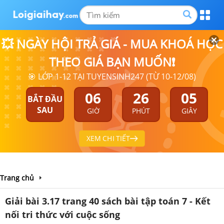
💥 NGÀY HỘI TRẢ GIÁ - MUA KHOÁ HỌC
THEO GIÁ BẠN MUỐN❗
🎯 LỚP 1-12 TẠI TUYENSINH247 (TỪ 10-12/08)
06
26
04
BẮT ĐẦU
SAU
GIỜ
PHÚT
GIÂY
XEM CHI TIẾT
Trang chủ
Giải bài 3.17 trang 40 sách bài tập toán 7 - Kết
nối tri thức với cuộc sống