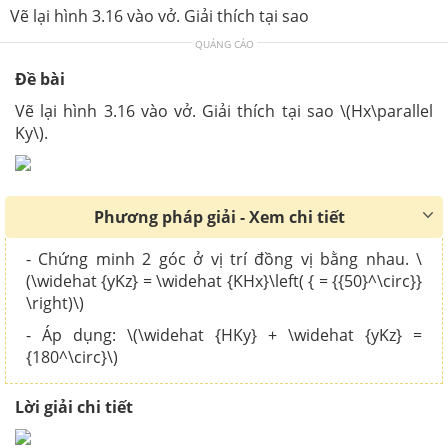
Vẽ lại hình 3.16 vào vở. Giải thích tại sao
QUẢNG CÁO
Đề bài
Vẽ lại hình 3.16 vào vở. Giải thích tại sao \(Hx\parallel
Ky\).
Phương pháp giải - Xem chi tiết
- Chứng minh 2 góc ở vị trí đồng vị bằng nhau. \
(\widehat {yKz} = \widehat {KHx}\left( { = {{50}^\circ}}
\right)\)
- Áp dụng: \(\widehat {HKy} + \widehat {yKz} =
{180^\circ}\)
Lời giải chi tiết