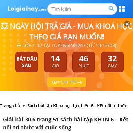
💥 NGÀY HỘI TRẢ GIÁ - MUA KHOÁ HỌC
THEO GIÁ BẠN MUỐN❗
🎯 LỚP 1-12 TẠI TUYENSINH247 (TỪ 10-12/08)
14
46
31
BẮT ĐẦU
SAU
GIỜ
PHÚT
GIÂY
XEM CHI TIẾT
Trang chủ
Sách bài tập Khoa học tự nhiên 6 - Kết nối tri thức
Giải bài 30.6 trang 51 sách bài tập KHTN 6 – Kết
nối tri thức với cuộc sống