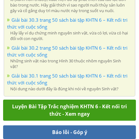
bào trong nước. Hãy giải thích vì sao người nuôi thủy sản luôn
gây và cố gắng duy trì màu nước này trong suốt vụ nuôi.
Giải bài 30.3 trang 50 sách bài tập KHTN 6 – Kết nối tri
thức với cuộc sống
Hãy lấy ví dụ chứng minh nguyên sinh vật, vừa có lợi, vừa có hại
đối với con người.
Giải bài 30.2 trang 50 sách bài tập KHTN 6 – Kết nối tri
thức với cuộc sống
Những sinh vật nào trong Hình 30 thuộc nhôm nguyên Sinh
vật?
Giải bài 30.1 trang 50 sách bài tập KHTN 6 – Kết nối tri
thức với cuộc sống
Nội dung nào dưới đây là đúng khi nói về nguyên Sinh vật?
Luyện Bài Tập Trắc nghiệm KHTN 6 - Kết nối tri
thức - Xem ngay
Báo lỗi - Góp ý