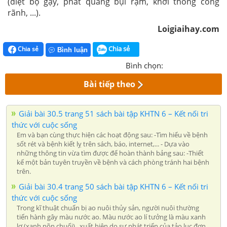
(diệt bọ gậy, phát quang bụi rậm, khơi thông cống
rãnh, ...).
Loigiaihay.com
Chia sẻ
Chia sẻ
Bình luận
Bình chọn:
Bài tiếp theo
Giải bài 30.5 trang 51 sách bài tập KHTN 6 – Kết nối tri
thức với cuộc sống
Em và bạn cùng thực hiện các hoạt động sau: -Tìm hiểu về bệnh
sốt rét và bệnh kiết lỵ trên sách, báo, internet,... - Dựa vào
những thông tin vừa tìm được để hoàn thành bảng sau: -Thiết
kế một bản tuyên truyền về bệnh và cách phòng tránh hai bệnh
trên.
Giải bài 30.4 trang 50 sách bài tập KHTN 6 – Kết nối tri
thức với cuộc sống
Trong kĩ thuật chuẩn bị ao nuôi thủy sản, người nuôi thường
tiến hành gây màu nước ao. Màu nước ao lí tưởng là màu xanh
lơ (xanh nõn chuối)., xuất hiện do sự phát triển của tảo lục đơn