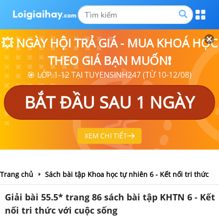
💥 NGÀY HỘI TRẢ GIÁ - MUA KHOÁ HỌC
THEO GIÁ BẠN MUỐN❗
🎯 LỚP 1-12 TẠI TUYENSINH247 (TỪ 10-12/08)
BẮT ĐẦU SAU 1 NGÀY
XEM CHI TIẾT
Trang chủ
Sách bài tập Khoa học tự nhiên 6 - Kết nối tri thức
Giải bài 55.5* trang 86 sách bài tập KHTN 6 - Kết
nối tri thức với cuộc sống