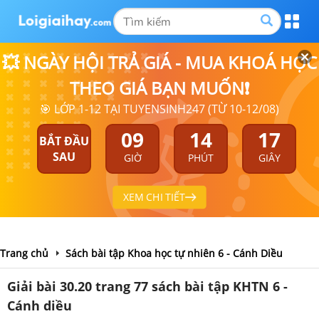
💥 NGÀY HỘI TRẢ GIÁ - MUA KHOÁ HỌC
THEO GIÁ BẠN MUỐN❗
🎯 LỚP 1-12 TẠI TUYENSINH247 (TỪ 10-12/08)
09
14
16
BẮT ĐẦU
SAU
GIỜ
PHÚT
GIÂY
XEM CHI TIẾT
Trang chủ
Sách bài tập Khoa học tự nhiên 6 - Cánh Diều
Giải bài 30.20 trang 77 sách bài tập KHTN 6 -
Cánh diều