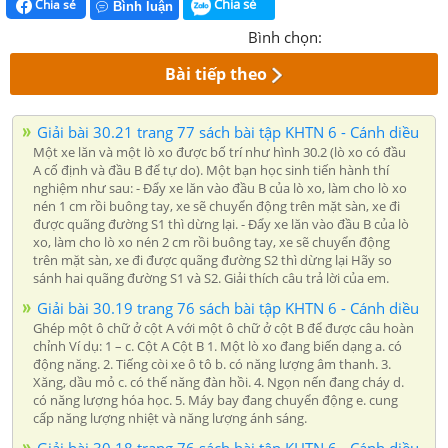
Chia sẻ
Chia sẻ
Bình luận
Bình chọn:
Bài tiếp theo
Giải bài 30.21 trang 77 sách bài tập KHTN 6 - Cánh diều
Một xe lăn và một lò xo được bố trí như hình 30.2 (lò xo có đầu
A cố định và đầu B để tự do). Một bạn học sinh tiến hành thí
nghiệm như sau: - Đẩy xe lăn vào đầu B của lò xo, làm cho lò xo
nén 1 cm rồi buông tay, xe sẽ chuyển động trên mặt sàn, xe đi
được quãng đường S1 thì dừng lại. - Đẩy xe lăn vào đầu B của lò
xo, làm cho lò xo nén 2 cm rồi buông tay, xe sẽ chuyển động
trên mặt sàn, xe đi được quãng đường S2 thì dừng lại Hãy so
sánh hai quãng đường S1 và S2. Giải thích câu trả lời của em.
Giải bài 30.19 trang 76 sách bài tập KHTN 6 - Cánh diều
Ghép một ô chữ ở cột A với một ô chữ ở cột B để được câu hoàn
chỉnh Ví dụ: 1 – c. Cột A Cột B 1. Một lò xo đang biến dạng a. có
động năng. 2. Tiếng còi xe ô tô b. có năng lượng âm thanh. 3.
Xăng, dầu mỏ c. có thế năng đàn hồi. 4. Ngọn nến đang cháy d.
có năng lượng hóa học. 5. Máy bay đang chuyển động e. cung
cấp năng lượng nhiệt và năng lượng ánh sáng.
Giải bài 30.18 trang 76 sách bài tập KHTN 6 - Cánh diều