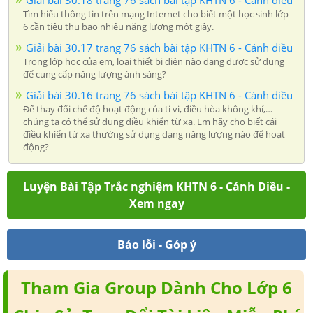
Tìm hiểu thông tin trên mạng Internet cho biết một học sinh lớp
6 cần tiêu thụ bao nhiêu năng lượng một giây.
Giải bài 30.17 trang 76 sách bài tập KHTN 6 - Cánh diều
Trong lớp học của em, loại thiết bị điện nào đang được sử dụng
để cung cấp năng lượng ánh sáng?
Giải bài 30.16 trang 76 sách bài tập KHTN 6 - Cánh diều
Để thay đổi chế độ hoạt động của ti vi, điều hòa không khí,…
chúng ta có thể sử dụng điều khiển từ xa. Em hãy cho biết cái
điều khiển từ xa thường sử dụng dạng năng lượng nào để hoạt
động?
Luyện Bài Tập Trắc nghiệm KHTN 6 - Cánh Diều -
Xem ngay
Báo lỗi - Góp ý
Tham Gia Group Dành Cho Lớp 6