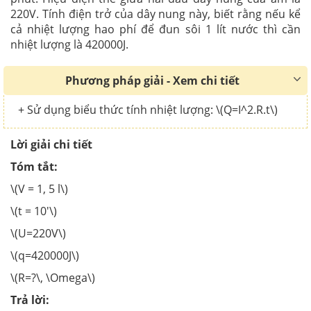
220V. Tính điện trở của dây nung này, biết rằng nếu kể
cả nhiệt lượng hao phí để đun sôi 1 lít nước thì cần
nhiệt lượng là 420000J.
Phương pháp giải - Xem chi tiết
+ Sử dụng biểu thức tính nhiệt lượng: \(Q=I^2.R.t\)
Lời giải chi tiết
Tóm tắt:
\(V = 1, 5 l\)
\(t = 10'\)
\(U=220V\)
\(q=420000J\)
\(R=?\, \Omega\)
Trả lời: