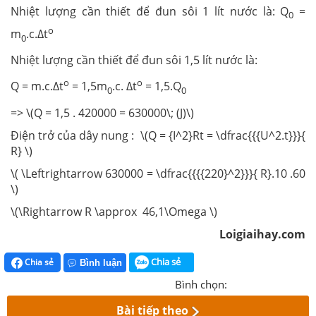
Nhiệt lượng cần thiết để đun sôi 1 lít nước là: Q
=
0
o
m
.c.Δt
0
Nhiệt lượng cần thiết để đun sôi 1,5 lít nước là:
o
o
Q = m.c.Δt
= 1,5m
.c. Δt
= 1,5.Q
0
0
=> \(Q = 1,5 . 420000 = 630000\; (J)\)
Điện trở của dây nung : \(Q = {I^2}Rt = \dfrac{{{U^2.t}}}{
R} \)
\( \Leftrightarrow 630000 = \dfrac{{{{220}^2}}}{ R}.10 .60
\)
\(\Rightarrow R \approx 46,1\Omega \)
Loigiaihay.com
Chia sẻ
Chia sẻ
Bình luận
Bình chọn:
Bài tiếp theo