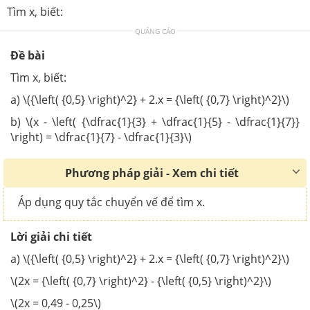
Tìm x, biết:
QUẢNG CÁO
Đề bài
Tìm x, biết:
a) \({\left( {0,5} \right)^2} + 2.x = {\left( {0,7} \right)^2}\)
b) \(x - \left( {\dfrac{1}{3} + \dfrac{1}{5} - \dfrac{1}{7}}
\right) = \dfrac{1}{7} - \dfrac{1}{3}\)
Phương pháp giải - Xem chi tiết
Áp dụng quy tắc chuyển vế để tìm x.
Lời giải chi tiết
a) \({\left( {0,5} \right)^2} + 2.x = {\left( {0,7} \right)^2}\)
\(2x = {\left( {0,7} \right)^2} - {\left( {0,5} \right)^2}\)
\(2x = 0,49 - 0,25\)