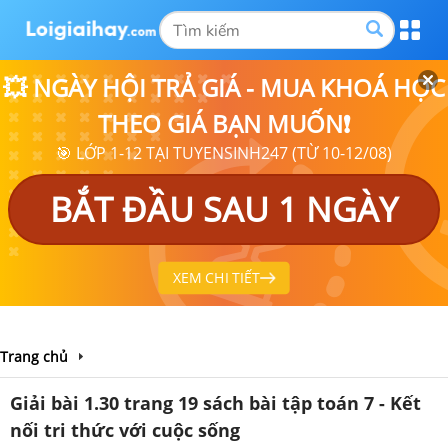
💥 NGÀY HỘI TRẢ GIÁ - MUA KHOÁ HỌC
THEO GIÁ BẠN MUỐN❗
🎯 LỚP 1-12 TẠI TUYENSINH247 (TỪ 10-12/08)
BẮT ĐẦU SAU 1 NGÀY
XEM CHI TIẾT
Trang chủ
Giải bài 1.30 trang 19 sách bài tập toán 7 - Kết
nối tri thức với cuộc sống