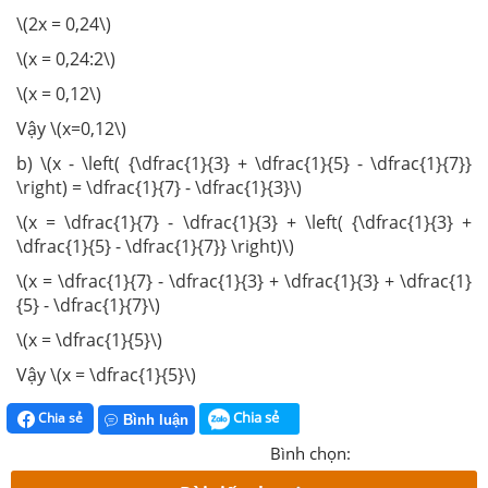
\(2x = 0,24\)
\(x = 0,24:2\)
\(x = 0,12\)
Vậy \(x=0,12\)
b) \(x - \left( {\dfrac{1}{3} + \dfrac{1}{5} - \dfrac{1}{7}}
\right) = \dfrac{1}{7} - \dfrac{1}{3}\)
\(x = \dfrac{1}{7} - \dfrac{1}{3} + \left( {\dfrac{1}{3} +
\dfrac{1}{5} - \dfrac{1}{7}} \right)\)
\(x = \dfrac{1}{7} - \dfrac{1}{3} + \dfrac{1}{3} + \dfrac{1}
{5} - \dfrac{1}{7}\)
\(x = \dfrac{1}{5}\)
Vậy \(x = \dfrac{1}{5}\)
Chia sẻ
Chia sẻ
Bình luận
Bình chọn: