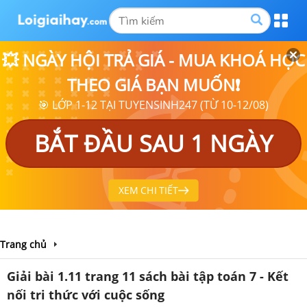
💥 NGÀY HỘI TRẢ GIÁ - MUA KHOÁ HỌC
THEO GIÁ BẠN MUỐN❗
🎯 LỚP 1-12 TẠI TUYENSINH247 (TỪ 10-12/08)
BẮT ĐẦU SAU 1 NGÀY
XEM CHI TIẾT
Trang chủ
Giải bài 1.11 trang 11 sách bài tập toán 7 - Kết
nối tri thức với cuộc sống