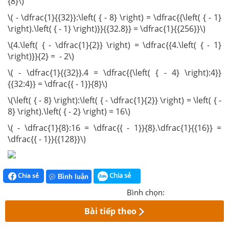
{8}\)
\( - \dfrac{1}{{32}}:\left( { - 8} \right) = \dfrac{{\left( { - 1}
\right).\left( { - 1} \right)}}{{32.8}} = \dfrac{1}{{256}}\)
\(4.\left( { - \dfrac{1}{2}} \right) = \dfrac{{4.\left( { - 1}
\right)}}{2} = - 2\)
\( - \dfrac{1}{{32}}.4 = \dfrac{{\left( { - 4} \right):4}}
{{32:4}} = \dfrac{{ - 1}}{8}\)
\(\left( { - 8} \right):\left( { - \dfrac{1}{2}} \right) = \left( { -
8} \right).\left( { - 2} \right) = 16\)
\( - \dfrac{1}{8}:16 = \dfrac{{ - 1}}{8}.\dfrac{1}{{16}} =
\dfrac{{ - 1}}{{128}}\)
Chia sẻ
Chia sẻ
Bình luận
Bình chọn:
Bài tiếp theo