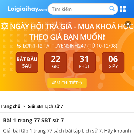
💥 NGÀY HỘI TRẢ GIÁ - MUA KHOÁ HỌC
THEO GIÁ BẠN MUỐN❗
🎯 LỚP 1-12 TẠI TUYENSINH247 (TỪ 10-12/08)
22
31
06
BẮT ĐẦU
SAU
GIỜ
PHÚT
GIÂY
XEM CHI TIẾT
Trang chủ
Giải SBT Lịch sử 7
Bài 1 trang 77 SBT sử 7
Giải bài tập 1 trang 77 sách bài tập Lịch sử 7. Hãy khoanh