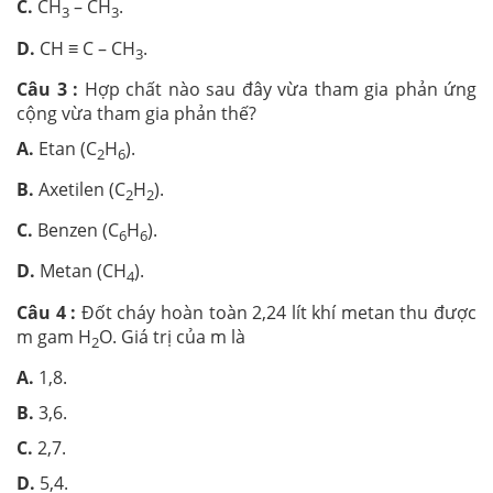
C.
CH
– CH
.
3
3
D.
CH ≡ C – CH
.
3
Câu 3 :
Hợp chất nào sau đây vừa tham gia phản ứng
cộng vừa tham gia phản thế?
A.
Etan (C
H
).
2
6
B.
Axetilen (C
H
).
2
2
C.
Benzen (C
H
).
6
6
D.
Metan (CH
).
4
Câu 4 :
Đốt cháy hoàn toàn 2,24 lít khí metan thu được
m gam H
O. Giá trị của m là
2
A.
1,8.
B.
3,6.
C.
2,7.
D.
5,4.