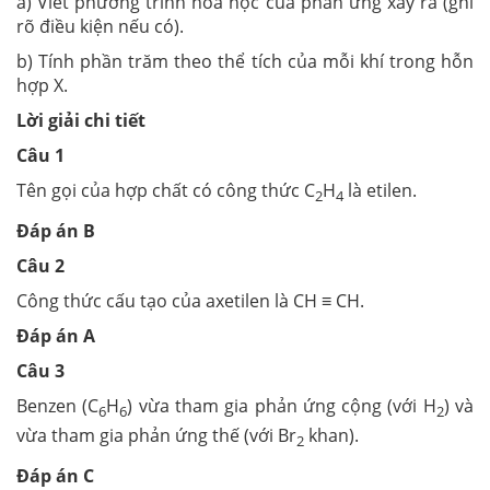
a) Viết phương trình hóa học của phản ứng xảy ra (ghi
rõ điều kiện nếu có).
b) Tính phần trăm theo thể tích của mỗi khí trong hỗn
hợp X.
Lời giải chi tiết
Câu 1
Tên gọi của hợp chất có công thức C
H
là etilen.
2
4
Đáp án B
Câu 2
Công thức cấu tạo của axetilen là CH ≡ CH.
Đáp án A
Câu 3
Benzen (C
H
) vừa tham gia phản ứng cộng (với H
) và
6
6
2
vừa tham gia phản ứng thế (với Br
khan).
2
Đáp án C