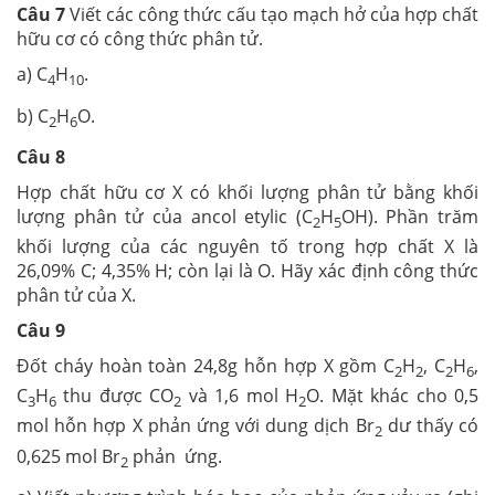
Câu 7
Viết các công thức cấu tạo mạch hở của hợp chất
hữu cơ có công thức phân tử.
a) C
H
.
4
10
b) C
H
O.
2
6
Câu 8
Hợp chất hữu cơ X có khối lượng phân tử bằng khối
lượng phân tử của ancol etylic (C
H
OH). Phần trăm
2
5
khối lượng của các nguyên tố trong hợp chất X là
26,09% C; 4,35% H; còn lại là O. Hãy xác định công thức
phân tử của X.
Câu 9
Đốt cháy hoàn toàn 24,8g hỗn hợp X gồm C
H
, C
H
,
2
2
2
6
C
H
thu được CO
và 1,6 mol H
O. Mặt khác cho 0,5
3
6
2
2
mol hỗn hợp X phản ứng với dung dịch Br
dư thấy có
2
0,625 mol Br
phản ứng.
2