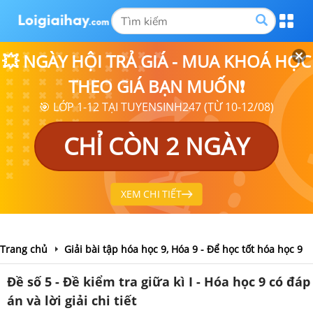
💥 NGÀY HỘI TRẢ GIÁ - MUA KHOÁ HỌC
THEO GIÁ BẠN MUỐN❗
🎯 LỚP 1-12 TẠI TUYENSINH247 (TỪ 10-12/08)
CHỈ CÒN 2 NGÀY
XEM CHI TIẾT
Trang chủ
Giải bài tập hóa học 9, Hóa 9 - Để học tốt hóa học 9
Đề số 5 - Đề kiểm tra giữa kì I - Hóa học 9 có đáp
án và lời giải chi tiết