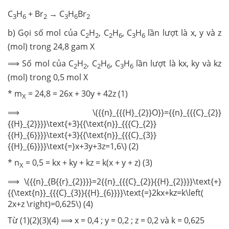
C
H
+ Br
→ C
H
Br
3
6
2
3
6
2
b) Gọi số mol của C
H
, C
H
, C
H
lần lượt là x, y và z
2
2
2
6
3
6
(mol) trong 24,8 gam X
⟹ Số mol của C
H
, C
H
, C
H
lần lượt là kx, ky và kz
2
2
2
6
3
6
(mol) trong 0,5 mol X
* m
= 24,8 = 26x + 30y + 42z (1)
X
⟹ \({{n}_{{{H}_{2}}O}}={{n}_{{{C}_{2}}
{{H}_{2}}}}\text{+3}{{\text{n}}_{{{C}_{2}}
{{H}_{6}}}}\text{+3}{{\text{n}}_{{{C}_{3}}
{{H}_{6}}}}\text{=}x+3y+3z=1,6\) (2)
* n
= 0,5 = kx + ky + kz = k(x + y + z) (3)
X
⟹ \({{n}_{B{{r}_{2}}}}=2{{n}_{{{C}_{2}}{{H}_{2}}}}\text{+}
{{\text{n}}_{{{C}_{3}}{{H}_{6}}}}\text{=}2kx+kz=k\left(
2x+z \right)=0,625\) (4)
Từ (1)(2)(3)(4) ⟹ x = 0,4 ; y = 0,2 ; z = 0,2 và k = 0,625