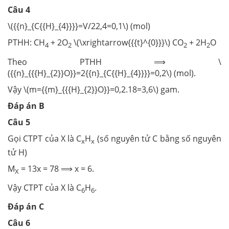
Câu 4
\({{n}_{C{{H}_{4}}}}=V/22,4=0,1\) (mol)
PTHH: CH
+ 2O
\(\xrightarrow{{{t}^{0}}}\) CO
+ 2H
O
4
2
2
2
Theo PTHH ⟹ \
({{n}_{{{H}_{2}}O}}=2{{n}_{C{{H}_{4}}}}=0,2\) (mol).
Vậy \(m={{m}_{{{H}_{2}}O}}=0,2.18=3,6\) gam.
Đáp án B
Câu 5
Gọi CTPT của X là C
H
(số nguyên tử C bằng số nguyên
x
x
tử H)
M
= 13x = 78 ⟹ x = 6.
X
Vậy CTPT của X là C
H
.
6
6
Đáp án C
Câu 6