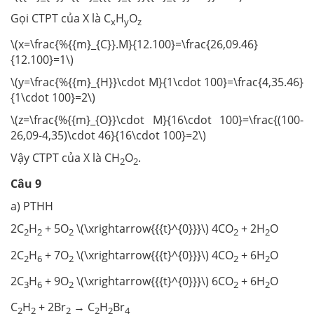
Gọi CTPT của X là C
H
O
x
y
z
\(x=\frac{%{{m}_{C}}.M}{12.100}=\frac{26,09.46}
{12.100}=1\)
\(y=\frac{%{{m}_{H}}\cdot M}{1\cdot 100}=\frac{4,35.46}
{1\cdot 100}=2\)
\(z=\frac{%{{m}_{O}}\cdot M}{16\cdot 100}=\frac{(100-
26,09-4,35)\cdot 46}{16\cdot 100}=2\)
Vậy CTPT của X là CH
O
.
2
2
Câu 9
a) PTHH
2C
H
+ 5O
\(\xrightarrow{{{t}^{0}}}\) 4CO
+ 2H
O
2
2
2
2
2
2C
H
+ 7O
\(\xrightarrow{{{t}^{0}}}\) 4CO
+ 6H
O
2
6
2
2
2
2C
H
+ 9O
\(\xrightarrow{{{t}^{0}}}\) 6CO
+ 6H
O
3
6
2
2
2
C
H
+ 2Br
→ C
H
Br
2
2
2
2
2
4