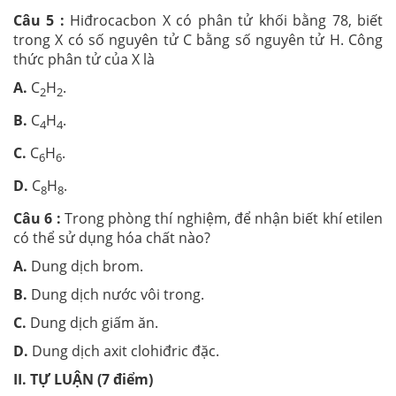
Câu 5 :
Hiđrocacbon X có phân tử khối bằng 78, biết
trong X có số nguyên tử C bằng số nguyên tử H. Công
thức phân tử của X là
A.
C
H
.
2
2
B.
C
H
.
4
4
C.
C
H
.
6
6
D.
C
H
.
8
8
Câu 6 :
Trong phòng thí nghiệm, để nhận biết khí etilen
có thể sử dụng hóa chất nào?
A.
Dung dịch brom.
B.
Dung dịch nước vôi trong.
C.
Dung dịch giấm ăn.
D.
Dung dịch axit clohiđric đặc.
II. TỰ LUẬN (7 điểm)