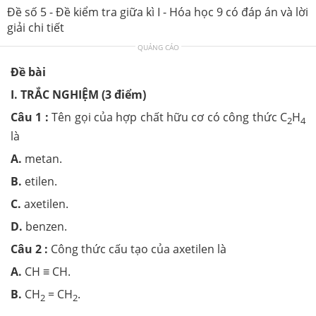
Đề số 5 - Đề kiểm tra giữa kì I - Hóa học 9 có đáp án và lời
giải chi tiết
QUẢNG CÁO
Đề bài
I. TRẮC NGHIỆM (3 điểm)
Câu 1 :
Tên gọi của hợp chất hữu cơ có công thức C
H
2
4
là
A.
metan.
B.
etilen.
C.
axetilen.
D.
benzen.
Câu 2 :
Công thức cấu tạo của axetilen là
A.
CH ≡ CH.
B.
CH
= CH
.
2
2