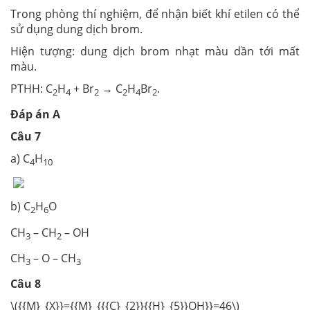
Trong phòng thí nghiệm, để nhận biết khí etilen có thể
sử dụng dung dịch brom.
Hiện tượng: dung dịch brom nhạt màu dần tới mất
màu.
PTHH: C
H
+ Br
→ C
H
Br
.
2
4
2
2
4
2
Đáp án A
Câu 7
a) C
H
4
10
b) C
H
O
2
6
CH
– CH
– OH
3
2
CH
– O – CH
3
3
Câu 8
\({{M}_{X}}={{M}_{{{C}_{2}}{{H}_{5}}OH}}=46\)