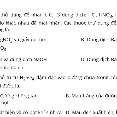
thử dùng để nhận biết 3 dung dịch: HCl, HNO
, 
3
 lọ khác nhau đã mất nhãn. Các thuốc thử dùng đ
g là:
 AgNO
và giấy quì tím B. Dung dịch Ba
3
NO
3
ì tím và dung dịch NaOH D. Dung dịch Ba
nolphtalein
hỏ từ từ H
SO
đậm đặc vào đường chứa trong cốc
2
4
 được là:
khí, đường không tan B. Màu trắng của đườn
 không sủi bọt
ất hiện và có bọt khí sinh ra D. Màu đen xuất hiện,