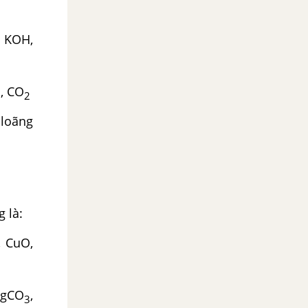
, KOH,
, CO
3
2
loãng
, Al
 là:
O,
CO
,
3