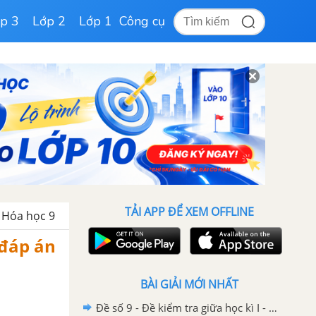
p 3
Lớp 2
Lớp 1
Công cụ
TẢI APP ĐỂ XEM OFFLINE
- Hóa học 9
 đáp án
BÀI GIẢI MỚI NHẤT
Đề số 9 - Đề kiểm tra giữa học kì I - Hóa học 9 có đáp án và lời giải chi tiết