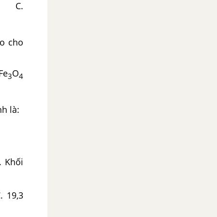
.
ro cho
e
O
3
4­
h là:
O
 Khối
9,3