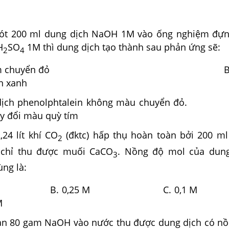
ót 200 ml dung dịch NaOH 1M vào ống nghiệm đựn
H
SO
1M thì dung dịch tạo thành sau phản ứng sẽ:
2
4
 quỳ tím chuyển đỏ B. 
n xanh
g dịch phenolphtalein không màu chuyển đ
y đổi màu quỳ tím
,24 lít khí CO
(đktc) hấp thụ hoàn toàn bởi 200 m
2
 chỉ thu được muối CaCO
. Nồng độ mol của dung
3
ng là:
5 M B. 0,25 M C. 0,
M
n 80 gam NaOH vào nước thu được dung dịch có n