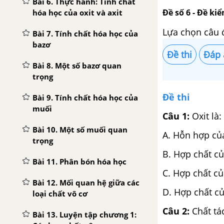
Bài 6. Thực hành: Tính chất
Đề số 6 - Đề kiể
hóa học của oxit và axit
Lựa chọn câu 
Bài 7. Tính chất hóa học của
bazơ
Đề thi
Đáp 
Bài 8. Một số bazơ quan
trọng
Đề thi
Bài 9. Tính chất hóa học của
muối
Câu 1:
Oxit là:
Bài 10. Một số muối quan
A. Hỗn hợp củ
trọng
B. Hợp chất c
Bài 11. Phân bón hóa học
C. Hợp chất củ
Bài 12. Mối quan hệ giữa các
D. Hợp chất củ
loại chất vô cơ
Câu 2:
Chất tác
Bài 13. Luyện tập chương 1: