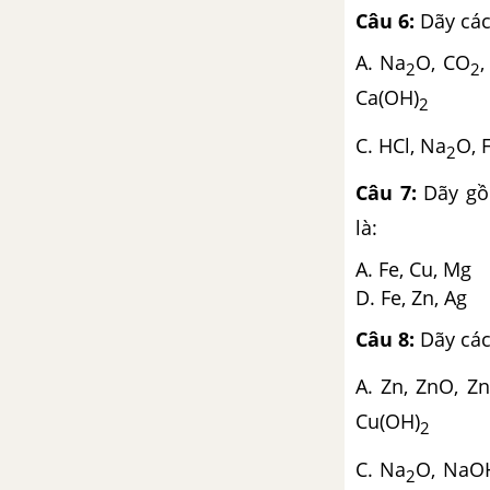
thép
Câu 6:
Dãy các 
Bài 21. Sự ăn mòn kim loại
A. Na
O, CO
2
2
và bảo vệ kim loại không bị
Ca(OH)
2
ăn mòn
C. HCl, Na
O, 
2
Bài 22. Luyện tập chương 2:
Kim loại
Câu 7:
Dãy gồm
Bài 23. Thực hành: Tính chất
là:
hóa học của nhôm và sắt
A. Fe, C
Bài 24. Ôn tập học kì 1
D. Fe, Zn, Ag
Câu 8:
Dãy các
CHƯƠNG 3: SƠ LƯỢC VỀ BẢNG TUẦN HOÀN CÁC NGUYÊN TỐ HÓA HỌC
A. Zn, ZnO, Z
Bài 25. Tính chất của phi
Cu(OH)
kim
2
C. Na
O, NaO
Bài 26. Clo
2