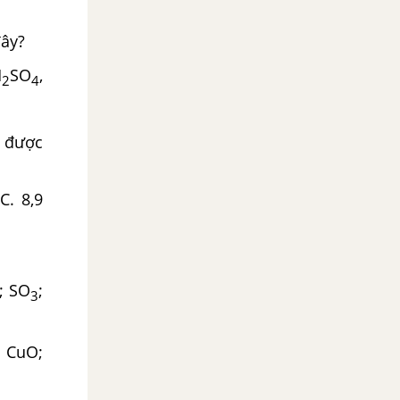
đây?
H
SO
,
2
4
 được
,9
; SO
;
3
; CuO;