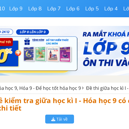
10
Lớp 9
Lớp 8
Lớp 7
Lớp 6
Lớp 5
Lớp 4
Lớ
óa học 9, Hóa 9 - Để học tốt hóa học 9
Đề thi giữa học kì I 
ề kiểm tra giữa học kì I - Hóa học 9 có
chi tiết
Tải về