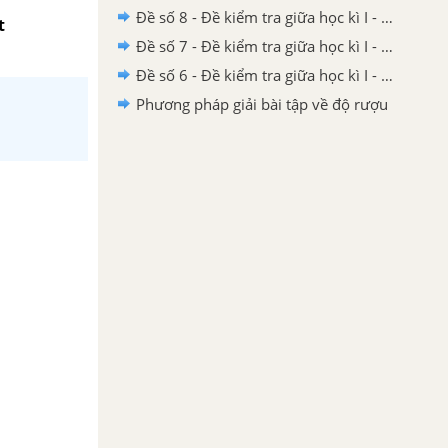
Đề số 8 - Đề kiểm tra giữa học kì I - Hóa học 9 có đáp án và lời giải chi tiết
t
Đề số 7 - Đề kiểm tra giữa học kì I - Hóa học 9 có đáp án và lời giải chi tiết
Đề số 6 - Đề kiểm tra giữa học kì I - Hóa học 9 có đáp án và lời giải chi tiết
Phương pháp giải bài tập về độ rượu