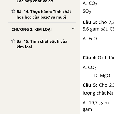
Các hợp chất vô cơ
A. CO
B
2
SO
D
Bài 14. Thực hành: Tính chất
2
hóa học của bazơ và muối
Câu 3:
Cho 7,2
5,6 gam sắt. Cô
CHƯƠNG 2: KIM LOẠI
A. F
Bài 15. Tính chất vật lí của
D. 
kim loại
Câu 4:
Oxit tá
Bài 16. Tính chất hoá học
của kim loại
A. CO
B
2
Bài 17. Dãy hoạt động hoá
D. MgO
học của kim loại
Câu 5:
Cho 2,2
Bài 18. Nhôm
lượng chất kết
Bài 19. Sắt
A. 19,
gam D.
Bài 20. Hợp kim sắt: Gang,