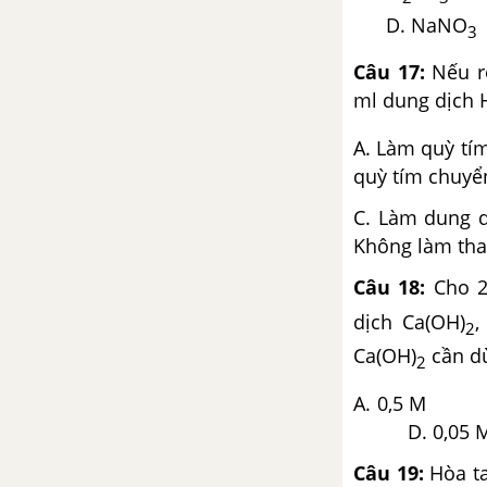
Bài 48. Luyện tập rượu
D. NaNO
3
etylic, axit axetic và chất
béo
Câu 17:
Nếu r
ml dung dịch 
Bài 49. Thực hành: Tính chất
của rượu và axit
A. Làm
quỳ tím chuyể
Bài 50. Glucozơ
C. Làm dun
Bài 51. Saccarozơ
Không làm tha
Bài 52. Tinh bột và xenlulozơ
Câu 18:
Cho 2
Bài 53. Protein
dịch Ca(OH)
,
2
Ca(OH)
cần dù
2
Bài 54. Polime
A. 0,
Bài 55. Thực hành: Tính chất
D. 0,05 
của gluxit
Câu 19:
Hòa ta
Bài 56. Ôn tập cuối năm -