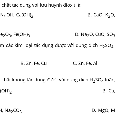
chất tác dụng với lưu huỳnh đioxit là:
, NaOH, Ca(OH)
B. CaO, K
O
2
2
Fe
O
, Fe(OH)
D. Na
O, CuO, SO
2
3
3
2
 các kim loại tác dụng được với dung dịch H
SO
2
4
u, Mg B. Zn, Fe, Cu C. Zn, Fe
 chất không tác dụng được với dung dịch H
SO
loãng
2
4
n(OH)
B. Cu, Cu
2
H, Na
CO
D. MgO, Mg
2
3