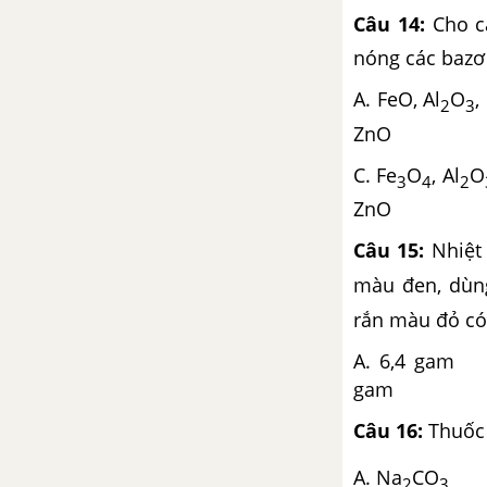
Câu 14:
Cho cá
Bài 41. Nhiên liệu
nóng các bazơ 
Bài 42. Luyện tập chương 4:
A. FeO, Al
O
Hiđrocacbon. Nhiên liệu
2
3
ZnO
Bài 43. Thực hành: Tính chất
của Hiđrocacbon
C. Fe
O
, Al
O
3
4
2
ZnO
CHƯƠNG 5: DẪN XUẤT CỦA HIĐROCACBON. POLIME
Câu 15:
Nhiệt 
Bài 44. Rượu etylic
màu đen, dùn
rắn màu đỏ có 
Bài 45. Axit axetic
A. 6,
Bài 46. Mối liên hệ giữa
gam D.
etilen, rượu etylic và axit
axetic
Câu 16:
Thuốc 
Bài 47. Chất béo
A. Na
CO
2
3