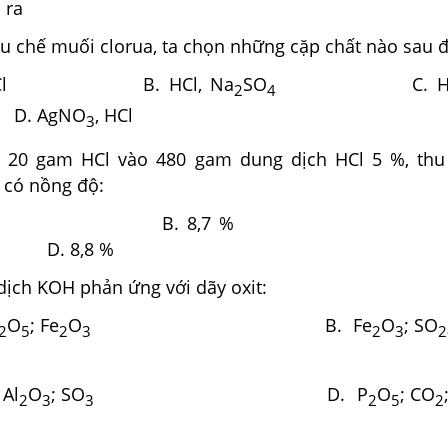
 ra
u chế muối clorua, ta chọn những cặp chất nào sau 
 KCl B. HCl, Na
SO
C. 
2
4
AgNO
, HCl
3
20 gam HCl vào 480 gam dung dịch HCl 5 %, thu
 có nồng độ:
,8 % B. 8,7 % C. 8
8,8 %
ịch KOH phản ứng với dãy oxit:
O
; Fe
O
B. Fe
O
; SO
2
5
2
3
2
3
2
 Al
O
; SO
D. P
O
; CO
2
3
3
2
5
2