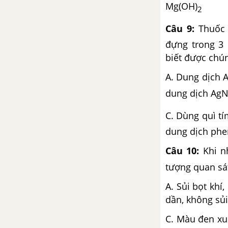
Mg(OH)
2
Bài 27. Cacbon
Câu 9:
Thuốc 
Bài 28. Các oxit của cacbon
đựng trong 3
Bài 29. Axit cacbonic và
biết được chún
muối cacbonat
A. Dung dịch
Bài 30. Silic. Công nghiệp
dung dịch Ag
silicat.
C. Dùng qu
Bài 31. Sơ lược về bảng tuần
hoàn các nguyên tố hoá học
dung dịch phe
Câu 10:
Khi n
Bài 32. Luyện tập chương 3:
Phi kim - Sơ lược về bảng
tượng quan sát
tuần hoàn các nguyên tố
hoá học
A. Sủi bọt 
dần,
Bài 33. Thực hành: Tính chất
hóa học của phi kim và hợp
C. Màu đen xu