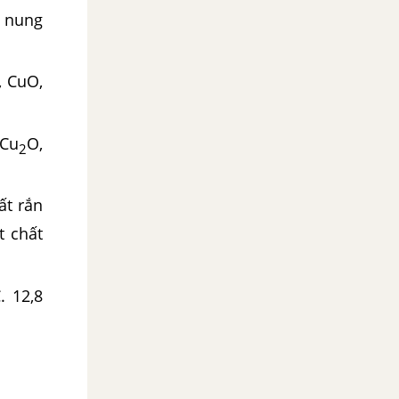
i nung
, CuO,
 Cu
O,
2
ất rắn
 chất
2,8
OH