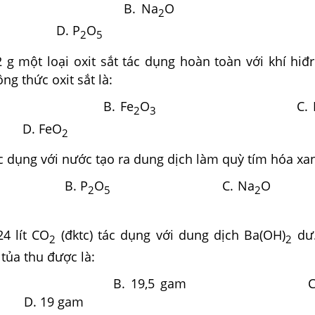
. Na
O C
2
. P
O
2
5
 g một loại oxit sắt tác dụng hoàn toàn với khí hiđ
ng thức oxit sắt là:
eO B. Fe
O
C. F
2
3
FeO
2
c dụng với nước tạo ra dung dịch làm quỳ tím hóa xan
. P
O
C. Na
2
5
2
4 lít CO
(đktc) tác dụng với dung dịch Ba(OH)
dư.
2
2
 tủa thu được là:
7 gam B. 19,5 gam C. 1
 19 gam