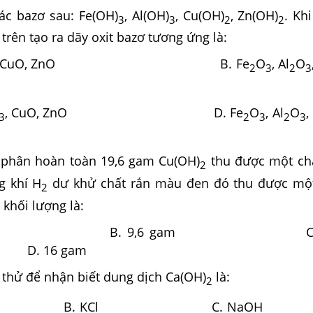
c bazơ sau: Fe(OH)
, Al(OH)
, Cu(OH)
, Zn(OH)
. Kh
3
3
2
2
trên tạo ra dãy oxit bazơ tương ứng là:
, CuO, ZnO B. Fe
O
, Al
O
2
3
2
3
, CuO, ZnO D. Fe
O
, Al
O
,
3
2
3
2
3
phân hoàn toàn 19,6 gam Cu(OH)
thu được một ch
2
g khí H
dư khử chất rắn màu đen đó thu được một
2
khối lượng là:
4 gam B. 9,6 gam C. 1
 16 gam
thử để nhận biết dung dịch Ca(OH)
là:
2
B. KCl C. Na