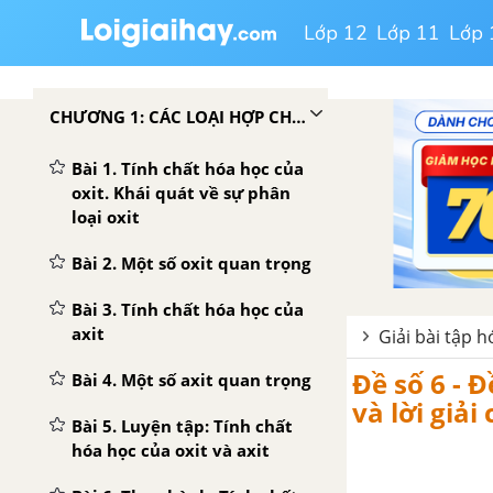
Lớp 12
Lớp 11
Lớp 
CHƯƠNG 1: CÁC LOẠI HỢP CHẤT VÔ CƠ
Bài 1. Tính chất hóa học của
oxit. Khái quát về sự phân
loại oxit
Bài 2. Một số oxit quan trọng
Bài 3. Tính chất hóa học của
axit
Giải bài tập h
Đề số 6 - Đ
Bài 4. Một số axit quan trọng
và lời giải 
Bài 5. Luyện tập: Tính chất
hóa học của oxit và axit