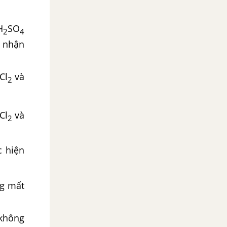
H
SO
2
4
ể nhận
Cl
và
2
Cl
và
2
 hiện
g mất
 không