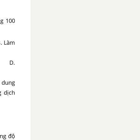
g 100
Làm
ỏ. D.
l dung
 dịch
1 M
ồng độ