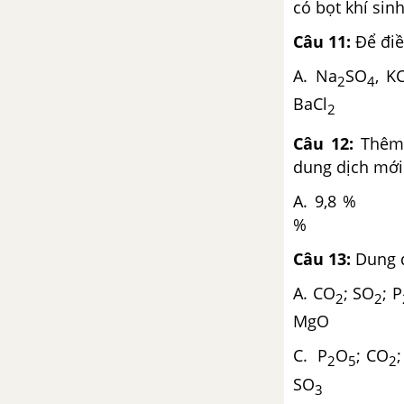
chất của chúng
có bọt khí sinh
Câu 11:
Để điề
CHƯƠNG 4: HIĐROCACBON. NHIÊN LIỆU
A. Na
SO
,
2
4
Bài 34. Khái niệm về hợp
BaCl
D. 
chất hữu cơ và hoá học hữu
2
cơ
Câu 12:
Thêm 
Bài 35. Cấu tạo phân tử hợp
dung dịch mới
chất hữu cơ
A. 9
Bài 36. Metan
% D. 
Câu 13
:
Dung d
Bài 37. Etilen
A. CO
; SO
; P
Bài 38. Axetilen
2
2
MgO
Bài 39. Benzen
C. P
O
; CO
;
2
5
2
Bài 40. Dầu mỏ và khí thiên
SO
3
nhiên