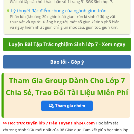
Giải bài tập câu hỏi thảo luận số 1 trang 51 SGK Sinh học 7.
Lý thuyết đặc điểm chung của ngành giun tròn
Phần lớn (khoảng 30 nghìn loài) giun tròn kí sinh ở động vật,
thực vật và người. Riêng ờ người, một số giun kí sinh phổ biến
và nguy hiểm như : giun chỉ, giun móc câu, giun tóc, giun kim.
Luyện Bài Tập Trắc nghiệm Sinh lớp 7 - Xem ngay
Báo lỗi - Góp ý
Tham Gia Group Dành Cho Lớp 7
Chia Sẻ, Trao Đổi Tài Liệu Miễn Phí
>> Học trực tuyến lớp 7 trên Tuyensinh247.com
Học bám sát
chương trình SGK mới nhất của Bộ Giáo dục. Cam kết giúp học sinh lớp