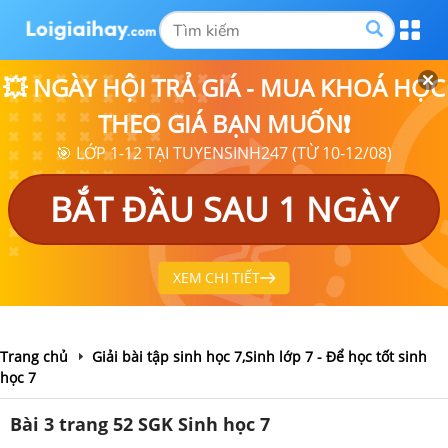
💥 NGÀY HỘI TRẢ GIÁ - MUA KHOÁ HỌC
THEO GIÁ BẠN MUỐN❗
🎯 LỚP 1-12 TẠI TUYENSINH247 (TỪ 10-12/08)
BẮT ĐẦU SAU 1 NGÀY
XEM CHI TIẾT
Trang chủ
Giải bài tập sinh học 7,Sinh lớp 7 - Để học tốt sinh
học 7
Bài 3 trang 52 SGK Sinh học 7