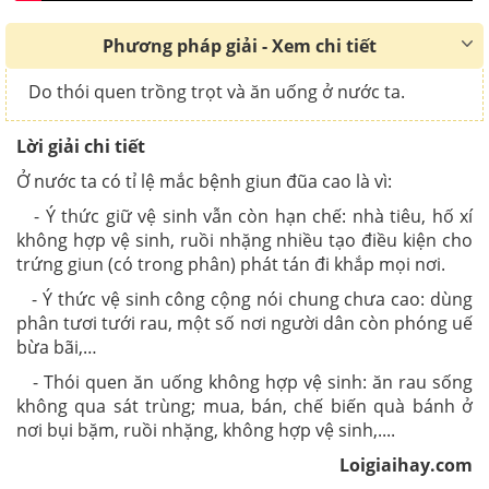
Phương pháp giải - Xem chi tiết
Do thói quen trồng trọt và ăn uống ở nước ta.
Lời giải chi tiết
Ở nước ta có tỉ lệ mắc bệnh giun đũa cao là vì:
- Ý thức giữ vệ sinh vẫn còn hạn chế: nhà tiêu, hố xí
không hợp vệ sinh, ruồi nhặng nhiều tạo điều kiện cho
trứng giun (có trong phân) phát tán đi khắp mọi nơi.
- Ý thức vệ sinh công cộng nói chung chưa cao: dùng
phân tươi tưới rau, một số nơi người dân còn phóng uế
bừa bãi,…
- Thói quen ăn uống không hợp vệ sinh: ăn rau sống
không qua sát trùng; mua, bán, chế biến quà bánh ở
nơi bụi bặm, ruồi nhặng, không hợp vệ sinh,....
Loigiaihay.com