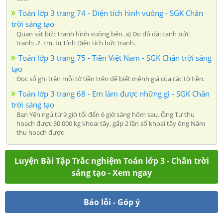
Toán lớp 3 trang 74 - Diện tích hình vuông - SGK Chân
trời sáng tạo
Quan sát bức tranh hình vuông bên. a) Đo độ dài cạnh bức
tranh: .?. cm. b) Tính Diện tích bức tranh.
Toán lớp 3 trang 75 - Tiền Việt Nam - SGK Chân trời sáng
tạo
Đọc số ghi trên mỗi tờ tiền trên để biết mệnh giá của các tờ tiền.
Toán lớp 3 trang 68 - Em làm được những gì - SGK Chân
trời sáng tạo
Bạn Yến ngủ từ 9 giờ tối đến 6 giờ sáng hôm sau. Ông Tư thu
hoạch được 30 000 kg khoai tây, gấp 2 lần số khoai tây ông Năm
thu hoạch được
Luyện Bài Tập Trắc nghiệm Toán lớp 3 - Chân trời
sáng tạo - Xem ngay
Báo lỗi - Góp ý