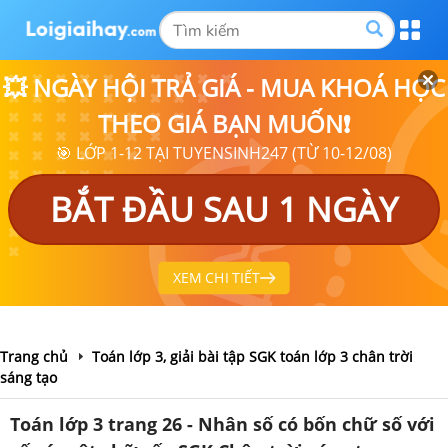
💥 NGÀY HỘI TRẢ GIÁ - MUA KHOÁ HỌC
THEO GIÁ BẠN MUỐN❗
🎯 LỚP 1-12 TẠI TUYENSINH247 (TỪ 10-12/08)
BẮT ĐẦU SAU 1 NGÀY
XEM CHI TIẾT
Trang chủ
Toán lớp 3, giải bài tập SGK toán lớp 3 chân trời
sáng tạo
Toán lớp 3 trang 26 - Nhân số có bốn chữ số với