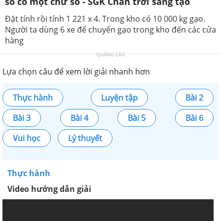
số có một chữ số - SGK Chân trời sáng tạo
Đặt tính rồi tính 1 221 x 4. Trong kho có 10 000 kg gạo.
Người ta dùng 6 xe để chuyển gạo trong kho đến các cửa
hàng
QUẢNG CÁO
Lựa chọn câu để xem lời giải nhanh hơn
Thực hành
Luyện tập
Bài 2
Bài 3
Bài 4
Bài 5
Bài 6
Vui học
Lý thuyết
Thực hành
Video hướng dẫn giải