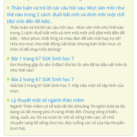
Thảo luận và trả lời các câu hỏi sau: Mực săn mồi như
thế nào trong 2 cách: đuổi bắt mồi và dình mồi một chỗ
(đợi mồi đến để bắt)...
Thảo luận và trả lời các câu hỏi sau: - Mực săn mồi như thế nào
trong 2 cách: đuổi bắt mồi và rình mồi một chỗ (đợi mồi đến để
bắt). - Mực phun chất lỏng có màu đen để săn mồi hay tự vệ?
Hỏa mù mực che mắt động vật khác nhưng bản thân mực có
nhìn rõ để chạy trốn không?
Bài 1 trang 67 SGK Sinh học 7
Em thường gặp ốc sên ở đâu? Khi bò ốc sên đế lại dấu vết trên lá
như thế nào?
Bài 2 trang 67 SGK Sinh học 7
Giải bài 2 trang 67 SGK Sinh học 7. Hãy nêu một số tập tính của
mực.
Lý thuyết một số ngành thân mềm
Ngành Thân mềm có số loài rất lớn (khoảng 70 nghìn loài) lại đa
dạng và rất mong phú ờ vùng nhiệt đới. Chúng sống ở biển,
sông, suối, ao, hồ và nước lợ. Với số sống trên cạn. số nhỏ
chuyển sang lối sống chui rúc, đục ruỗng các vỏ của tàu thuyền
(con hà).