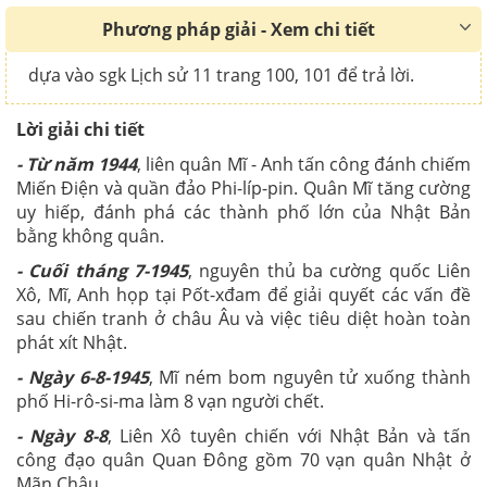
Phương pháp giải - Xem chi tiết
dựa vào sgk Lịch sử 11 trang 100, 101 để trả lời.
Lời giải chi tiết
- Từ năm 1944
, liên quân Mĩ - Anh tấn công đánh chiếm
Miến Điện và quần đảo Phi-líp-pin. Quân Mĩ tăng cường
uy hiếp, đánh phá các thành phố lớn của Nhật Bản
bằng không quân.
- Cuối tháng 7-1945
, nguyên thủ ba cường quốc Liên
Xô, Mĩ, Anh họp tại Pốt-xđam để giải quyết các vấn đề
sau chiến tranh ở châu Âu và việc tiêu diệt hoàn toàn
phát xít Nhật.
- Ngày 6-8-1945
, Mĩ ném bom nguyên tử xuống thành
phố Hi-rô-si-ma làm 8 vạn người chết.
- Ngày 8-8
, Liên Xô tuyên chiến với Nhật Bản và tấn
công đạo quân Quan Đông gồm 70 vạn quân Nhật ở
Mãn Châu.