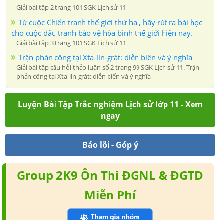
Giải bài tập 2 trang 101 SGK Lịch sử 11
Từ cuộc Chiến tranh thế giới thứ hai, hãy rút ra bài học
cho cuộc đấu tranh bảo vệ hòa bình thế giới hiện nay.
Giải bài tập 3 trang 101 SGK Lịch sử 11
Trận phản công tại Xta-lin-grát: diễn biến và ý nghĩa
Giải bài tập câu hỏi thảo luận số 2 trang 99 SGK Lịch sử 11. Trận
phản công tại Xta-lin-grát: diễn biến và ý nghĩa
Luyện Bài Tập Trắc nghiệm Lịch sử lớp 11 - Xem
ngay
Báo lỗi - Góp ý
Group 2K9 Ôn Thi ĐGNL & ĐGTD
Miễn Phí