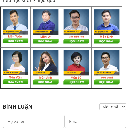
nếu học không hiệu quả.
BÌNH LUẬN