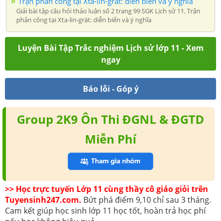
Trận phản công tại Xta-lin-grát: diễn biến và ý nghĩa
Giải bài tập câu hỏi thảo luận số 2 trang 99 SGK Lịch sử 11. Trận
phản công tại Xta-lin-grát: diễn biến và ý nghĩa
Luyện Bài Tập Trắc nghiệm Lịch sử lớp 11 - Xem
ngay
Báo lỗi - Góp ý
Group 2K9 Ôn Thi ĐGNL & ĐGTD
Miễn Phí
>> Học trực tuyến Lớp 11 cùng thầy cô giáo giỏi trên
Tuyensinh247.com.
Bứt phá điểm 9,10 chỉ sau 3 tháng.
Cam kết giúp học sinh lớp 11 học tốt, hoàn trả học phí