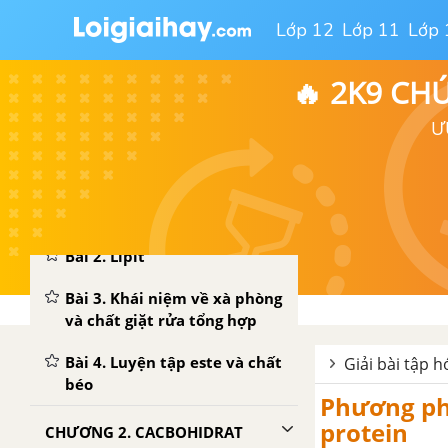
Lớp 12
Lớp 11
Lớp 
🔥 2K9 CH
Ư
CHƯƠNG 1. ESTE - LIPIT
Bài 1. Este
Bài 2. Lipit
Bài 3. Khái niệm về xà phòng
và chất giặt rửa tổng hợp
Bài 4. Luyện tập este và chất
Giải bài tập 
béo
Phương phá
protein
CHƯƠNG 2. CACBOHIDRAT