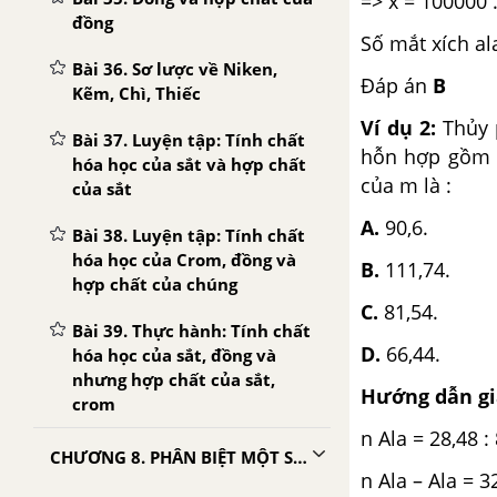
=> x = 100000 
đồng
Số mắt xích al
Bài 36. Sơ lược về Niken,
Đáp án
B
Kẽm, Chì, Thiếc
Ví dụ 2:
Thủy p
Bài 37. Luyện tập: Tính chất
hỗn hợp gồm 2
hóa học của sắt và hợp chất
của m là :
của sắt
A.
90,6.
Bài 38. Luyện tập: Tính chất
hóa học của Crom, đồng và
B.
111,74.
hợp chất của chúng
C.
81,54.
Bài 39. Thực hành: Tính chất
D.
66,44.
hóa học của sắt, đồng và
nhưng hợp chất của sắt,
Hướng dẫn giả
crom
n Ala = 28,48 :
CHƯƠNG 8. PHÂN BIỆT MỘT SỐ CHẤT VÔ CƠ
n Ala – Ala = 32