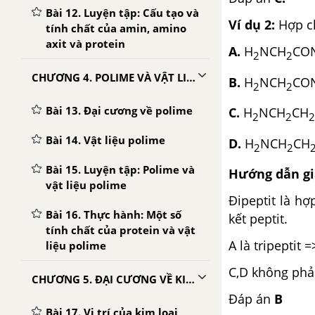
Bài 12. Luyện tập: Cấu tạo và
Ví dụ 2:
Hợp ch
tính chất của amin, amino
axit và protein
A.
H
NCH
CO
2
2
CHƯƠNG 4. POLIME VÀ VẬT LIỆU POLIME
B.
H
NCH
CO
2
2
Bài 13. Đại cương về polime
C.
H
NCH
CH
2
2
2
Bài 14. Vật liệu polime
D.
H
NCH
CH
2
2
Bài 15. Luyện tập: Polime và
Hướng dẫn giả
vật liệu polime
Đipeptit là hợ
Bài 16. Thực hành: Một số
kết peptit.
tính chất của protein và vật
A là tripeptit =
liệu polime
C,D không phải
CHƯƠNG 5. ĐẠI CƯƠNG VỀ KIM LOẠI
Đáp án
B
Bài 17. Vị trí của kim loại