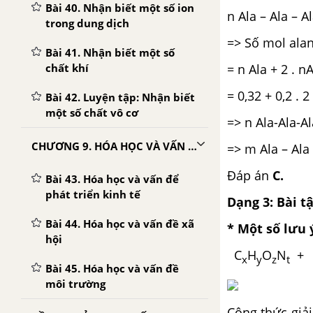
Bài 40. Nhận biết một số ion
n Ala – Ala – Al
trong dung dịch
=> Số mol alan
Bài 41. Nhận biết một số
= n Ala + 2 . nA
chất khí
= 0,32 + 0,2 . 2
Bài 42. Luyện tập: Nhận biết
một số chất vô cơ
=> n Ala-Ala-Al
CHƯƠNG 9. HÓA HỌC VÀ VẤN ĐỀ PHÁT TRIỂN KINH TẾ, XÃ HỘI, MÔI TRƯỜNG
=> m Ala – Ala 
Đáp án
C.
Bài 43. Hóa học và vấn để
phát triển kinh tế
Dạng 3: Bài t
Bài 44. Hóa học và vấn đề xã
* Một số lưu 
hội
C
H
O
N
+ 
x
y
z
t
Bài 45. Hóa học và vấn đề
môi trường
Công thức giải