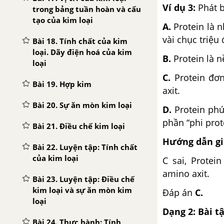
Ví dụ 3:
Phát b
trong bảng tuần hoàn và cấu
tạo của kim loại
A.
Protein là n
vài chục triệu 
Bài 18. Tính chất của kim
loại. Dãy điện hoá của kim
B.
Protein là n
loại
C.
Protein đơn
Bài 19. Hợp kim
axit.
Bài 20. Sự ăn mòn kim loại
D.
Protein phứ
phần “phi prote
Bài 21. Điều chế kim loại
Hướng dẫn giả
Bài 22. Luyện tập: Tính chất
của kim loại
C sai, Protei
amino axit.
Bài 23. Luyện tập: Điều chế
kim loại và sự ăn mòn kim
Đáp án
C.
loại
Dạng 2: Bài t
Bài 24. Thực hành: Tính