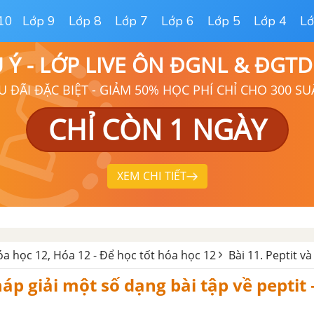
10
Lớp 9
Lớp 8
Lớp 7
Lớp 6
Lớp 5
Lớp 4
Lớ
Ú Ý - LỚP LIVE ÔN ĐGNL & ĐGT
U ĐÃI ĐẶC BIỆT - GIẢM 50% HỌC PHÍ CHỈ CHO 300 SU
CHỈ CÒN 1 NGÀY
XEM CHI TIẾT
hóa học 12, Hóa 12 - Để học tốt hóa học 12
Bài 11. Peptit và
p giải một số dạng bài tập về peptit 