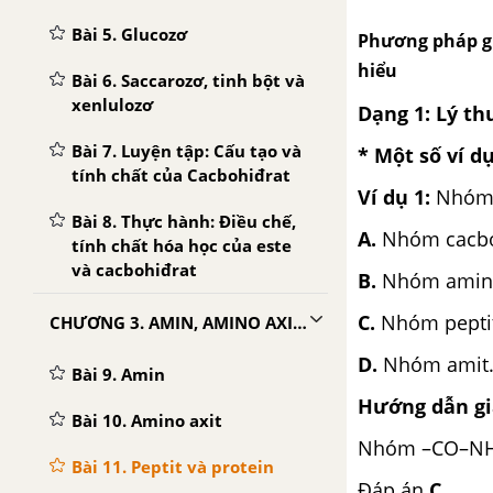
Bài 5. Glucozơ
Phương pháp giả
hiểu
Bài 6. Saccarozơ, tinh bột và
xenlulozơ
Dạng 1: Lý th
Bài 7. Luyện tập: Cấu tạo và
* Một số ví d
tính chất của Cacbohiđrat
Ví dụ 1:
Nhóm 
Bài 8. Thực hành: Điều chế,
A.
Nhóm cacbo
tính chất hóa học của este
và cacbohiđrat
B.
Nhóm amino
C.
Nhóm pepti
CHƯƠNG 3. AMIN, AMINO AXIT VÀ PROTEIN
D.
Nhóm amit
Bài 9. Amin
Hướng dẫn giả
Bài 10. Amino axit
Nhóm –CO–NH– 
Bài 11. Peptit và protein
Đáp án
C.