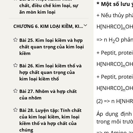
* Một số lưu 
chất, điều chế kim loại, sự
ăn mòn kim loại
+ Nếu thủy ph
H[NHRCO]
OH
CHƯƠNG 6. KIM LOẠI KIỀM, KIM LOẠI KIỀM THỔ, NHÔM
n
=> n H
O phản 
Bài 25. Kim loại kiềm và hợp
2
chất quan trọng của kim loại
+ Peptit, prot
kiềm
H[NHRCO]
OH
n
Bài 26. Kim loại kiềm thổ và
hợp chất quan trọng của
+ Peptit, prot
kim loại kiềm thổ
H[NHRCO]
OH
n
Bài 27. Nhôm và hợp chất
của nhôm
(2) => n H[NH
Bài 28. Luyện tập: Tính chất
Áp dụng định 
của kim loại kiềm, kim loại
trong môi trườ
kiềm thổ và hợp chất của
chúng
=> m Amino ax