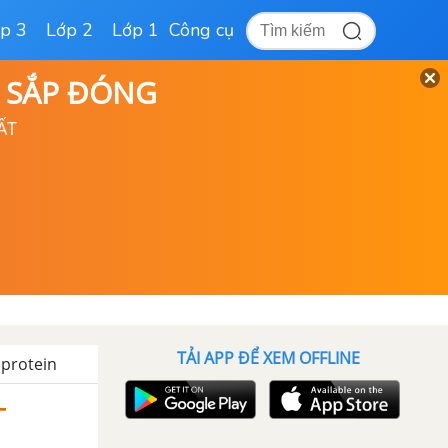
p 3
Lớp 2
Lớp 1
Công cụ
D SẮP ĐÓNG
ẤT
TẢI APP ĐỂ XEM OFFLINE
 protein
–