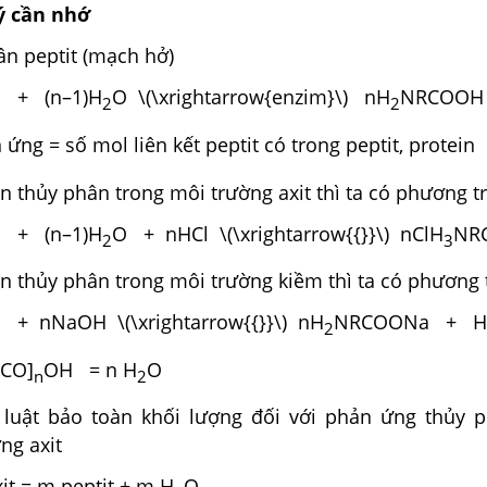
ý cần nhớ
ân peptit (mạch hở)
 + (n–1)H
O \(\xrightarrow{enzim}\) nH
NRCOOH
2
2
ứng = số mol liên kết peptit có trong peptit, protein
ein thủy phân trong môi trường axit thì ta có phương tr
 + (n–1)H
O + nHCl \(\xrightarrow{{}}\) nClH
NRC
2
3
ein thủy phân trong môi trường kiềm thì ta có phương 
 + nNaOH \(\xrightarrow{{}}\) nH
NRCOONa + H
2
RCO]
OH = n H
O
n
2
luật bảo toàn khối lượng đối với phản ứng thủy p
ng axit
it = m peptit + m H
O