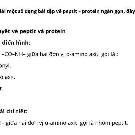
i một số dạng bài tập về peptit – protein ngắn gọn, đầy
uyết về peptit và protein
ụ điển hình:
–CO–NH– giữa hai đơn vị α-amino axit gọi là :
nyl.
 axit.
t.
.
i chi tiết:
giữa hai đơn vị α-amino axit gọi là nhóm peptit.