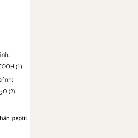
ình:
OOH (1)
trình:
O (2)
2
hân peptit