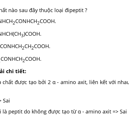
ất nào sau đây thuộc loại đipeptit ?
NHCH
CONHCH
COOH.
2
2
NHCH(CH
)COOH.
3
CONHCH
CH
COOH.
2
2
CONHCH
COOH.
2
2
i chi tiết:
p chất được tạo bởi 2 α - amino axit, liên kết với nha
> Sai
 là peptit do không được tạo từ α - amino axit => Sai