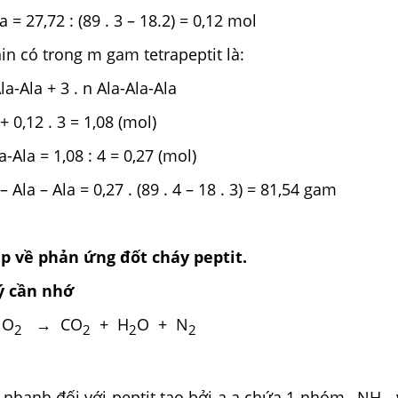
a = 27,72 : (89 . 3 – 18.2) = 0,12 mol
in có trong m gam tetrapeptit là:
la-Ala + 3 . n Ala-Ala-Ala
 + 0,12 . 3 = 1,08 (mol)
a-Ala = 1,08 : 4 = 0,27 (mol)
– Ala – Ala = 0,27 . (89 . 4 – 18 . 3) = 81,54 gam
ập về phản ứng đốt cháy peptit.
ý cần nhớ
O
→ CO
+ H
O + N
2
2
2
2
 nhanh đối với peptit tạo bởi a.a chứa 1 nhóm –NH