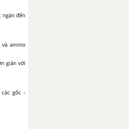
ục ngàn đến
c và amino
n giản với
 các gốc -