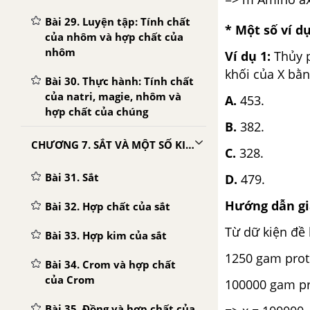
Bài 29. Luyện tập: Tính chất
* Một số ví d
của nhôm và hợp chất của
nhôm
Ví dụ 1:
Thủy p
khối của X bằn
Bài 30. Thực hành: Tính chất
của natri, magie, nhôm và
A.
453.
hợp chất của chúng
B.
382.
CHƯƠNG 7. SẮT VÀ MỘT SỐ KIM LOẠI QUAN TRỌNG
C.
328.
Bài 31. Sắt
D.
479.
Hướng dẫn giả
Bài 32. Hợp chất của sắt
Từ dữ kiện đề 
Bài 33. Hợp kim của sắt
1250 gam prot
Bài 34. Crom và hợp chất
của Crom
100000 gam pr
Bài 35. Đồng và hợp chất của