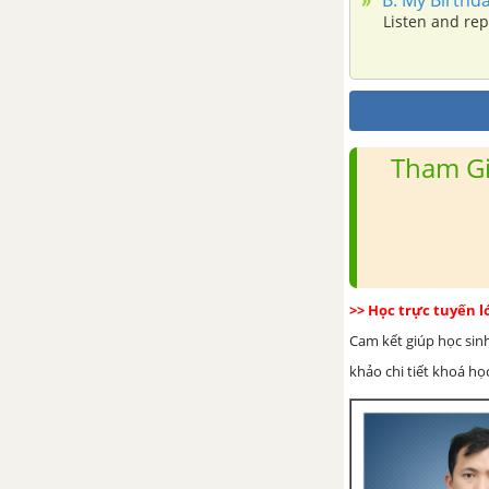
tại tiếp diễn
Listen and rep
A. Schedules - Unit 4 trang 42
SGK Tiếng Anh 7
B. Library - Unit 4 trang 47 SGK
Tham Gi
Tiếng Anh 7
Unit 5. Work and Play - Làm
việc và giải trí
Vocabulary - Phần từ vựng -
>> Học trực tuyến 
Unit 5 Tiếng Anh 7
Cam kết giúp học sin
khảo chi tiết khoá học
Adverbs of Frequence - Phó từ
năng diễn
A. In class - Unit 5 trang 51 SGK
Tiếng Anh 7