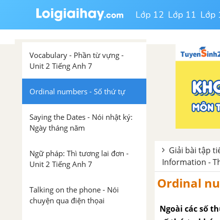
Lớp 12
Lớp 11
Lớp 
Unit 2. Personal Information
- Thông tin cá nhân
Vocabulary - Phần từ vựng -
Unit 2 Tiếng Anh 7
Ordinal numbers - Số thứ tự
Saying the Dates - Nói nhật ký:
Ngày tháng năm
Giải bài tập t
Ngữ pháp: Thì tương lai đơn -
Information - T
Unit 2 Tiếng Anh 7
Ordinal nu
Talking on the phone - Nói
chuyện qua điện thọai
Ngoài các số th