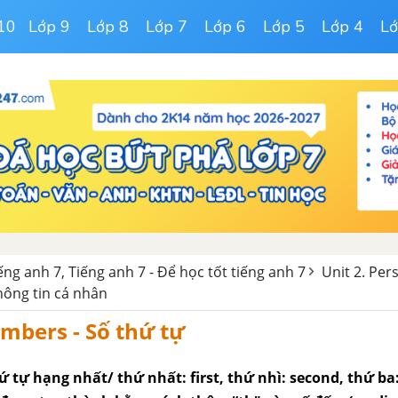
10
Lớp 9
Lớp 8
Lớp 7
Lớp 6
Lớp 5
Lớp 4
Lớ
iếng anh 7, Tiếng anh 7 - Để học tốt tiếng anh 7
Unit 2. Per
hông tin cá nhân
mbers - Số thứ tự
ứ tự hạng nhất/ thứ nhất: first, thứ nhì: second, thứ ba: