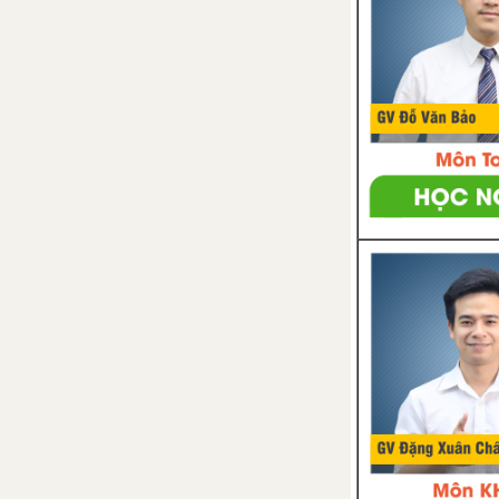
B. It's time for recess - Unit 5
trang 56 SGK Tiếng Anh 7
Unit 6. After School - Sau giờ
học
Vocabulary - Phần từ vựng -
Unit 6 Tiếng Anh 7
Invitation - Lời mời
Suggestions - Lời đề nghị
Should - Nên
A. What do you do?- Unit 6
trang 60 SGK Tiếng Anh 7