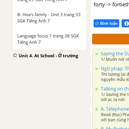
forty -> fortiet
B. Hoa's family - Unit 3 trang 33
SGK Tiếng Anh 7
Bình luận
Language focus 1 trang 38 SGK
Tiếng Anh 7
Saying the Da
Unit 4. At School - Ở trường
1/ Muốn nói nh
Ngữ pháp: Thì
Vocabulary - Phần từ vựng -
Thì tương lai 
Unit 4 Tiếng Anh 7
nguyên mẫu khô
Talking on th
Revision: Telling the time - Ôn
1/ Saving the 
tập: Cách nói giờ
với ai, ta nói:
A. Telephone
The simple present versus the
Read (Đọc) Pra
present continuous tense - Thì
với bạn cùng h
hiện tại đơn so sánh với thì hiện
B. My Birthda