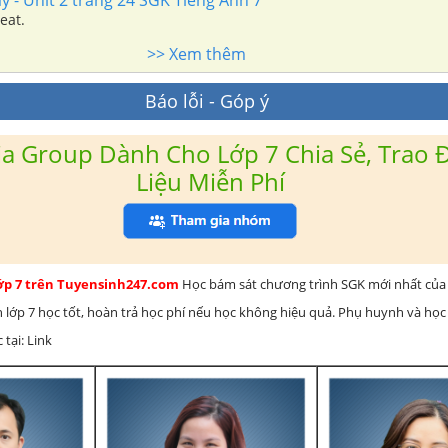
eat.
>> Xem thêm
Báo lỗi - Góp ý
a Group Dành Cho Lớp 7 Chia Sẻ, Trao Đ
Liệu Miễn Phí
lớp 7 trên Tuyensinh247.com
Học bám sát chương trình SGK mới nhất của 
h lớp 7 học tốt, hoàn trả học phí nếu học không hiệu quả. Phụ huynh và học
 tại: Link