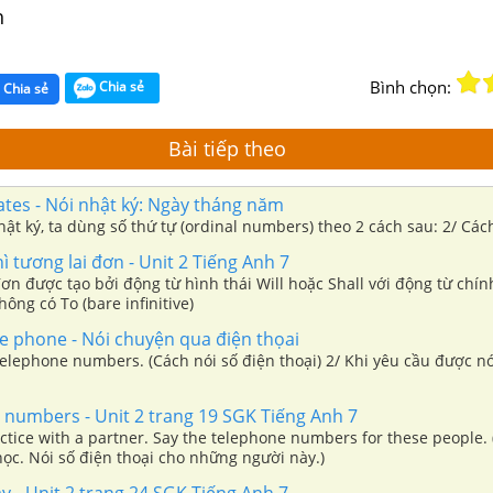
h
Bình chọn:
Chia sẻ
Chia sẻ
Bài tiếp theo
tes - Nói nhật ký: Ngày tháng năm
ật ký, ta dùng số thứ tự (ordinal numbers) theo 2 cách sau: 2/ Các
 tương lai đơn - Unit 2 Tiếng Anh 7
đơn được tạo bởi động từ hình thái Will hoặc Shall với động từ chí
ng có To (bare infinitive)
e phone - Nói chuyện qua điện thọai
telephone numbers. (Cách nói số điện thoại) 2/ Khi yêu cầu được n
 numbers - Unit 2 trang 19 SGK Tiếng Anh 7
ctice with a partner. Say the telephone numbers for these people.
ọc. Nói số điện thoại cho những người này.)
y - Unit 2 trang 24 SGK Tiếng Anh 7