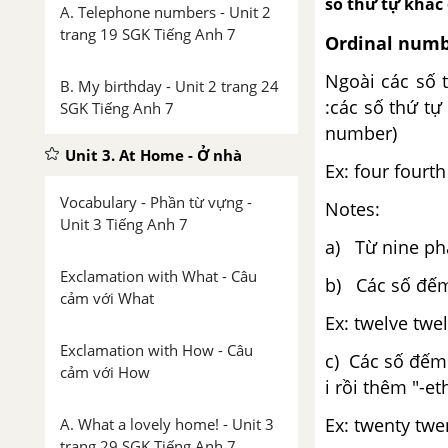
số thứ tự khác
A. Telephone numbers - Unit 2
trang 19 SGK Tiếng Anh 7
Ordinal numb
Ngoài các số t
B. My birthday - Unit 2 trang 24
:các số thứ t
SGK Tiếng Anh 7
num­ber)
Unit 3. At Home - Ở nhà
Ex: four fourth 
Vocabulary - Phần từ vựng -
Notes:
Unit 3 Tiếng Anh 7
a) Từ nine phải
Exclamation with What - Câu
b) Các số đếm 
cảm với What
Ex: twelve twelf
Exclamation with How - Câu
c) Các số đếm c
cảm với How
i rồi thêm "-eth
Ex: twenty twe
A. What a lovely home! - Unit 3
trang 29 SGK Tiếng Anh 7