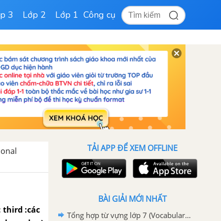
p 3
Lớp 2
Lớp 1
Công cụ
TẢI APP ĐỂ XEM OFFLINE
sonal
BÀI GIẢI MỚI NHẤT
 third :các
Tổng hợp từ vựng lớp 7 (Vocabulary) - Tất cả các Unit SGK Tiếng Anh 7