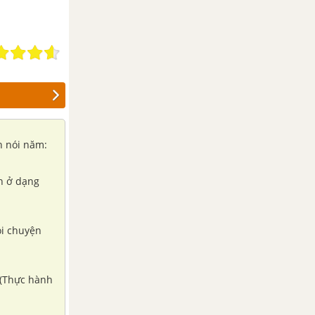
h nói năm:
nh ở dạng
ói chuyện
 (Thực hành