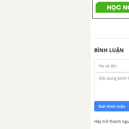
B. Let's go - Unit 6 trang 64 SGK
Tiếng Anh 7
Language focus 2 - trang 68 SGK
Tiếng Anh 7
BÌNH LUẬN
Unit 7. The World of Work -
Thế giới việc làm
Vocabulary - Phần từ vựng -
Unit 7 Tiếng Anh 7
Comparison of quantifier
Adjectives - So sánh của tính từ
chỉ số lượng
Gửi bình luận
It takes ... = phải mất... thời gian
Hãy trở thành ngư