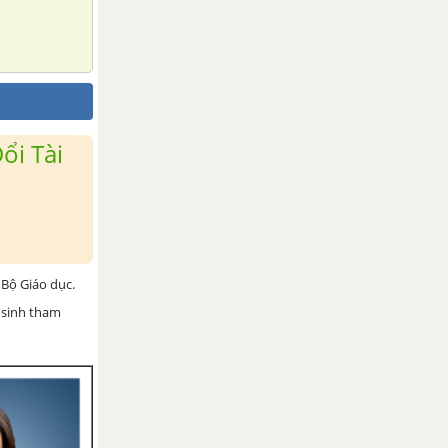
ổi Tài
Bộ Giáo dục.
 sinh tham