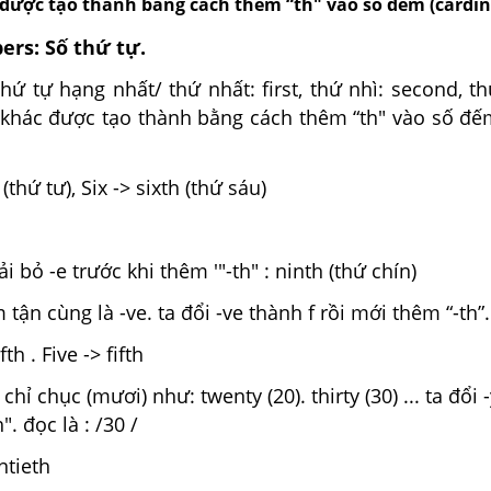
 được tạo thành bằng cách thêm “th" vào số đếm (cardin
ers: Số thứ tự.
hứ tự hạng nhất/ thứ nhất: first, thứ nhì: second, th
ự khác được tạo thành bằng cách thêm “th" vào số đế
(thứ tư), Six -> sixth (thứ sáu)
 bỏ -e trước khi thêm '"-th" : ninth (thứ chín)
tận cùng là -ve. ta đổi -ve thành f rồi mới thêm “-th”.
th . Five -> fifth
hỉ chục (mươi) như: twenty (20). thirty (30) ... ta đổi
". đọc là : /30 /
ntieth