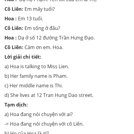
Cô Liên:
Em m
ấ
y tu
ổ
i?
Hoa :
Em 13 tu
ổ
i.
Cô Liên:
Em sống ở đâu?
Hoa :
D
ạ ở
s
ố
12
đường
Tr
ầ
n H
ư
ng Đ
ạ
o.
Cô Liên:
C
á
m
ơ
n em. Hoa.
Lời giải chi tiết:
a) Hoa is talking to Miss Lien.
b) Her family name is Pham.
c) Her middle name is Thi.
d) She lives at 12 Tran Hung Dao street.
Tạm dịch:
a) Hoa đang nói chuyện với ai?
-> Hoa đang nói chuyện với cô Liên.
b) Họ của Hoa là gì?