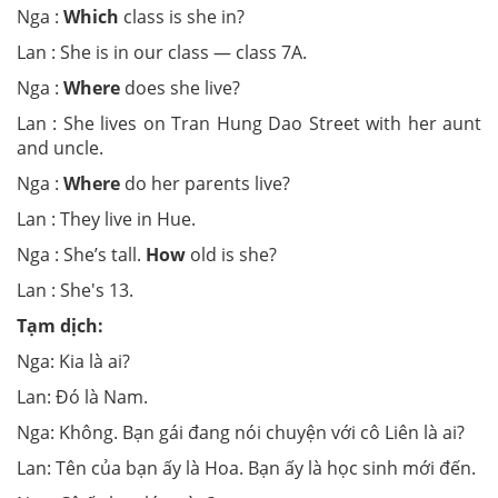
Nga :
Which
class is she in?
Lan : She is in our class — class 7A.
Nga :
Where
does she live?
Lan : She lives on Tran Hung Dao Street with her aunt
and uncle.
Nga :
Where
do her parents live?
Lan : They live in Hue.
Nga : She’s tall.
How
old is she?
Lan : She's 13.
Tạm dịch:
Nga: Kia là ai?
Lan: Đó là Nam.
Nga: Không. Bạn gái đang nói chuyện với cô Liên là ai?
Lan: Tên của bạn ấy là Hoa. Bạn ấy là học sinh mới đến.