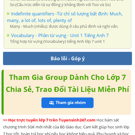
So.(Cấu trúc diễn tả sự đồng ý khẳng định với Too và So)
Indefinite quantifiers -Từ chỉ số lượng bất định: Much,
many, a lot of, lots of, plenty of
Many - Much (nhiều): được dùng ở câu phủ định và nghi vấn.
Vocabulary - Phần từ vựng - Unit 1 Tiếng Anh 7
Tổng hợp từ vựng (Vocabulary) tiếng Anh lớp 7 unit 1
Báo lỗi - Góp ý
Tham Gia Group Dành Cho Lớp 7
Chia Sẻ, Trao Đổi Tài Liệu Miễn Phí
>> Học trực tuyến lớp 7 trên Tuyensinh247.com
Học bám sát
chương trình SGK mới nhất của Bộ Giáo dục. Cam kết giúp học sinh lớp
7 học tốt, hoàn trả học phí nếu học không hiệu quả. Phụ huynh và học