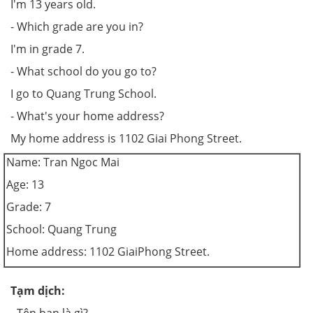
I'm 13 years old.
- Which grade are you in?
I'm in grade 7.
- What school do you go to?
I go to Quang Trung School.
- What's your home address?
My home address is 1102 Giai Phong Street.
Name: Tran Ngoc Mai
Age: 13
Grade: 7
School: Quang Trung
Home address:
1102
Giai
Phong
Street
.
Tạm dịch: