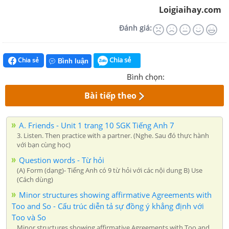
Loigiaihay.com
Đánh giá:
Chia sẻ
Chia sẻ
Bình luận
Bình chọn:
Bài tiếp theo
A. Friends - Unit 1 trang 10 SGK Tiếng Anh 7
3. Listen. Then practice with a partner. (Nghe. Sau đó thực hành
với bạn cùng học)
Question words - Từ hỏi
(A) Form (dạng)- Tiếng Anh có 9 từ hỏi với các nội dung B) Use
(Cách dùng)
Minor structures showing affirmative Agreements with
Too and So - Cấu trúc diễn tả sự đồng ý khẳng định với
Too và So
Minor structures showing affirmative Agreements with Too and