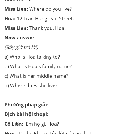
Miss Lien:
Where do you live?
Hoa:
12 Tran Hung Dao Street.
Miss Lien:
Thank you, Hoa.
Now answer.
(Bây giờ trả lời)
a) Who is Hoa talking to?
b) What is Hoa's family name?
c) What is her middle name?
d) Where does she live?
Phương pháp giải:
Dịch bài hội thoại:
Cô Liên:
Em họ gì, Hoa?
Hoa :
D
ạ
h
ọ
Ph
ạ
m. T
ê
n l
ó
t củ
a em l
à
Th
ị
.