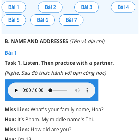
Bài 1
Bài 2
Bài 3
Bài 4
Bài 5
Bài 6
Bài 7
B. NAME AND ADDRESSES
(Tên và địa chỉ)
Bài 1
Task 1.
Listen. Then practice with a partner.
(Nghe. Sau đó thực hành với bạn cùng học)
Miss Lien:
What's your family name, Hoa?
Hoa:
It’s Pham. My middle name's Thi.
Miss Lien:
How old are you?
Hoa:
I’m 13.