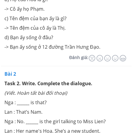
-> Cô ấy họ Phạm.
c) Tên đệm của bạn ấy là gì?
-> Tên đệm của cô ấy là Thị.
d) Bạn ấy sống ở đâu?
-> Bạn ấy sống ở 12 đường Trần Hưng Đạo.
Đánh giá:
Bài 2
Task 2. Write. Complete the dialogue.
(Viết. Hoàn tất bài đối thoại)
Nga :
______
is that?
Lan : That’s Nam.
Nga : No.
______
is the girl talking to Miss Lien?
Lan : Her name's Hoa. She’s a new student.