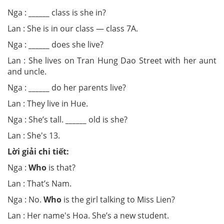
Nga :
______
class is she in?
Lan : She is in our class — class 7A.
Nga :
______
does she live?
Lan : She lives on Tran Hung Dao Street with her aunt
and uncle.
Nga :
______
do her parents live?
Lan : They live in Hue.
Nga : She’s tall.
______
old is she?
Lan : She's 13.
Lời giải chi tiết:
Nga :
Who
is that?
Lan : That’s Nam.
Nga : No.
Who
is the girl talking to Miss Lien?
Lan : Her name's Hoa. She’s a new student.