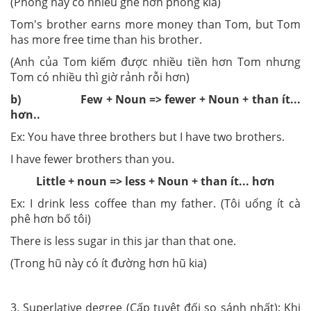
(Phòng này có nhiều ghế hơn phòng kia)
Tom's brother earns more money than Tom, but Tom
has more free time than his brother.
(Anh của Tom kiếm được nhiều tiền hơn Tom nhưng
Tom có nhiều thì giờ rảnh rỗi hơn)
b) Few + Noun => fewer + Noun + than ít...
hơn..
Ex: You have three brothers but I have two brothers.
I have fewer brothers than you.
Little + noun => less + Noun + than ít... hơn
Ex: I drink less coffee than my father. (Tôi uổng ít cà
phê hơn bố tôi)
There is less sugar in this jar than that one.
(Trong hũ này có ít đường hơn hũ kia)
3. Superlative degree (Cấp tuyệt đối so sánh nhất): Khi