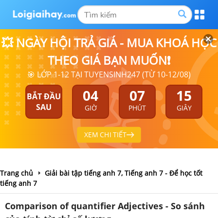
💥 NGÀY HỘI TRẢ GIÁ - MUA KHOÁ HỌC
THEO GIÁ BẠN MUỐN❗
🎯 LỚP 1-12 TẠI TUYENSINH247 (TỪ 10-12/08)
04
07
15
BẮT ĐẦU
SAU
GIỜ
PHÚT
GIÂY
XEM CHI TIẾT
Trang chủ
Giải bài tập tiếng anh 7, Tiếng anh 7 - Để học tốt
tiếng anh 7
Comparison of quantifier Adjectives - So sánh