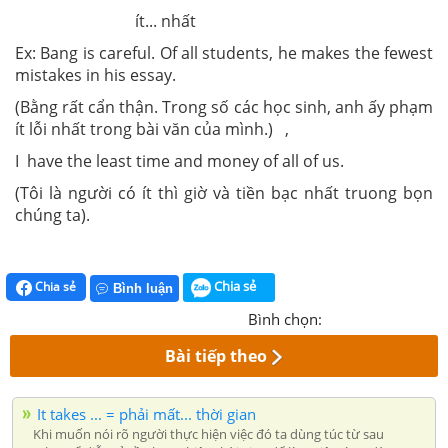
ít... nhất
Ex: Bang is careful. Of all students, he makes the fewest
mistakes in his essay.
(Bằng rất cẩn thận. Trong số các học sinh, anh ấy phạm
ít lỗi nhất trong bài văn của mình.) ,
I have the least time and money of all of us.
(Tôi là người có ít thì giờ và tiền bạc nhất truong bọn
chúng ta).
Chia sẻ
Chia sẻ
Bình luận
Bình chọn:
Bài tiếp theo
It takes ... = phải mất... thời gian
Khi muốn nói rõ người thực hiện việc đó ta dùng túc từ sau